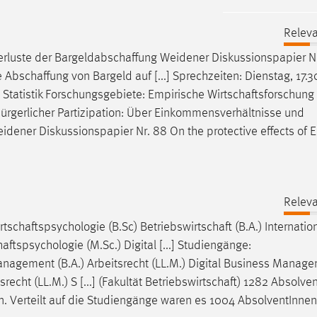
Releva
erluste der
Bargeldabschaffung
Weidener Diskussionspapier Nr
e
Abschaffung
von Bargeld auf [...] Sprechzeiten: Dienstag, 17.3
 Statistik Forschungsgebiete: Empirische
Wirtschaftsforschung
 bürgerlicher Partizipation: Über Einkommensverhältnisse und
idener Diskussionspapier Nr. 88 On the protective effects of 
Releva
rtschaftspsychologie
(B.Sc)
Betriebswirtschaft
(B.A.) Internatio
haftspsychologie
(M.Sc.) Digital [...] Studiengänge:
anagement (B.A.) Arbeitsrecht (LL.M.) Digital Business Manag
srecht
(LL.M.) S [...] (Fakultät
Betriebswirtschaft
) 1282 Absolve
n. Verteilt auf die Studiengänge waren es 1004 AbsolventInnen