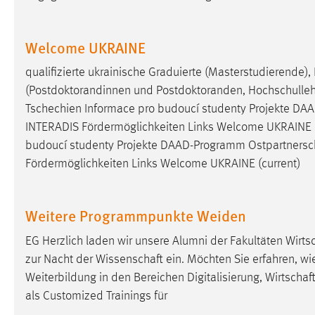
Matomo
Welcome UKRAINE
Name:
_pk_ref, _pk_cvar, _pk_id, _pk_ses
qualifizierte ukrainische Graduierte (Masterstudierende)
Zweck:
Zugriffsstatistik
(Postdoktorandinnen und Postdoktoranden, Hochschullehr
Tschechien Informace pro budoucí studenty Projekte D
Cookie Laufzeit:
Max. 13 Monate
INTERADIS Fördermöglichkeiten Links Welcome UKRAINE (c
budoucí studenty Projekte DAAD-Programm
Ostpartnersc
Fördermöglichkeiten Links Welcome UKRAINE (current)
MARKETING
Marketing Cookies werden von Drittanbietern
verwendet, um personalisierte Werbung anzuzeigen.
Weitere Programmpunkte Weiden
Sie tun dies, indem sie Besucher über Websites
EG Herzlich laden wir unsere Alumni der Fakultäten
Wirts
hinweg verfolgen.
zur Nacht der
Wissenschaft
ein. Möchten Sie erfahren, wie
Google Ads
Weiterbildung in den Bereichen Digitalisierung,
Wirtschaf
als Customized Trainings für
Name:
_gcl_au