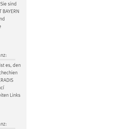
 Sie sind
T
BAYERN
und
e
nz:
ist es, den
chechien
ERADIS
cí
ten Links
nz: