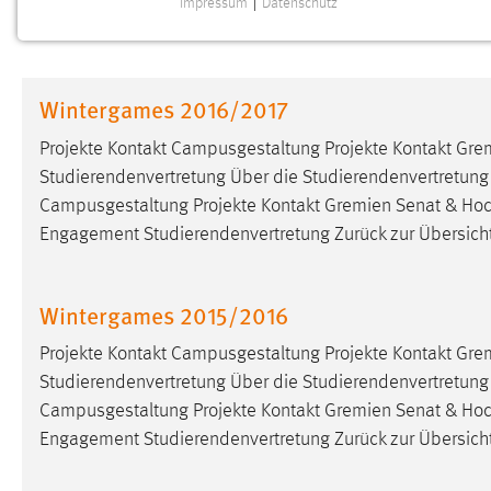
Impressum
|
Datenschutz
NOTWENDIGE COOKIES
Notwendige Cookies ermöglichen grundlegende
Funktionen und sind für die einwandfreie Funktion der
Wintergames 2016/2017
Website erforderlich.
Projekte Kontakt Campusgestaltung Projekte Kontakt Gre
Einverständnis
Studierendenvertretung Über die Studierendenvertretung S
Campusgestaltung Projekte Kontakt Gremien Senat & Hoc
Name:
cookie_consent
Engagement Studierendenvertretung Zurück zur Übersicht <
Zweck:
Dieser Cookie speichert die
ausgewählten Einverständnis-Optionen
des Benutzers
Wintergames 2015/2016
Cookie Laufzeit:
1 Jahr
Projekte Kontakt Campusgestaltung Projekte Kontakt Gre
Studierendenvertretung Über die Studierendenvertretung S
Performance
Campusgestaltung Projekte Kontakt Gremien Senat & Hoc
Engagement Studierendenvertretung Zurück zur Übersicht <
Name:
staticfilecache
Zweck:
Für performante Seitenauslieferung wird