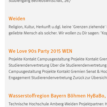
Studiengang
Betriebswirtschaft
, 267
externen Medien Cookies gesetzt.
YouTube
Weiden
Religion, Kultur, Herkunft u.dgl. keine 'Grenzen ziehende' 
Vimeo
geliebte Mensch als solcher. Wir wollen zu Dir sagen: "K
We Love 90s Party 2015 WEN
Projekte Kontakt Campusgestaltung Projekte Kontakt Gre
Studierendenvertretung Über die Studierendenvertretung S
Campusgestaltung Projekte Kontakt Gremien Senat & Hoc
Engagement Studierendenvertretung Zurück zur Übersicht <
Wasserstoffregion Bayern Böhmen HyBaBo, W
Technische Hochschule Amberg-Weiden Projektpartner: 