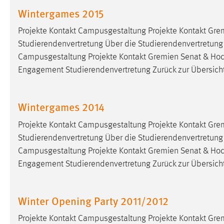
in diesem Cookie gespeichert, ob man
Wintergames 2015
eingeloggt ist.
Projekte Kontakt Campusgestaltung Projekte Kontakt Gre
Studierendenvertretung Über die Studierendenvertretung S
Sprachpräferenz
Campusgestaltung Projekte Kontakt Gremien Senat & Hoc
Name:
site-language-preference
Engagement Studierendenvertretung Zurück zur Übersicht
Zweck:
Das Cookie speichert die gewählte
Sprache der Website.
Wintergames 2014
Cookie Laufzeit:
30 Tage
Projekte Kontakt Campusgestaltung Projekte Kontakt Gre
Studierendenvertretung Über die Studierendenvertretung S
Chat
Campusgestaltung Projekte Kontakt Gremien Senat & Hoc
Engagement Studierendenvertretung Zurück zur Übersicht
Name:
MibewSessionID, MIBEW_UserID,
mibew_locale, mibew-chat-frame-style-
5e9dbeb1811c0446
Winter Opening Party 2011/2012
Zweck:
Wird benötigt um die Chatfunktion
nutzen zu können.
Projekte Kontakt Campusgestaltung Projekte Kontakt Gre