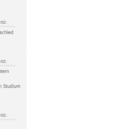
nz:
schied
nz:
ntern
er: Studium
nz: