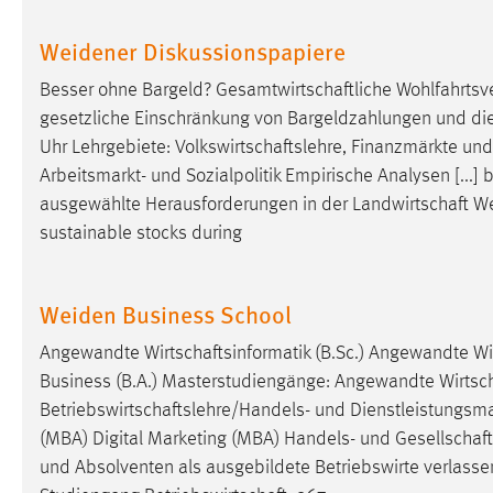
Anbieter:
Google Ireland Limited
Weidener Diskussionspapiere
Zweck:
Conversion-Tracking
Besser ohne Bargeld?
Gesamtwirtschaftliche
Wohlfahrtsv
Cookie Laufzeit:
3 Monate
gesetzliche Einschränkung von Bargeldzahlungen und di
Uhr Lehrgebiete:
Volkswirtschaftslehre
, Finanzmärkte und
Facebook Pixel
Arbeitsmarkt- und Sozialpolitik Empirische Analysen [...]
ausgewählte Herausforderungen in der
Landwirtschaft
We
Name:
_fbp
sustainable stocks during
Anbieter:
Facebook
Zweck:
Conversion-Tracking
Weiden Business School
Cookie Laufzeit:
3 Monate
Angewandte
Wirtschaftsinformatik
(B.Sc.) Angewandte
Wi
Business (B.A.) Masterstudiengänge: Angewandte
Wirtsc
Betriebswirtschaftslehre/Handels
- und Dienstleistungsm
EXTERNE MEDIEN
(MBA) Digital Marketing (MBA) Handels- und
Gesellschaft
Um Inhalte von Videoplattformen und Social Media
und Absolventen als ausgebildete Betriebswirte verlasse
Plattformen anzeigen zu können, werden von diesen