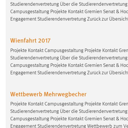
Studierendenvertretung Über die Studierendenvertretung S
Cookie Laufzeit:
MibewSessionID, mibew-chat-frame-
Campusgestaltung Projekte Kontakt Gremien Senat & Hoc
style-5e9dbeb1811c0446 =
Sitzungslaufzeit, mibew_locale = 3
Engagement Studierendenvertretung Zurück zur Übersicht <
Jahre, MIBEW_UserID = 1 Jahr
Wienfahrt 2017
Login
Projekte Kontakt Campusgestaltung Projekte Kontakt Gre
Name:
fe_user, be_user, be_lastLoginProvider
Studierendenvertretung Über die Studierendenvertretung S
Zweck:
Dieser Cookie ist notwendig um sich an
Campusgestaltung Projekte Kontakt Gremien Senat & Hoc
der Website einloggen zu können.
Engagement Studierendenvertretung Zurück zur Übersicht <
Cookie Laufzeit:
24 Stunden
Wettbewerb Mehrwegbecher
STATISTIK
Projekte Kontakt Campusgestaltung Projekte Kontakt Gre
Studierendenvertretung Über die Studierendenvertretung S
Statistik Cookies erfassen Informationen anonym.
Campusgestaltung Projekte Kontakt Gremien Senat & Hoc
Diese Informationen helfen uns zu verstehen, wie
Engagement Studierendenvertretung Wettbewerb zum Ve
unsere Besucher unsere Website nutzen.