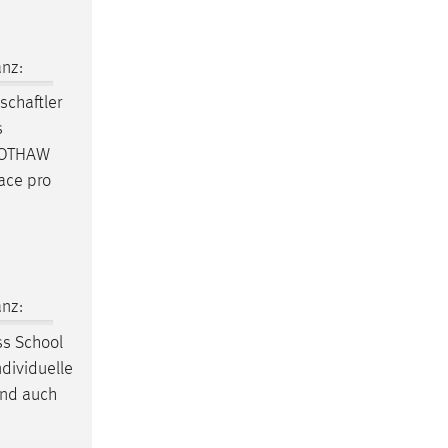
nz:
schaftler
s
@OTHAW
ace pro
nz:
s School
ndividuelle
ind auch