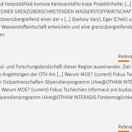
á hospodářská komora Karlovarského kraje Projektinhalte: [...]
FBAU EINER GRENZÜBERSCHREITENDEN
WASSERSTOFFWIRTSCHAF
enübergreifend einer der v [...] (Karlovy Vary), Eger (Cheb) 
r
Wasserstoffwirtschaft
entwickeln und eine grenzübergreifend
ten
Releva
hul- und
Forschungslandschaft
dieser Region auseinander. Ziel 
 Angehörigen der OTH Am [...] Warum MOE? (current) Fokus Ts
mm
Ostpartnerschaften
Stipendienprogramm UAre@OTHAW INT
.] Warum MOE? (current) Fokus Tschechien Informace pro budou
ipendienprogramm UAre@OTHAW INTERADIS Fördermöglichkei
Releva