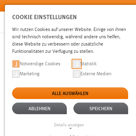
Zum Hauptinhalt springen
COOKIE EINSTELLUNGEN
Wir nutzen Cookies auf unserer Website. Einige von ihnen
sind technisch notwendig, während andere uns helfen,
diese Website zu verbessern oder zusätzliche
SUCHE
Funktionalitäten zur Verfügung zu stellen.
Notwendige Cookies
Statistik
Marketing
Externe Medien
ALLE AUSWÄHLEN
TYP: SEITEN
ALTER: ÜBER EIN JAHR
Aktive Filter:
ABLEHNEN
SPEICHERN
Gesucht nach "schäfer".
Es wurden 1031 Ergebnisse gefund
Details anzeigen