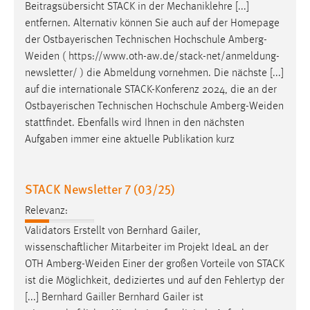
EXTERNE MEDIEN
Beitragsübersicht STACK in der Mechaniklehre [...]
entfernen. Alternativ können Sie auch auf der Homepage
Um Inhalte von Videoplattformen und Social Media
der Ostbayerischen Technischen Hochschule
Amberg-
Plattformen anzeigen zu können, werden von diesen
Weiden
( https://www.oth-aw.de/stack-net/anmeldung-
externen Medien Cookies gesetzt.
newsletter/ ) die Abmeldung vornehmen. Die nächste [...]
auf die internationale STACK-Konferenz 2024, die an der
YouTube
Ostbayerischen Technischen Hochschule
Amberg-Weiden
stattfindet. Ebenfalls wird Ihnen in den nächsten
Vimeo
Aufgaben immer eine aktuelle Publikation kurz
STACK Newsletter 7 (03/25)
Relevanz:
Validators Erstellt von Bernhard Gailer,
wissenschaftlicher Mitarbeiter im Projekt IdeaL an der
OTH
Amberg-Weiden
Einer der großen Vorteile von STACK
ist die Möglichkeit, dediziertes und auf den Fehlertyp der
[...] Bernhard Gailler Bernhard Gailer ist