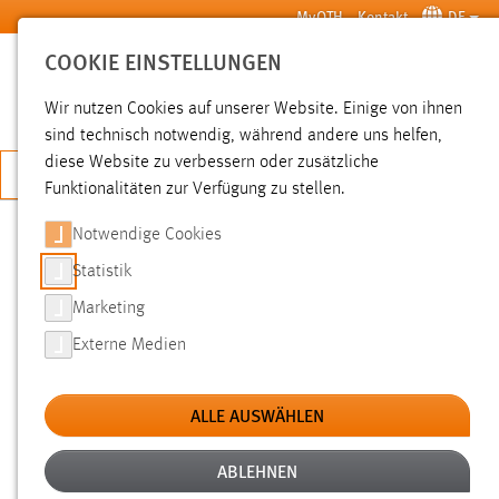
Zum Hauptinhalt springen
MyOTH
Kontakt
DE
COOKIE EINSTELLUNGEN
SUCHE
Wir nutzen Cookies auf unserer Website. Einige von ihnen
sind technisch notwendig, während andere uns helfen,
diese Website zu verbessern oder zusätzliche
JETZT BEWERBEN
Funktionalitäten zur Verfügung zu stellen.
Notwendige Cookies
SUCHE
Statistik
Marketing
FILTER
Externe Medien
Typ
ALLE AUSWÄHLEN
Erstellungsdatum
ABLEHNEN