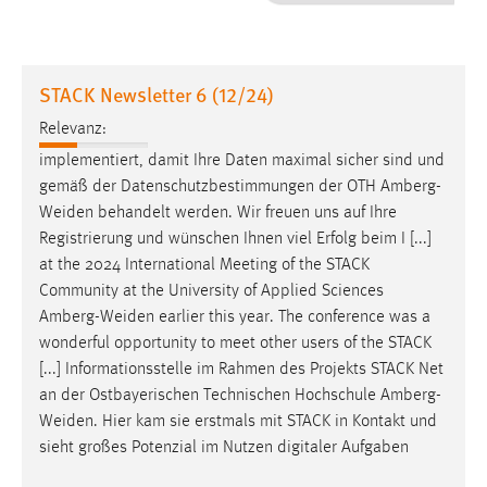
1 Jahr
Performance
STACK Newsletter 6 (12/24)
Name:
Relevanz:
staticfilecache
implementiert, damit Ihre Daten maximal sicher sind und
gemäß der Datenschutzbestimmungen der OTH
Amberg-
Zweck:
Weiden
behandelt werden. Wir freuen uns auf Ihre
Für performante Seitenauslieferung wird in diesem Cookie
gespeichert, ob man eingeloggt ist.
Registrierung und wünschen Ihnen viel Erfolg beim I [...]
at the 2024 International Meeting of the STACK
Community at the University of Applied Sciences
Sprachpräferenz
Amberg-Weiden
earlier this year. The conference was a
Name:
wonderful opportunity to meet other users of the STACK
site-language-preference
[...] Informationsstelle im Rahmen des Projekts STACK Net
an der Ostbayerischen Technischen Hochschule
Amberg-
Zweck:
Weiden
. Hier kam sie erstmals mit STACK in Kontakt und
Das Cookie speichert die gewählte Sprache der Website.
sieht großes Potenzial im Nutzen digitaler Aufgaben
Cookie Laufzeit: