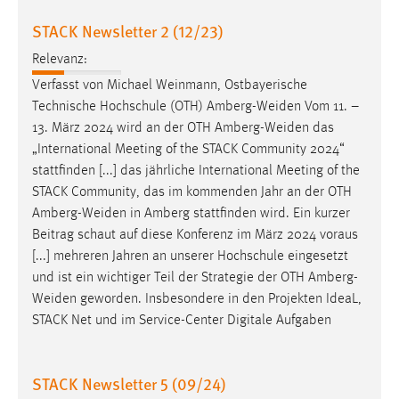
30 Tage
STACK Newsletter 2 (12/23)
Chat
Relevanz:
Verfasst von Michael Weinmann, Ostbayerische
Name:
Technische Hochschule (OTH)
Amberg-Weiden
Vom 11. –
MibewSessionID, MIBEW_UserID, mibew_locale, mibew-
13. März 2024 wird an der OTH
Amberg-Weiden
das
chat-frame-style-5e9dbeb1811c0446
„International Meeting of the STACK Community 2024“
Zweck:
stattfinden [...] das jährliche International Meeting of the
Wird benötigt um die Chatfunktion nutzen zu können.
STACK Community, das im kommenden Jahr an der OTH
Amberg-Weiden
in Amberg stattfinden wird. Ein kurzer
Cookie Laufzeit:
Beitrag schaut auf diese Konferenz im März 2024 voraus
MibewSessionID, mibew-chat-frame-style-
5e9dbeb1811c0446 = Sitzungslaufzeit, mibew_locale = 3
[...] mehreren Jahren an unserer Hochschule eingesetzt
Jahre, MIBEW_UserID = 1 Jahr
und ist ein wichtiger Teil der Strategie der OTH
Amberg-
Weiden
geworden. Insbesondere in den Projekten IdeaL,
STACK Net und im Service-Center Digitale Aufgaben
Login
Name:
STACK Newsletter 5 (09/24)
fe_user, be_user, be_lastLoginProvider