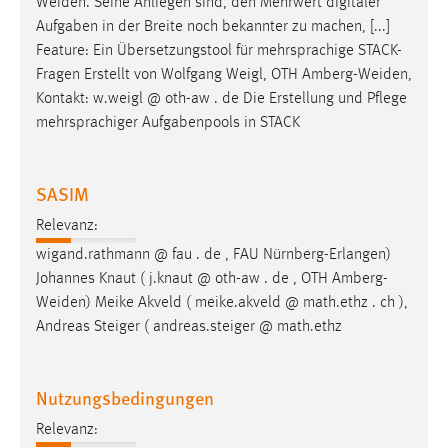
Weiden
. Seine Anliegen sind, den Mehrwert digitaler
Aufgaben in der Breite noch bekannter zu machen, [...]
Feature: Ein Übersetzungstool für mehrsprachige STACK-
Fragen Erstellt von Wolfgang Weigl, OTH
Amberg-Weiden
,
Kontakt: w.weigl @ oth-aw . de Die Erstellung und Pflege
mehrsprachiger Aufgabenpools in STACK
SASIM
Relevanz:
wigand.rathmann @ fau . de , FAU Nürnberg-Erlangen)
Johannes Knaut ( j.knaut @ oth-aw . de , OTH
Amberg-
Weiden
) Meike Akveld ( meike.akveld @ math.ethz . ch ),
Andreas Steiger ( andreas.steiger @ math.ethz
Nutzungsbedingungen
Relevanz: