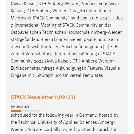
(Aviva Kaiser, OTH
Amberg-Weiden
) Verfasst von: Aviva
Conversion-Tracking
Kaiser ; OTH
Amberg-Weiden
Das „7th International
Cookie Laufzeit:
Meeting of STACK-Community“ fand vom 11. bis 13 [...] das
3 Monate
7. International Meeting of STACK Community an der
Ostbayerischen Technischen Hochschule
Amberg-Weiden
stattgefunden. Hierzu können Sie ein paar Eindrücke in
Facebook Pixel
diesem Newsletter lesen. Abschließend geben [...] ETH
Name:
Zürich) Veranstaltung: International Meeting of STACK
_fbp
Community 2024 (Aviva Kaiser, OTH
Amberg-Weiden
)
Zufriedenheitsumfrage Ankündigungen Feature: Visuelle
Anbieter:
Eingabe mit JSXGraph und Universal Templates
Facebook
Zweck:
Conversion-Tracking
STACK Newsletter 1 (09/23)
Cookie Laufzeit:
Relevanz:
3 Monate
scheduled for the following year in Germany, hosted by
the Technical University of Applied Sciences
Amberg-
Weiden
. You are cordially invited to attend! zurück zur