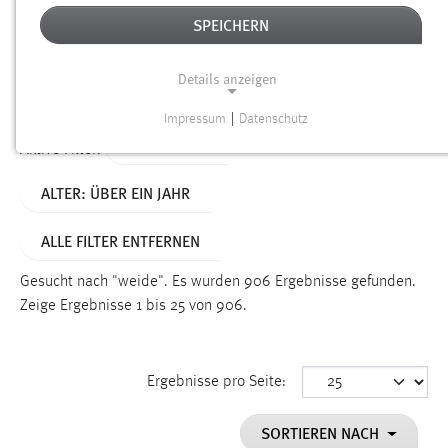
SPEICHERN
Alter
Details anzeigen
SUCHEN
Impressum
|
Datenschutz
NOTWENDIGE COOKIES
TYP: SEITEN
Aktive Filter:
Notwendige Cookies ermöglichen grundlegende
ALTER: ÜBER EIN JAHR
Funktionen und sind für die einwandfreie Funktion der
Website erforderlich.
ALLE FILTER ENTFERNEN
Einverständnis
Gesucht nach "weide".
Es wurden 906 Ergebnisse gefunden.
Name:
Zeige Ergebnisse 1 bis 25 von 906.
cookie_consent
Zweck:
Ergebnisse pro Seite:
Dieser Cookie speichert die ausgewählten Einverständnis-
Optionen des Benutzers
SORTIEREN NACH
Cookie Laufzeit: