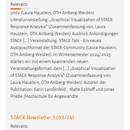
Relevanz:
Zweck:
Dieser Cookie ist notwendig um sich an der Website
unity (Laura Haustein, OTH
Amberg-Weiden
)
einloggen zu können.
Literaturvorstellung: „Graphical Visualization of STACK
Response Analysis“ (Zusammenfassung von: Laura
Cookie Laufzeit:
Haustein, OTH
Amberg-Weiden
) Ausblick Ankündigungen
24 Stunden
STACK [...] Veranstaltung: STACK Talk - Ein neues
Austauschformat der STACK-Community (Laura Haustein,
OTH
Amberg-Weiden
) Im Wintersemester 2024/2025
STATISTIK
starten wir mit einem spannenden neuen
Statistik Cookies erfassen Informationen anonym.
Veranstaltungsformat: dem [...] „Graphical Visualization
Diese Informationen helfen uns zu verstehen, wie
of STACK Response Analysis“ (Zusammenfassung von:
unsere Besucher unsere Website nutzen.
Laura Haustein, OTH
Amberg-Weiden
) Autoren der
Publikation: Karin Landenfeld , Malte Eckhoff und Jonas
Matomo
Priebe (Hochschule für Angewandte
Name:
_pk_ref, _pk_cvar, _pk_id, _pk_ses
STACK Newsletter 3 (03/24)
Zweck:
Relevanz:
Zugriffsstatistik