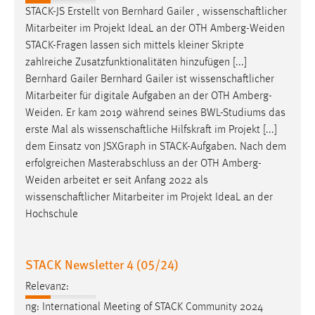
STACK-JS Erstellt von Bernhard Gailer , wissenschaftlicher
Cookie Laufzeit:
Mitarbeiter im Projekt IdeaL an der OTH
Amberg-Weiden
Max. 13 Monate
STACK-Fragen lassen sich mittels kleiner Skripte
zahlreiche Zusatzfunktionalitäten hinzufügen [...]
Bernhard Gailer Bernhard Gailer ist wissenschaftlicher
MARKETING
Mitarbeiter für digitale Aufgaben an der OTH
Amberg-
Weiden
. Er kam 2019 während seines BWL-Studiums das
Marketing Cookies werden von Drittanbietern
erste Mal als wissenschaftliche Hilfskraft im Projekt [...]
verwendet, um personalisierte Werbung anzuzeigen.
dem Einsatz von JSXGraph in STACK-Aufgaben. Nach dem
Sie tun dies, indem sie Besucher über Websites
erfolgreichen Masterabschluss an der OTH
Amberg-
hinweg verfolgen.
Weiden
arbeitet er seit Anfang 2022 als
wissenschaftlicher Mitarbeiter im Projekt IdeaL an der
Google Ads
Hochschule
Name:
_gcl_au
STACK Newsletter 4 (05/24)
Anbieter:
Relevanz:
Google Ireland Limited
ng: International Meeting of STACK Community 2024
Zweck: