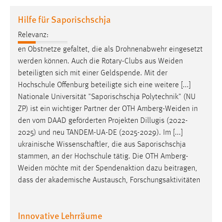
1 Jahr
Hilfe für Saporischschja
Relevanz:
Performance
en Obstnetze gefaltet, die als Drohnenabwehr eingesetzt
Name:
werden können. Auch die Rotary-Clubs aus
Weiden
staticfilecache
beteiligten sich mit einer Geldspende. Mit der
Hochschule Offenburg beteiligte sich eine weitere [...]
Zweck:
Nationale Universität "Saporischschja Polytechnik" (NU
Für performante Seitenauslieferung wird in diesem Cookie
gespeichert, ob man eingeloggt ist.
ZP) ist ein wichtiger Partner der OTH
Amberg-Weiden
in
den vom DAAD geförderten Projekten Dillugis (2022-
2025) und neu TANDEM-UA-DE (2025-2029). Im [...]
Sprachpräferenz
ukrainische Wissenschaftler, die aus Saporischschja
Name:
stammen, an der Hochschule tätig. Die OTH
Amberg-
site-language-preference
Weiden
möchte mit der Spendenaktion dazu beitragen,
dass der akademische Austausch, Forschungsaktivitäten
Zweck:
Das Cookie speichert die gewählte Sprache der Website.
Innovative Lehrräume
Cookie Laufzeit: