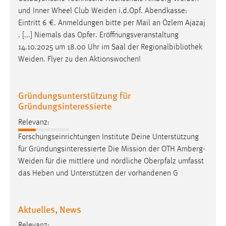
EXTERNE MEDIEN
und Inner Wheel Club
Weiden
i.d.Opf. Abendkasse:
Um Inhalte von Videoplattformen und Social Media
Eintritt 6 €. Anmeldungen bitte per Mail an Özlem Ajazaj
Plattformen anzeigen zu können, werden von diesen
. [...] Niemals das Opfer. Eröffnungsveranstaltung
externen Medien Cookies gesetzt.
14.10.2025 um 18.00 Uhr im Saal der Regionalbibliothek
Weiden
. Flyer zu den Aktionswochen!
YouTube
Gründungsunterstützung für
Vimeo
Gründungsinteressierte
Relevanz:
Forschungseinrichtungen Institute Deine Unterstützung
für Gründungsinteressierte Die Mission der OTH
Amberg-
Weiden
für die mittlere und nördliche Oberpfalz umfasst
das Heben und Unterstützen der vorhandenen G
Aktuelles, News
Relevanz: