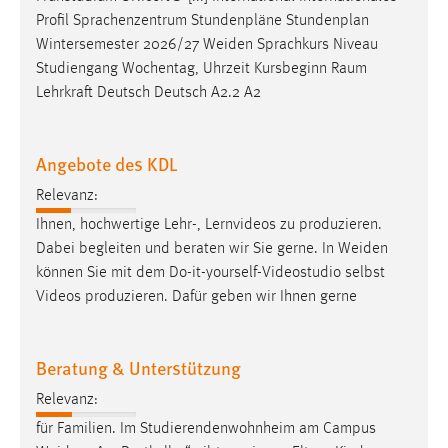
Zweck:
Profil Sprachenzentrum Stundenpläne Stundenplan
Dieser Cookie ist notwendig um sich an der Website
Wintersemester 2026/27
Weiden
Sprachkurs Niveau
einloggen zu können.
Studiengang Wochentag, Uhrzeit Kursbeginn Raum
Lehrkraft Deutsch Deutsch A2.2 A2
Cookie Laufzeit:
24 Stunden
Angebote des KDL
STATISTIK
Relevanz:
Ihnen, hochwertige Lehr-, Lernvideos zu produzieren.
Statistik Cookies erfassen Informationen anonym.
Dabei begleiten und beraten wir Sie gerne. In
Weiden
Diese Informationen helfen uns zu verstehen, wie
können Sie mit dem Do-it-yourself-Videostudio selbst
unsere Besucher unsere Website nutzen.
Videos produzieren. Dafür geben wir Ihnen gerne
Matomo
Beratung & Unterstützung
Name:
_pk_ref, _pk_cvar, _pk_id, _pk_ses
Relevanz:
Zweck:
für Familien. Im Studierendenwohnheim am Campus
Zugriffsstatistik