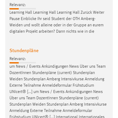
30 Tage
Relevanz:
Learning Hall Learning Hall Learning Hall Zurück Weiter
Chat
Pause Einblicke Ihr seid Student der OTH
Amberg-
Weiden
und wollt alleine oder in der Gruppe an eurem
Name:
digitalen Projekt arbeiten? Dann nichts wie in die
MibewSessionID, MIBEW_UserID, mibew_locale, mibew-
chat-frame-style-5e9dbeb1811c0446
Zweck:
Stundenpläne
Wird benötigt um die Chatfunktion nutzen zu können.
Relevanz:
Cookie Laufzeit:
um News / Events Ankündigungen News Über uns Team
MibewSessionID, mibew-chat-frame-style-
DozentInnen Stundenpläne (current) Stundenplan
5e9dbeb1811c0446 = Sitzungslaufzeit, mibew_locale = 3
Weiden
Stundenplan Amberg Intensivkurse Anmeldung
Jahre, MIBEW_UserID = 1 Jahr
Externe Teilnahme Anmeldeformular Frühstudium
UNIcert® [...] um News / Events Ankündigungen News
Login
Über uns Team DozentInnen Stundenpläne (current)
Stundenplan
Weiden
Stundenplan Amberg Intensivkurse
Name:
Anmeldung Externe Teilnahme Anmeldeformular
fe_user, be_user, be_lastLoginProvider
Frühstudium UNIcert® [...] International Internationales