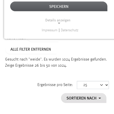
SPEICHERN
Alter
Details anzeigen
SUCHEN
Impressum
|
Datenschutz
NOTWENDIGE COOKIES
TYP: SEITEN
Aktive Filter:
Notwendige Cookies ermöglichen grundlegende
ALLE FILTER ENTFERNEN
Funktionen und sind für die einwandfreie Funktion der
Website erforderlich.
Gesucht nach "weide".
Es wurden 1024 Ergebnisse gefunden.
Zeige Ergebnisse 26 bis 50 von 1024.
Einverständnis
Name:
cookie_consent
Ergebnisse pro Seite:
Zweck:
SORTIEREN NACH
Dieser Cookie speichert die ausgewählten Einverständnis-
Optionen des Benutzers
Cookie Laufzeit: