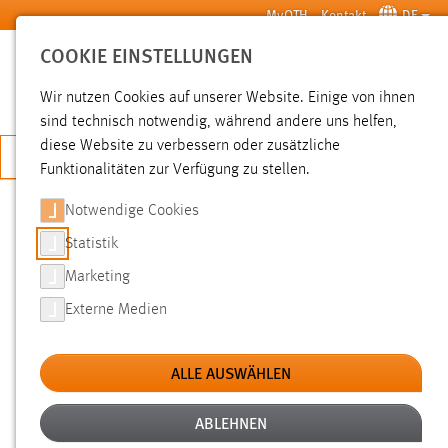
Zum Hauptinhalt springen
MyOTH
Kontakt
DE
COOKIE EINSTELLUNGEN
SUCHE
Wir nutzen Cookies auf unserer Website. Einige von ihnen
sind technisch notwendig, während andere uns helfen,
diese Website zu verbessern oder zusätzliche
JETZT BEWERBEN
Funktionalitäten zur Verfügung zu stellen.
Notwendige Cookies
SUCHE
Statistik
Marketing
FILTER
Externe Medien
Typ
ALLE AUSWÄHLEN
Erstellungsdatum
ABLEHNEN