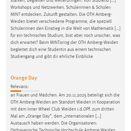
stärken, begleiten und weiterbringen. Von Studieno [...]
Conversion-Tracking
Workshops und Netzwerken. Schülerinnen & Schüler:
MINT entdecken. Zukunft gestalten. Die OTH
Amberg-
Cookie Laufzeit:
Weiden
bietet verschiedene Programme, die speziell
3 Monate
Schülerinnen den Einstieg in die Welt von Mathematik [...]
für ein technisches Studium, bist aber noch unsicher, was
Facebook Pixel
dich erwartet? Beim MINToring der OTH
Amberg-Weiden
begleitet dich eine Studentin aus einem technischen
Name:
Studiengang und gibt dir ehrliche Einblicke
_fbp
Anbieter:
Facebook
Orange Day
Zweck:
Relevanz:
Conversion-Tracking
an Frauen und Mädchen. Am 20.11.2025 beteiligt sich die
OTH
Amberg-Weiden
am Standort
Weiden
in Kooperation
Cookie Laufzeit:
mit dem Inner Wheel Club
Weiden
i.d.OPf. zum dritten
3 Monate
Mal am „Orange Day“, dem „Internationalen [...]
Austausch haben werden. Die Organisatoren:
Ostbayerische Technische Hochschule
Amberg-Weiden