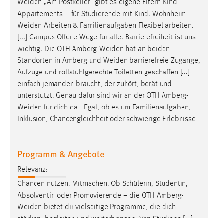
Weiden
„Am Postkeller“ gibt es eigene Eltern-Kind-
Appartements – für Studierende mit Kind. Wohnheim
Cookie Laufzeit:
Weiden
Arbeiten & Familienaufgaben Flexibel arbeiten.
Max. 13 Monate
[...] Campus Offene Wege für alle. Barrierefreiheit ist uns
wichtig. Die OTH
Amberg-Weiden
hat an beiden
Standorten in Amberg und
Weiden
barrierefreie Zugänge,
MARKETING
Aufzüge und rollstuhlgerechte Toiletten geschaffen [...]
Marketing Cookies werden von Drittanbietern
einfach jemanden braucht, der zuhört, berät und
verwendet, um personalisierte Werbung anzuzeigen.
unterstützt. Genau dafür sind wir an der OTH
Amberg-
Sie tun dies, indem sie Besucher über Websites
Weiden
für dich da . Egal, ob es um Familienaufgaben,
hinweg verfolgen.
Inklusion, Chancengleichheit oder schwierige Erlebnisse
Google Ads
Programm & Angebote
Name:
Relevanz:
_gcl_au
Chancen nutzen. Mitmachen. Ob Schülerin, Studentin,
Anbieter:
Absolventin oder Promovierende – die OTH
Amberg-
Google Ireland Limited
Weiden
bietet dir vielseitige Programme, die dich
Zweck: