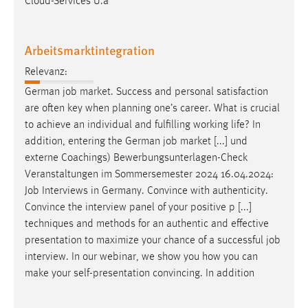
Cloud-Services U.a
Conversion-Tracking
Cookie Laufzeit:
Arbeitsmarktintegration
3 Monate
Relevanz:
German
job
market. Success and personal satisfaction
Facebook Pixel
are often key when planning one’s career. What is crucial
Name:
to achieve an individual and fulfilling working life? In
_fbp
addition, entering the German
job
market [...] und
externe Coachings) Bewerbungsunterlagen-Check
Anbieter:
Veranstaltungen im Sommersemester 2024 16.04.2024:
Facebook
Job
Interviews in Germany. Convince with authenticity.
Zweck:
Convince the interview panel of your positive p [...]
Conversion-Tracking
techniques and methods for an authentic and effective
presentation to maximize your chance of a successful
job
Cookie Laufzeit:
interview. In our webinar, we show you how you can
3 Monate
make your self-presentation convincing. In addition