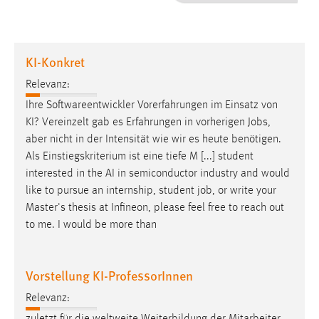
1 Jahr
Performance
KI-Konkret
Name:
Relevanz:
staticfilecache
Ihre Softwareentwickler Vorerfahrungen im Einsatz von
KI? Vereinzelt gab es Erfahrungen in vorherigen
Jobs
,
Zweck:
aber nicht in der Intensität wie wir es heute benötigen.
Für performante Seitenauslieferung wird in diesem Cookie
gespeichert, ob man eingeloggt ist.
Als Einstiegskriterium ist eine tiefe M [...] student
interested in the AI in semiconductor industry and would
like to pursue an internship, student
job
, or write your
Sprachpräferenz
Master's thesis at Infineon, please feel free to reach out
Name:
to me. I would be more than
site-language-preference
Zweck:
Vorstellung KI-ProfessorInnen
Das Cookie speichert die gewählte Sprache der Website.
Relevanz:
Cookie Laufzeit: