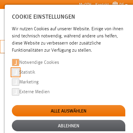
Zum Hauptinhalt springen
MyOTH
Kontakt
DE
COOKIE EINSTELLUNGEN
SUCHE
Wir nutzen Cookies auf unserer Website. Einige von ihnen
sind technisch notwendig, während andere uns helfen,
diese Website zu verbessern oder zusätzliche
JETZT BEWERBEN
Funktionalitäten zur Verfügung zu stellen.
Notwendige Cookies
SUCHE
Statistik
Marketing
FILTER
Externe Medien
Typ
ALLE AUSWÄHLEN
Erstellungsdatum
ABLEHNEN