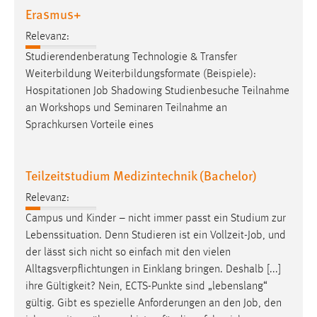
Erasmus+
Zweck:
Dieser Cookie ist notwendig um sich an der Website
Relevanz:
einloggen zu können.
Studierendenberatung Technologie & Transfer
Cookie Laufzeit:
Weiterbildung Weiterbildungsformate (Beispiele):
24 Stunden
Hospitationen
Job
Shadowing Studienbesuche Teilnahme
an Workshops und Seminaren Teilnahme an
Sprachkursen Vorteile eines
STATISTIK
Statistik Cookies erfassen Informationen anonym.
Teilzeitstudium Medizintechnik (Bachelor)
Diese Informationen helfen uns zu verstehen, wie
unsere Besucher unsere Website nutzen.
Relevanz:
Campus und Kinder – nicht immer passt ein Studium zur
Matomo
Lebenssituation. Denn Studieren ist ein Vollzeit-
Job
, und
der lässt sich nicht so einfach mit den vielen
Name:
Alltagsverpflichtungen in Einklang bringen. Deshalb [...]
_pk_ref, _pk_cvar, _pk_id, _pk_ses
ihre Gültigkeit? Nein, ECTS-Punkte sind „lebenslang“
Zweck:
gültig. Gibt es spezielle Anforderungen an den
Job
, den
Zugriffsstatistik