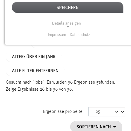
SPEICHERN
Alter
Details anzeigen
SUCHEN
Impressum
|
Datenschutz
NOTWENDIGE COOKIES
TYP: SEITEN
Aktive Filter:
Notwendige Cookies ermöglichen grundlegende
ALTER: ÜBER EIN JAHR
Funktionen und sind für die einwandfreie Funktion der
Website erforderlich.
ALLE FILTER ENTFERNEN
Einverständnis
Gesucht nach "Jobs".
Es wurden 36 Ergebnisse gefunden.
Name:
Zeige Ergebnisse 26 bis 36 von 36.
cookie_consent
Zweck:
Ergebnisse pro Seite:
Dieser Cookie speichert die ausgewählten Einverständnis-
Optionen des Benutzers
SORTIEREN NACH
Cookie Laufzeit: