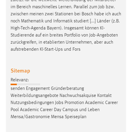
zuletzt für die weltweite Weiterbildung der Mitarbeiter
30 Tage
im Bereich maschinelles Lernen. Parallel zum
Job
bzw.
zwischen meinen zwei Stationen bei Bosch habe ich auch
Chat
noch Mathematik und Informatik studiert [...] Länder (z.B.
High-Tech-Agenda Bayern). Insgesamt können KI-
Name:
Studierende auf ein breites Portfolio von
Job
-Angeboten
MibewSessionID, MIBEW_UserID, mibew_locale, mibew-
zurückgreifen, in etablierten Unternehmen, aber auch
chat-frame-style-5e9dbeb1811c0446
aufstrebenden KI-Start-Ups und Fors
Zweck:
Wird benötigt um die Chatfunktion nutzen zu können.
Sitemap
Cookie Laufzeit:
MibewSessionID, mibew-chat-frame-style-
Relevanz:
5e9dbeb1811c0446 = Sitzungslaufzeit, mibew_locale = 3
senden Engagement Gründerberatung
Jahre, MIBEW_UserID = 1 Jahr
Weiterbildungsangebote Nachwuchsakquise Kontakt
Nutzungsbedingungen
Jobs
Promotion Academic Career
Login
Pool Academic Career Day Campus und Leben
Mensa/Gastronomie Mensa Speiseplan
Name:
fe_user, be_user, be_lastLoginProvider