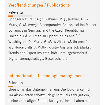
EXTERNE MEDIEN
Veröffentlichungen / Publications
Um Inhalte von Videoplattformen und Social Media
Relevanz:
Plattformen anzeigen zu können, werden von diesen
Springer Nature: 65-96. Rahman, M. J., Jaiswal, A., &
externen Medien Cookies gesetzt.
Murry, G. M. (2025). A comparative Analysis of
Job
Market
Dynamics in Germany and the Czech Republic via
YouTube
LinkedIn. Ed. Z. Kresa: In Opportunities and [...]
Washington, D., Murry, G. M., & Altieri, M. (in press).
Vimeo
Workforce Skills: A Multi-Industry Analysis:
Job
Market
Trends and Expert Insights. bidt Herausgeberschrift
Digitalisierungskollegs. Gesellschaft für
Internationales Technologiemanagement
Relevanz:
stieg ich in das Unternehmen ein. Die
Job
-chancen für
TM-Absolventen schätze ich generell als sehr gut ein,
meine ehemaligen Studienkollegen/-innen haben alle