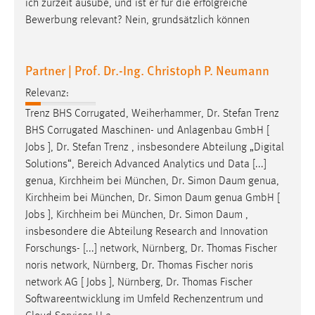
ich zurzeit ausübe, und ist er für die erfolgreiche
Bewerbung relevant? Nein, grundsätzlich können
Cookie Laufzeit:
Max. 13 Monate
Partner | Prof. Dr.-Ing. Christoph P. Neumann
Relevanz:
MARKETING
Trenz BHS Corrugated, Weiherhammer, Dr. Stefan Trenz
Marketing Cookies werden von Drittanbietern
BHS Corrugated Maschinen- und Anlagenbau GmbH [
verwendet, um personalisierte Werbung anzuzeigen.
Jobs
], Dr. Stefan Trenz , insbesondere Abteilung „Digital
Sie tun dies, indem sie Besucher über Websites
Solutions“, Bereich Advanced Analytics und Data [...]
hinweg verfolgen.
genua, Kirchheim bei München, Dr. Simon Daum genua,
Kirchheim bei München, Dr. Simon Daum genua GmbH [
Google Ads
Jobs
], Kirchheim bei München, Dr. Simon Daum ,
Name:
insbesondere die Abteilung Research and Innovation
_gcl_au
Forschungs- [...] network, Nürnberg, Dr. Thomas Fischer
noris network, Nürnberg, Dr. Thomas Fischer noris
Anbieter:
network AG [
Jobs
], Nürnberg, Dr. Thomas Fischer
Google Ireland Limited
Softwareentwicklung im Umfeld Rechenzentrum und
Zweck: