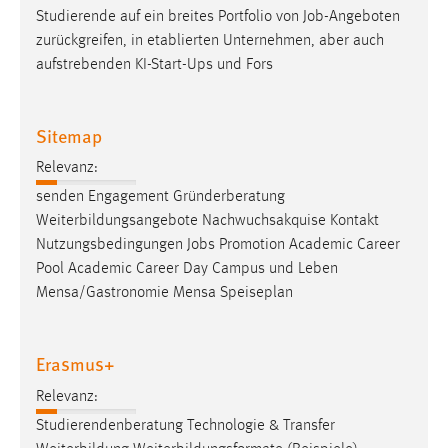
EXTERNE MEDIEN
Studierende auf ein breites Portfolio von
Job
-Angeboten
Um Inhalte von Videoplattformen und Social Media
zurückgreifen, in etablierten Unternehmen, aber auch
Plattformen anzeigen zu können, werden von diesen
aufstrebenden KI-Start-Ups und Fors
externen Medien Cookies gesetzt.
Sitemap
YouTube
Relevanz:
Vimeo
senden Engagement Gründerberatung
Weiterbildungsangebote Nachwuchsakquise Kontakt
Nutzungsbedingungen
Jobs
Promotion Academic Career
Pool Academic Career Day Campus und Leben
Mensa/Gastronomie Mensa Speiseplan
Erasmus+
Relevanz:
Studierendenberatung Technologie & Transfer