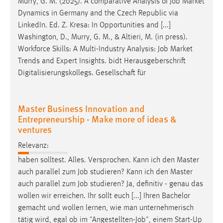
Murry, G. M. (2025). A comparative Analysis of
Job
Market
Dynamics in Germany and the Czech Republic via
LinkedIn. Ed. Z. Kresa: In Opportunities and [...]
Washington, D., Murry, G. M., & Altieri, M. (in press).
Workforce Skills: A Multi-Industry Analysis:
Job
Market
Trends and Expert Insights. bidt Herausgeberschrift
Digitalisierungskollegs. Gesellschaft für
Master Business Innovation and
Entrepreneurship - Make more of ideas &
ventures
Relevanz:
haben solltest. Alles. Versprochen. Kann ich den Master
auch parallel zum
Job
studieren? Kann ich den Master
auch parallel zum
Job
studieren? Ja, definitiv - genau das
wollen wir erreichen. Ihr sollt euch [...] Ihren Bachelor
gemacht und wollen lernen, wie man unternehmerisch
tätig wird, egal ob im "Angestellten-
Job
", einem Start-Up