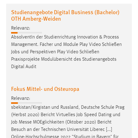
1 Jahr
Studienangebote Digital Business (Bachelor)
OTH Amberg-Weiden
Performance
Relevanz:
Name:
AbsolventIn der Studienrichtung Innovation & Process
staticfilecache
Management. Fächer und Module Play Video Schließen
Jobs
und Perspektiven Play Video Schließen
Zweck:
Praxisprojekte Modulübersicht des Studienangebots
Für performante Seitenauslieferung wird in diesem Cookie
Digital Audit
gespeichert, ob man eingeloggt ist.
Sprachpräferenz
Fokus Mittel- und Osteuropa
Name:
Relevanz:
site-language-preference
sbekistan/Kirgistan und Russland, Deutsche Schule Prag
Zweck:
(Herbst 2020) Bericht Virtuelles
Job
Speed Dating und
Das Cookie speichert die gewählte Sprache der Website.
Job
Messe MOEglichkeiten (Oktober 2020) Bericht
Besuch an der Technischen Universität Liberec [...]
Cookie Laufzeit:
Online-Hochschulmesse 2022 "Studium in Bayern" für