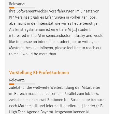
Relevanz:
Conversion-Tracking
Ihre Softwareentwickler Vorerfahrungen im Einsatz von
Cookie Laufzeit:
KI? Vereinzelt gab es Erfahrungen in vorherigen
Jobs
,
3 Monate
aber nicht in der Intensität wie wir es heute benötigen.
Als Einstiegskriterium ist eine tiefe M [...] student
Facebook Pixel
interested in the AI in semiconductor industry and would
like to pursue an internship, student
job
, or write your
Name:
Master's thesis at Infineon, please feel free to reach out
_fbp
to me. I would be more than
Anbieter:
Facebook
Vorstellung KI-ProfessorInnen
Zweck:
Relevanz:
Conversion-Tracking
zuletzt für die weltweite Weiterbildung der Mitarbeiter
Cookie Laufzeit:
im Bereich maschinelles Lernen. Parallel zum
Job
bzw.
3 Monate
zwischen meinen zwei Stationen bei Bosch habe ich auch
noch Mathematik und Informatik studiert [...] Länder (z.B.
High-Tech-Agenda Bayern). Insgesamt können KI-