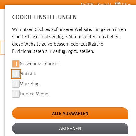
Zum Hauptinhalt springen
MyOTH
Kontakt
DE
COOKIE EINSTELLUNGEN
SUCHE
Wir nutzen Cookies auf unserer Website. Einige von ihnen
sind technisch notwendig, während andere uns helfen,
diese Website zu verbessern oder zusätzliche
JETZT BEWERBEN
Funktionalitäten zur Verfügung zu stellen.
Notwendige Cookies
SUCHE
Statistik
Marketing
FILTER
Externe Medien
Typ
ALLE AUSWÄHLEN
Erstellungsdatum
ABLEHNEN