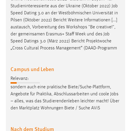
30 Tage
Studieninteressierte aus der Ukraine (Oktober 2022)
Job
Speed Dating 3.0 an der Westböhmischen Universität in
Chat
Pilsen (Oktober 2022) Bericht Weitere Informationen [...]
austausch, Vorbereitung des Workshops "Be creative!",
Name:
der gemeinsamen Erasmus+ Staff Week und des
Job
MibewSessionID, MIBEW_UserID, mibew_locale, mibew-
Speed Datings 3.0 (März 2022) Bericht Projektwoche
chat-frame-style-5e9dbeb1811c0446
„Cross Cultural Process Management“ (DAAD-Programm
Zweck:
Wird benötigt um die Chatfunktion nutzen zu können.
Campus und Leben
Cookie Laufzeit:
MibewSessionID, mibew-chat-frame-style-
Relevanz:
5e9dbeb1811c0446 = Sitzungslaufzeit, mibew_locale = 3
sondern auch eine praktische Biete/Suche-Plattform,
Jahre, MIBEW_UserID = 1 Jahr
Angebote für Praktika, Abschlussarbeiten und coole
Jobs
– alles, was das Studierendenleben leichter macht! Über
Login
den Marktplatz Wohnungen Biete / Suche AViS
Name:
fe_user, be_user, be_lastLoginProvider
Nach dem Studium