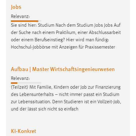
Jobs
Cookie Laufzeit:
Relevanz:
Max. 13 Monate
Sie sind hier: Studium Nach dem Studium
Jobs
Jobs
Auf
der Suche nach einem Praktikum, einer Abschlussarbeit
oder einem Berufseinstieg? Hier wird man fündig:
MARKETING
Hochschul-Jobbörse mit Anzeigen für Praxissemester
Marketing Cookies werden von Drittanbietern
verwendet, um personalisierte Werbung anzuzeigen.
Sie tun dies, indem sie Besucher über Websites
Aufbau | Master Wirtschaftsingenieurwesen
hinweg verfolgen.
Relevanz:
Google Ads
(Teilzeit) Mit Familie, Kindern oder
Job
zur Finanzierung
des Lebensunterhalts – nicht immer passt ein Studium
Name:
zur Lebenssituation. Denn Studieren ist ein Vollzeit-
Job
,
_gcl_au
und der lässt sich nicht so einfach
Anbieter:
Google Ireland Limited
KI-Konkret
Zweck: