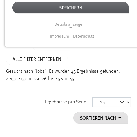
SPEICHERN
Alter
Details anzeigen
SUCHEN
Impressum
|
Datenschutz
NOTWENDIGE COOKIES
TYP: SEITEN
Aktive Filter:
Notwendige Cookies ermöglichen grundlegende
ALLE FILTER ENTFERNEN
Funktionen und sind für die einwandfreie Funktion der
Website erforderlich.
Gesucht nach "Jobs".
Es wurden 45 Ergebnisse gefunden.
Zeige Ergebnisse 26 bis 45 von 45.
Einverständnis
Name:
cookie_consent
Ergebnisse pro Seite:
Zweck:
SORTIEREN NACH
Dieser Cookie speichert die ausgewählten Einverständnis-
Optionen des Benutzers
Cookie Laufzeit: