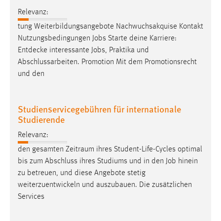
Zweck:
Relevanz:
Dieser Cookie ist notwendig um sich an der Website
tung Weiterbildungsangebote Nachwuchsakquise Kontakt
einloggen zu können.
Nutzungsbedingungen
Jobs
Starte deine Karriere:
Cookie Laufzeit:
Entdecke interessante
Jobs
, Praktika und
24 Stunden
Abschlussarbeiten. Promotion Mit dem Promotionsrecht
und den
STATISTIK
Studienservicegebühren für internationale
Statistik Cookies erfassen Informationen anonym.
Studierende
Diese Informationen helfen uns zu verstehen, wie
Relevanz:
unsere Besucher unsere Website nutzen.
den gesamten Zeitraum ihres Student-Life-Cycles optimal
Matomo
bis zum Abschluss ihres Studiums und in den
Job
hinein
zu betreuen, und diese Angebote stetig
Name:
weiterzuentwickeln und auszubauen. Die zusätzlichen
_pk_ref, _pk_cvar, _pk_id, _pk_ses
Services
Zweck:
Zugriffsstatistik