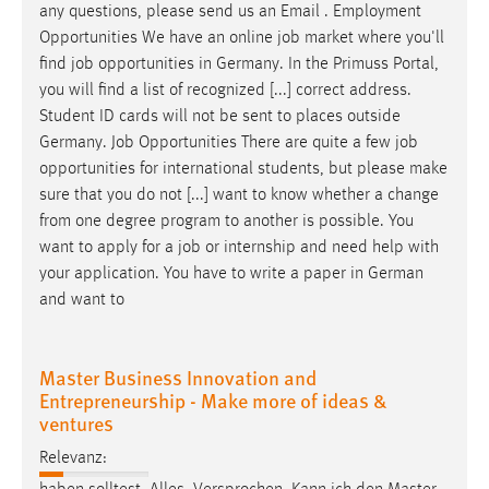
EXTERNE MEDIEN
any questions, please send us an Email . Employment
Opportunities We have an online
job
market where you'll
Um Inhalte von Videoplattformen und Social Media
find
job
opportunities in Germany. In the Primuss Portal,
Plattformen anzeigen zu können, werden von diesen
you will find a list of recognized [...] correct address.
externen Medien Cookies gesetzt.
Student ID cards will not be sent to places outside
Germany.
Job
Opportunities There are quite a few
job
YouTube
opportunities for international students, but please make
sure that you do not [...] want to know whether a change
Vimeo
from one degree program to another is possible. You
want to apply for a
job
or internship and need help with
your application. You have to write a paper in German
and want to
Master Business Innovation and
Entrepreneurship - Make more of ideas &
ventures
Relevanz: