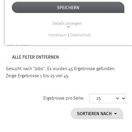
SPEICHERN
Alter
Details anzeigen
SUCHEN
Impressum
|
Datenschutz
NOTWENDIGE COOKIES
TYP: SEITEN
Aktive Filter:
Notwendige Cookies ermöglichen grundlegende
ALLE FILTER ENTFERNEN
Funktionen und sind für die einwandfreie Funktion der
Website erforderlich.
Gesucht nach "Jobs".
Es wurden 45 Ergebnisse gefunden.
Zeige Ergebnisse 1 bis 25 von 45.
Einverständnis
Name:
cookie_consent
Ergebnisse pro Seite:
Zweck:
SORTIEREN NACH
Dieser Cookie speichert die ausgewählten Einverständnis-
Optionen des Benutzers
Cookie Laufzeit: