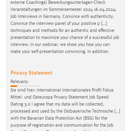
externe Coachings) Bewerbungsunterlagen-Check
Zweck:
Veranstaltungen im Sommersemester 2024 16.04.2024:
Dieser Cookie ist notwendig um sich an der Website
Job
Interviews in Germany. Convince with authenticity.
einloggen zu können.
Convince the interview panel of your positive p [...]
Cookie Laufzeit:
techniques and methods for an authentic and effective
24 Stunden
presentation to maximize your chance of a successful
job
interview. In our webinar, we show you how you can
make your self-presentation convincing. In addition
STATISTIK
Statistik Cookies erfassen Informationen anonym.
Privacy Statement
Diese Informationen helfen uns zu verstehen, wie
unsere Besucher unsere Website nutzen.
Relevanz:
Sie sind hier: International Internationales Profil Fokus
Matomo
Mittel- und Osteuropa Privacy Statement
Job
Speed
Dating 3.0 I agree that my data will be collected,
Name:
processed and used by the Ostbayerische Technische [...]
_pk_ref, _pk_cvar, _pk_id, _pk_ses
with the Bavarian Data Protection Act (BSG) for the
Zweck:
purpose of registration and communication for the
Job
Zugriffsstatistik