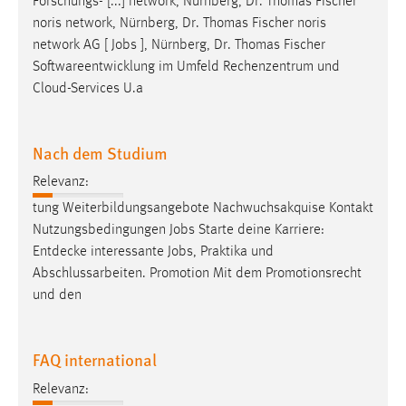
Forschungs- [...] network, Nürnberg, Dr. Thomas Fischer
Conversion-Tracking
noris network, Nürnberg, Dr. Thomas Fischer noris
network AG [
Jobs
], Nürnberg, Dr. Thomas Fischer
Cookie Laufzeit:
Softwareentwicklung im Umfeld Rechenzentrum und
3 Monate
Cloud-Services U.a
Facebook Pixel
Nach dem Studium
Name:
_fbp
Relevanz:
tung Weiterbildungsangebote Nachwuchsakquise Kontakt
Anbieter:
Nutzungsbedingungen
Jobs
Starte deine Karriere:
Facebook
Entdecke interessante
Jobs
, Praktika und
Zweck:
Abschlussarbeiten. Promotion Mit dem Promotionsrecht
Conversion-Tracking
und den
Cookie Laufzeit:
3 Monate
FAQ international
Relevanz: