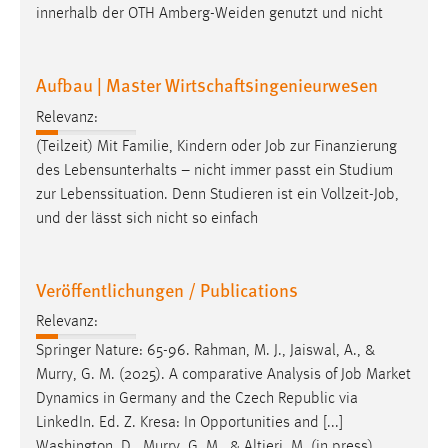
innerhalb der OTH Amberg-Weiden genutzt und nicht
Aufbau | Master Wirtschaftsingenieurwesen
Relevanz:
(Teilzeit) Mit Familie, Kindern oder
Job
zur Finanzierung
des Lebensunterhalts – nicht immer passt ein Studium
zur Lebenssituation. Denn Studieren ist ein Vollzeit-
Job
,
und der lässt sich nicht so einfach
Veröffentlichungen / Publications
Relevanz:
Springer Nature: 65-96. Rahman, M. J., Jaiswal, A., &
Murry, G. M. (2025). A comparative Analysis of
Job
Market
Dynamics in Germany and the Czech Republic via
LinkedIn. Ed. Z. Kresa: In Opportunities and [...]
Washington, D., Murry, G. M., & Altieri, M. (in press).