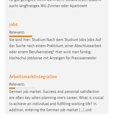
ist gut geeignet, wenn du in der… Details lesen Student
30 Tage
sucht langfristiges WG-Zimmer oder Apartment
Chat
Jobs
Name:
MibewSessionID, MIBEW_UserID, mibew_locale, mibew-
Relevanz:
chat-frame-style-5e9dbeb1811c0446
Sie sind hier: Studium Nach dem Studium
Jobs
Jobs
Auf
der Suche nach einem Praktikum, einer Abschlussarbeit
Zweck:
oder einem Berufseinstieg? Hier wird man fündig:
Wird benötigt um die Chatfunktion nutzen zu können.
Hochschul-Jobbörse mit Anzeigen für Praxissemester
Cookie Laufzeit:
MibewSessionID, mibew-chat-frame-style-
5e9dbeb1811c0446 = Sitzungslaufzeit, mibew_locale = 3
Arbeitsmarktintegration
Jahre, MIBEW_UserID = 1 Jahr
Relevanz:
German
job
market. Success and personal satisfaction
Login
are often key when planning one’s career. What is crucial
Name:
to achieve an individual and fulfilling working life? In
fe_user, be_user, be_lastLoginProvider
addition, entering the German
job
market [...] und