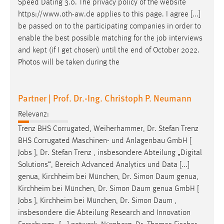
Speed Dating 3.0. The privacy policy of the website
https://www.oth-aw.de applies to this page. I agree [...]
Cookie Laufzeit:
be passed on to the participating companies in order to
Max. 13 Monate
enable the best possible matching for the
job
interviews
and kept (if I get chosen) until the end of October 2022.
Photos will be taken during the
MARKETING
Marketing Cookies werden von Drittanbietern
Partner | Prof. Dr.-Ing. Christoph P. Neumann
verwendet, um personalisierte Werbung anzuzeigen.
Sie tun dies, indem sie Besucher über Websites
Relevanz:
hinweg verfolgen.
Trenz BHS Corrugated, Weiherhammer, Dr. Stefan Trenz
BHS Corrugated Maschinen- und Anlagenbau GmbH [
Google Ads
Jobs
], Dr. Stefan Trenz , insbesondere Abteilung „Digital
Name:
Solutions“, Bereich Advanced Analytics und Data [...]
_gcl_au
genua, Kirchheim bei München, Dr. Simon Daum genua,
Kirchheim bei München, Dr. Simon Daum genua GmbH [
Anbieter:
Jobs
], Kirchheim bei München, Dr. Simon Daum ,
Google Ireland Limited
insbesondere die Abteilung Research and Innovation
Zweck: