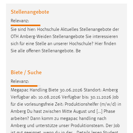
1 Jahr
Stellenangebote
Relevanz:
Performance
Sie sind hier: Hochschule Aktuelles Stellenangebote der
Name:
OTH Amberg-Weiden Stellenangebote Sie interessieren
staticfilecache
sich für eine Stelle an unserer Hochschule? Hier finden
Sie alle offenen Stellenangebote. Be
Zweck:
Für performante Seitenauslieferung wird in diesem Cookie
gespeichert, ob man eingeloggt ist.
Biete / Suche
Sprachpräferenz
Relevanz:
Megapac Handling Biete 30.06.2026 Standort: Amberg
Name:
Verfügbar ab: 10.08.2026 Verfügbar bis: 30.11.2026
Job
site-language-preference
für die vorlesungsfreie Zeit: Produktionshelfer (m/w/d) in
Zweck:
Amberg Du hast zwischen Mitte August und [...] Phase
Das Cookie speichert die gewählte Sprache der Website.
arbeiten? Dann komm zu megapac handling nach
Amberg und unterstütze unser Produktionsteam. Der
Job
Cookie Laufzeit: