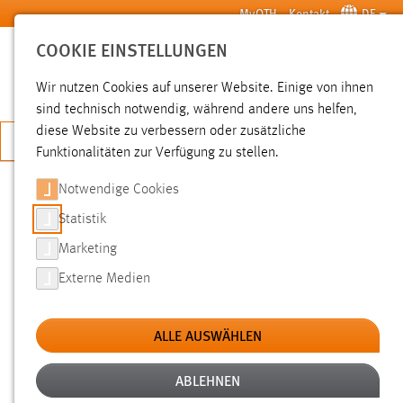
Zum Hauptinhalt springen
MyOTH
Kontakt
DE
COOKIE EINSTELLUNGEN
SUCHE
Wir nutzen Cookies auf unserer Website. Einige von ihnen
sind technisch notwendig, während andere uns helfen,
diese Website zu verbessern oder zusätzliche
JETZT BEWERBEN
Funktionalitäten zur Verfügung zu stellen.
Notwendige Cookies
SUCHE
Statistik
Marketing
FILTER
Externe Medien
Typ
ALLE AUSWÄHLEN
Erstellungsdatum
ABLEHNEN