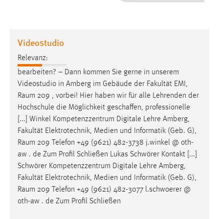
1 Jahr
Performance
Videostudio
Name:
Relevanz:
staticfilecache
bearbeiten? – Dann kommen Sie gerne in unserem
Videostudio in Amberg im Gebäude der Fakultät EMI,
Zweck:
Raum
209 , vorbei! Hier haben wir für alle Lehrenden der
Für performante Seitenauslieferung wird in diesem Cookie
gespeichert, ob man eingeloggt ist.
Hochschule die Möglichkeit geschaffen, professionelle
[...] Winkel Kompetenzzentrum Digitale Lehre Amberg,
Fakultät Elektrotechnik, Medien und Informatik (Geb. G),
Sprachpräferenz
Raum
209 Telefon +49 (9621) 482-3738 j.winkel @ oth-
Name:
aw . de Zum Profil Schließen Lukas Schwörer Kontakt [...]
site-language-preference
Schwörer Kompetenzzentrum Digitale Lehre Amberg,
Fakultät Elektrotechnik, Medien und Informatik (Geb. G),
Zweck:
Raum
209 Telefon +49 (9621) 482-3077 l.schwoerer @
Das Cookie speichert die gewählte Sprache der Website.
oth-aw . de Zum Profil Schließen
Cookie Laufzeit: