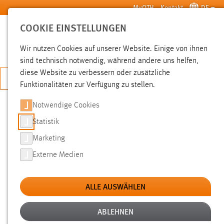
Zum Hauptinhalt springen
MyOTH
Kontakt
DE
COOKIE EINSTELLUNGEN
SUCHE
Wir nutzen Cookies auf unserer Website. Einige von ihnen
sind technisch notwendig, während andere uns helfen,
diese Website zu verbessern oder zusätzliche
JETZT BEWERBEN
Funktionalitäten zur Verfügung zu stellen.
Notwendige Cookies
SUCHE
Statistik
Marketing
FILTER
Externe Medien
Typ
ALLE AUSWÄHLEN
Erstellungsdatum
ABLEHNEN