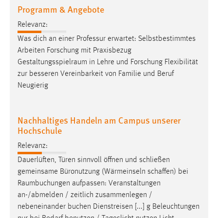
EXTERNE MEDIEN
Programm & Angebote
Um Inhalte von Videoplattformen und Social Media
Relevanz:
Plattformen anzeigen zu können, werden von diesen
Was dich an einer Professur erwartet: Selbstbestimmtes
externen Medien Cookies gesetzt.
Arbeiten Forschung mit Praxisbezug
Gestaltungsspielraum
in Lehre und Forschung Flexibilität
YouTube
zur besseren Vereinbarkeit von Familie und Beruf
Neugierig
Vimeo
Nachhaltiges Handeln am Campus unserer
Hochschule
Relevanz:
Dauerlüften, Türen sinnvoll öffnen und schließen
gemeinsame Büronutzung (Wärmeinseln schaffen) bei
Raumbuchungen
aufpassen: Veranstaltungen
an-/abmelden / zeitlich zusammenlegen /
nebeneinander buchen Dienstreisen [...] g Beleuchtungen