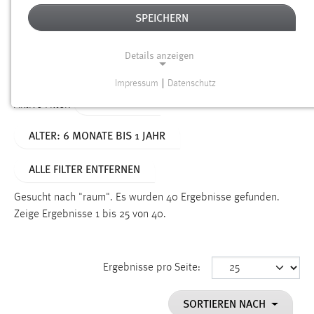
SPEICHERN
Alter
Details anzeigen
SUCHEN
Impressum
|
Datenschutz
NOTWENDIGE COOKIES
TYP: SEITEN
Aktive Filter:
Notwendige Cookies ermöglichen grundlegende
ALTER: 6 MONATE BIS 1 JAHR
Funktionen und sind für die einwandfreie Funktion der
Website erforderlich.
ALLE FILTER ENTFERNEN
Einverständnis
Gesucht nach "raum".
Es wurden 40 Ergebnisse gefunden.
Name:
Zeige Ergebnisse 1 bis 25 von 40.
cookie_consent
Zweck:
Ergebnisse pro Seite:
Dieser Cookie speichert die ausgewählten Einverständnis-
Optionen des Benutzers
SORTIEREN NACH
Cookie Laufzeit: