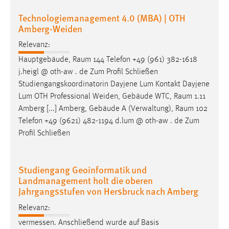
30 Tage
Technologiemanagement 4.0 (MBA) | OTH
Amberg-Weiden
Chat
Relevanz:
Name:
Hauptgebäude,
Raum
144 Telefon +49 (961) 382-1618
MibewSessionID, MIBEW_UserID, mibew_locale, mibew-
j.heigl @ oth-aw . de Zum Profil Schließen
chat-frame-style-5e9dbeb1811c0446
Studiengangskoordinatorin Dayjene Lum Kontakt Dayjene
Zweck:
Lum OTH Professional Weiden, Gebäude WTC,
Raum
1.11
Wird benötigt um die Chatfunktion nutzen zu können.
Amberg [...] Amberg, Gebäude A (Verwaltung),
Raum
102
Telefon +49 (9621) 482-1194 d.lum @ oth-aw . de Zum
Cookie Laufzeit:
Profil Schließen
MibewSessionID, mibew-chat-frame-style-
5e9dbeb1811c0446 = Sitzungslaufzeit, mibew_locale = 3
Jahre, MIBEW_UserID = 1 Jahr
Studiengang Geoinformatik und
Landmanagement holt die oberen
Login
Jahrgangsstufen von Hersbruck nach Amberg
Name:
Relevanz:
fe_user, be_user, be_lastLoginProvider
vermessen. Anschließend wurde auf Basis