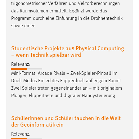
trigonometrischer Verfahren und Vektorberechnungen
Zweck:
das
Raumvolumen
ermittelt. Ergänzt wurde das
Dieser Cookie ist notwendig um sich an der Website
Programm durch eine Einführung in die Drohnentechnik
einloggen zu können.
sowie einen
Cookie Laufzeit:
24 Stunden
Studentische Projekte aus Physical Computing
– wenn Technik spielbar wird
STATISTIK
Relevanz:
Statistik Cookies erfassen Informationen anonym.
Mini-Format. Arcade Rivals – Zwei-Spieler-Pinball im
Diese Informationen helfen uns zu verstehen, wie
Duell-Modus Ein echtes Flipperduell auf engem
Raum
!
unsere Besucher unsere Website nutzen.
Zwei Spieler treten gegeneinander an – mit originalem
Plunger, Flippertaste und digitaler Handysteuerung
Matomo
Name:
Schülerinnen und Schüler tauchen in die Welt
_pk_ref, _pk_cvar, _pk_id, _pk_ses
der Geoinformatik ein
Zweck:
Relevanz:
Zugriffsstatistik