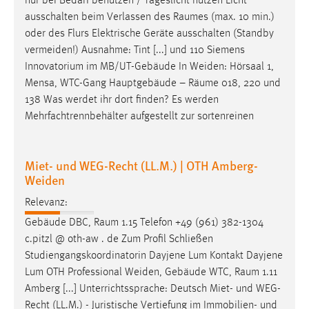
nur bei Bedarf benutzen / Tageslicht nutzen Licht
ausschalten beim Verlassen des
Raumes
(max. 10 min.)
oder des Flurs Elektrische Geräte ausschalten (Standby
vermeiden!) Ausnahme: Tint [...] und 110 Siemens
Innovatorium im MB/UT-Gebäude In Weiden: Hörsaal 1,
Mensa, WTC-Gang Hauptgebäude –
Räume
018, 220 und
138 Was werdet ihr dort finden? Es werden
Mehrfachtrennbehälter aufgestellt zur sortenreinen
Miet- und WEG-Recht (LL.M.) | OTH Amberg-
Weiden
Relevanz:
Gebäude DBC,
Raum
1.15 Telefon +49 (961) 382-1304
c.pitzl @ oth-aw . de Zum Profil Schließen
Studiengangskoordinatorin Dayjene Lum Kontakt Dayjene
Lum OTH Professional Weiden, Gebäude WTC,
Raum
1.11
Amberg [...] Unterrichtssprache: Deutsch Miet- und WEG-
Recht (LL.M.) - Juristische Vertiefung im Immobilien- und