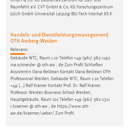
GmbH & Co. KG Deutsches Zentrum für Luft- und
Raumfahrt
e.V. CVT GmbH & Co. KG Forschungszentrum
Jülich GmbH Universität Leipzig IBU-Tech Interkat KS K
Handels- und Dienstleistungsmanagement|
OTH Amberg-Weiden
Relevanz:
Gebäude WTC,
Raum
1.10 Telefon +49 (961) 382-1192
ma.schneider @ oth-aw . de Zum Profil Schließen
Assistentin Oana Beldean Kontakt Oana Beldean OTH
Professional Weiden, Gebäude WTC,
Raum
1.10 Telefon
+49 [...] Ralf Krämer Kontakt Prof. Dr. Ralf Krämer
Professor Weiden Business School Weiden,
Hauptgebäude,
Raum
101 Telefon +49 (961) 382-1311
r.kraemer @ oth-aw . de https://www.oth-
aw.de/kraemer/ueber/ Zum Profil