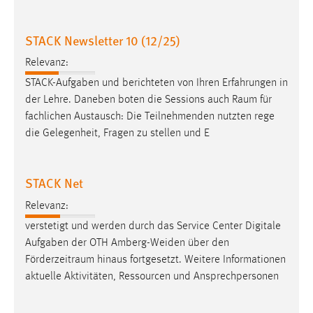
Conversion-Tracking
STACK Newsletter 10 (12/25)
Cookie Laufzeit:
3 Monate
Relevanz:
STACK-Aufgaben und berichteten von Ihren Erfahrungen in
Facebook Pixel
der Lehre. Daneben boten die Sessions auch
Raum
für
fachlichen Austausch: Die Teilnehmenden nutzten rege
Name:
die Gelegenheit, Fragen zu stellen und E
_fbp
Anbieter:
STACK Net
Facebook
Relevanz:
Zweck:
Conversion-Tracking
verstetigt und werden durch das Service Center Digitale
Aufgaben der OTH Amberg-Weiden über den
Cookie Laufzeit:
Förderzeitraum
hinaus fortgesetzt. Weitere Informationen
3 Monate
aktuelle Aktivitäten, Ressourcen und Ansprechpersonen