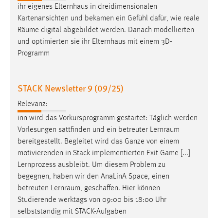
ihr eigenes Elternhaus in dreidimensionalen
Cookie Laufzeit:
Kartenansichten und bekamen ein Gefühl dafür, wie reale
Max. 13 Monate
Räume
digital abgebildet werden. Danach modellierten
und optimierten sie ihr Elternhaus mit einem 3D-
Programm
MARKETING
Marketing Cookies werden von Drittanbietern
STACK Newsletter 9 (09/25)
verwendet, um personalisierte Werbung anzuzeigen.
Relevanz:
Sie tun dies, indem sie Besucher über Websites
hinweg verfolgen.
inn wird das Vorkursprogramm gestartet: Täglich werden
Vorlesungen sattfinden und ein betreuter
Lernraum
Google Ads
bereitgestellt. Begleitet wird das Ganze von einem
motivierenden in Stack implementierten Exit Game [...]
Name:
Lernprozess ausbleibt. Um diesem Problem zu
_gcl_au
begegnen, haben wir den AnaLinA Space, einen
betreuten
Lernraum
, geschaffen. Hier können
Anbieter:
Google Ireland Limited
Studierende werktags von 09:00 bis 18:00 Uhr
selbstständig mit STACK-Aufgaben
Zweck: