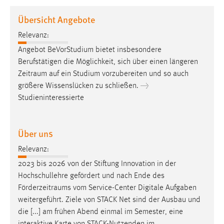
1 Jahr
Übersicht Angebote
Relevanz:
Performance
Angebot BeVorStudium bietet insbesondere
Name:
Berufstätigen die Möglichkeit, sich über einen längeren
staticfilecache
Zeitraum
auf ein Studium vorzubereiten und so auch
größere Wissenslücken zu schließen. →
Zweck:
Studieninteressierte
Für performante Seitenauslieferung wird in diesem Cookie
gespeichert, ob man eingeloggt ist.
Über uns
Sprachpräferenz
Relevanz:
Name:
2023 bis 2026 von der Stiftung Innovation in der
site-language-preference
Hochschullehre gefördert und nach Ende des
Zweck:
Förderzeitraums
vom Service-Center Digitale Aufgaben
Das Cookie speichert die gewählte Sprache der Website.
weitergeführt. Ziele von STACK Net sind der Ausbau und
die [...] am frühen Abend einmal im Semester, eine
Cookie Laufzeit: