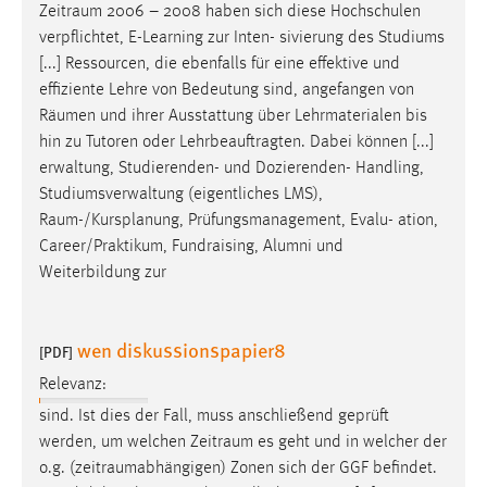
Zeitraum
2006 – 2008 haben sich diese Hochschulen
verpflichtet, E-Learning zur Inten- sivierung des Studiums
[...] Ressourcen, die ebenfalls für eine effektive und
effiziente Lehre von Bedeutung sind, angefangen von
Räumen
und ihrer Ausstattung über Lehrmaterialen bis
hin zu Tutoren oder Lehrbeauftragten. Dabei können [...]
erwaltung, Studierenden- und Dozierenden- Handling,
Studiumsverwaltung (eigentliches LMS),
Raum-/Kursplanung
, Prüfungsmanagement, Evalu- ation,
Career/Praktikum, Fundraising, Alumni und
Weiterbildung zur
wen diskussionspapier8
[PDF]
Relevanz:
sind. Ist dies der Fall, muss anschließend geprüft
werden, um welchen
Zeitraum
es geht und in welcher der
o.g. (
zeitraumabhängigen
) Zonen sich der GGF befindet.