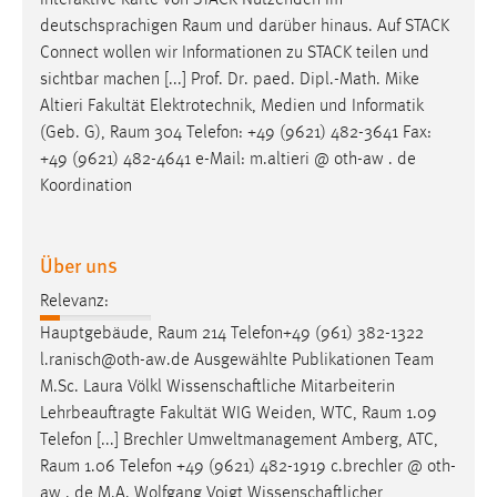
interaktive Karte von STACK-Nutzenden im
30 Tage
deutschsprachigen
Raum
und darüber hinaus. Auf STACK
Connect wollen wir Informationen zu STACK teilen und
Chat
sichtbar machen [...] Prof. Dr. paed. Dipl.-Math. Mike
Altieri Fakultät Elektrotechnik, Medien und Informatik
Name:
(Geb. G),
Raum
304 Telefon: +49 (9621) 482-3641 Fax:
MibewSessionID, MIBEW_UserID, mibew_locale, mibew-
+49 (9621) 482-4641 e-Mail: m.altieri @ oth-aw . de
chat-frame-style-5e9dbeb1811c0446
Koordination
Zweck:
Wird benötigt um die Chatfunktion nutzen zu können.
Über uns
Cookie Laufzeit:
MibewSessionID, mibew-chat-frame-style-
Relevanz:
5e9dbeb1811c0446 = Sitzungslaufzeit, mibew_locale = 3
Hauptgebäude,
Raum
214 Telefon+49 (961) 382-1322
Jahre, MIBEW_UserID = 1 Jahr
l.ranisch@oth-aw.de Ausgewählte Publikationen Team
M.Sc. Laura Völkl Wissenschaftliche Mitarbeiterin
Login
Lehrbeauftragte Fakultät WIG Weiden, WTC,
Raum
1.09
Telefon [...] Brechler Umweltmanagement Amberg, ATC,
Name:
Raum
1.06 Telefon +49 (9621) 482-1919 c.brechler @ oth-
fe_user, be_user, be_lastLoginProvider
aw . de M.A. Wolfgang Voigt Wissenschaftlicher