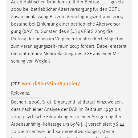
Aus didaktischen Gründen stellt der Beitrag [...] - gesetz
2008 bei betrieblicher Altersversorgung für den GGF 1
Zusammenfassung Bis zum
Veranlagungszeitraum
2004
bestand bei Einführung einer betriebliche Altersversor-
gung (bAV) zu Gunsten des s [...] 4a EStG 2005 die
Prüfung der neuen im Vergleich zur alten Rechtslage bis
zum Veranlagungszeit-
raum
2019 fordert. Dabei entsteht
die eintretende Mehrbelastung des GGF aus einer Mi-
schung von Wegfall
wen diskussionspapier7
[PDF]
Relevanz:
Bechert, 2006, S. 9). Ergänzend ist darauf hinzuweisen,
dass nach einer Analyse der DAK im
Zeitraum
1997 bis
2004 psychische Erkrankungen zu einer Steigerung der
Arbeitsunfähig- keitstage um 69% [...] verschleiert 36 44
20 Die Incentive- und Karriereentwicklungssysteme