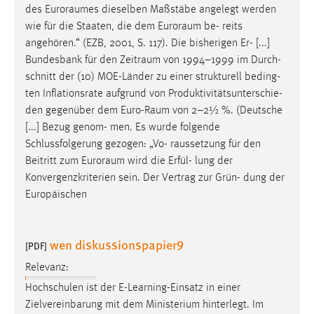
des
Euroraumes
dieselben Maßstäbe angelegt werden
wie für die Staaten, die dem
Euroraum
be- reits
angehören.“ (EZB, 2001, S. 117). Die bisherigen Er- [...]
Bundesbank für den
Zeitraum
von 1994–1999 im Durch-
schnitt der (10) MOE-Länder zu einer strukturell beding-
ten Inflationsrate aufgrund von Produktivitätsunterschie-
den gegenüber dem
Euro-Raum
von 2–2½ %. (Deutsche
[...] Bezug genom- men. Es wurde folgende
Schlussfolgerung gezogen: „Vo- raussetzung für den
Beitritt zum
Euroraum
wird die Erfül- lung der
Konvergenzkriterien sein. Der Vertrag zur Grün- dung der
Europäischen
wen diskussionspapier9
[PDF]
Relevanz:
Hochschulen ist der E-Learning-Einsatz in einer
Zielvereinbarung mit dem Ministerium hinterlegt. Im