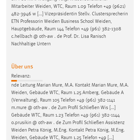
Zweck:
Mitarbeiter Weiden, WTC,
Raum
1.09 Telefon +49 (9621)
Dieser Cookie ist notwendig um sich an der Website
482-3946 w [...] Vizepräsidentin Stellv. Clustersprecherin
einloggen zu können.
ETN Professorin Weiden Business School Weiden,
Hauptgebäude,
Raum
144 Telefon +49 (961) 382-1308
Cookie Laufzeit:
c.hellbach @ oth-aw . de Prof. Dr. Lisa Ranisch
24 Stunden
Nachhaltige Untern
STATISTIK
Über uns
Statistik Cookies erfassen Informationen anonym.
Relevanz:
Diese Informationen helfen uns zu verstehen, wie
nde Leitung Marian Mure, M.A. Kontakt Marian Mure, M.A.
unsere Besucher unsere Website nutzen.
Weiden, Gebäude WTC,
Raum
1.25 Amberg, Gebäude A
(Verwaltung),
Raum
105 Telefon +49 (961) 382-1141
Matomo
m.mure @ oth-aw . de Zum Profil Schließen Wis [...]
Name:
Gebäude WTC,
Raum
1.23 Telefon +49 (961) 382-1144
_pk_ref, _pk_cvar, _pk_id, _pk_ses
o.prusikin @ oth-aw . de Zum Profil Schließen Assistenz
Weiden Petra König, M.Eng. Kontakt Petra König, M.Eng.
Zweck:
Weiden, Gebäude WTC,
Raum
1.25 Telefon +49 [...]
Zugriffsstatistik