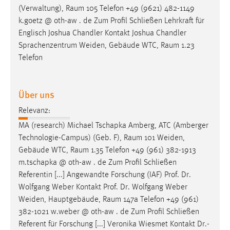
(Verwaltung),
Raum
105 Telefon +49 (9621) 482-1149
Cookie Laufzeit:
k.goetz @ oth-aw . de Zum Profil Schließen Lehrkraft für
Max. 13 Monate
Englisch Joshua Chandler Kontakt Joshua Chandler
Sprachenzentrum Weiden, Gebäude WTC,
Raum
1.23
Telefon
MARKETING
Marketing Cookies werden von Drittanbietern
Über uns
verwendet, um personalisierte Werbung anzuzeigen.
Relevanz:
Sie tun dies, indem sie Besucher über Websites
hinweg verfolgen.
MA (research) Michael Tschapka Amberg, ATC (Amberger
Technologie-Campus) (Geb. F),
Raum
101 Weiden,
Google Ads
Gebäude WTC,
Raum
1.35 Telefon +49 (961) 382-1913
m.tschapka @ oth-aw . de Zum Profil Schließen
Name:
Referentin [...] Angewandte Forschung (IAF) Prof. Dr.
_gcl_au
Wolfgang Weber Kontakt Prof. Dr. Wolfgang Weber
Anbieter:
Weiden, Hauptgebäude,
Raum
147a Telefon +49 (961)
Google Ireland Limited
382-1021 w.weber @ oth-aw . de Zum Profil Schließen
Referent für Forschung [...] Veronika Wiesmet Kontakt Dr.-
Zweck: