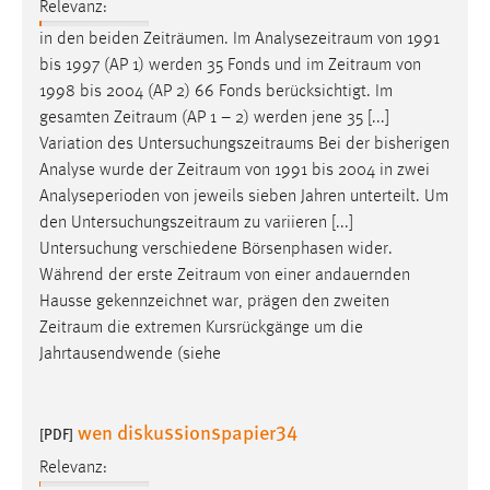
Relevanz:
in den beiden Zeiträumen. Im
Analysezeitraum
von 1991
bis 1997 (AP 1) werden 35 Fonds und im
Zeitraum
von
1998 bis 2004 (AP 2) 66 Fonds berücksichtigt. Im
gesamten
Zeitraum
(AP 1 – 2) werden jene 35 [...]
Variation des
Untersuchungszeitraums
Bei der bisherigen
Analyse wurde der
Zeitraum
von 1991 bis 2004 in zwei
Analyseperioden von jeweils sieben Jahren unterteilt. Um
den
Untersuchungszeitraum
zu variieren [...]
Untersuchung verschiedene Börsenphasen wider.
Während der erste
Zeitraum
von einer andauernden
Hausse gekennzeichnet war, prägen den zweiten
Zeitraum
die extremen Kursrückgänge um die
Jahrtausendwende (siehe
wen diskussionspapier34
[PDF]
Relevanz: