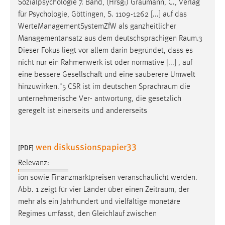
Sozialpsychologie 7. Band, (Hrsg:)
Graumann
, C., Verlag
für Psychologie, Göttingen, S. 1109-1262 [...] auf das
WerteManagementSystemZfW als ganzheitlicher
Managementansatz aus dem deutschsprachigen
Raum.3
Dieser Fokus liegt vor allem darin begründet, dass es
nicht nur ein Rahmenwerk ist oder normative [...] , auf
eine bessere Gesellschaft und eine sauberere Umwelt
hinzuwirken."5 CSR ist im deutschen
Sprachraum
die
unternehmerische Ver- antwortung, die gesetzlich
geregelt ist einerseits und andererseits
wen diskussionspapier33
[PDF]
Relevanz:
ion sowie Finanzmarktpreisen veranschaulicht werden.
Abb. 1 zeigt für vier Länder über einen
Zeitraum
, der
mehr als ein Jahrhundert und vielfältige monetäre
Regimes umfasst, den Gleichlauf zwischen