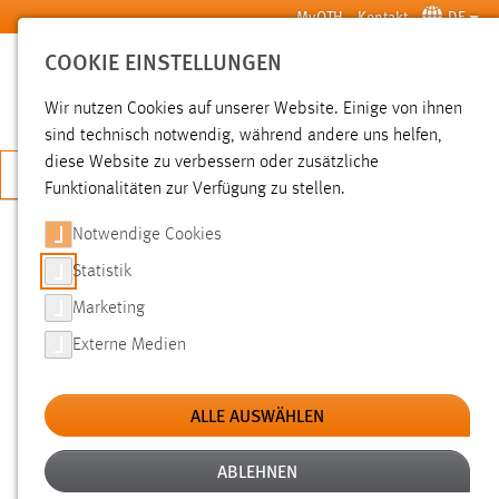
Zum Hauptinhalt springen
MyOTH
Kontakt
DE
COOKIE EINSTELLUNGEN
SUCHE
Wir nutzen Cookies auf unserer Website. Einige von ihnen
sind technisch notwendig, während andere uns helfen,
diese Website zu verbessern oder zusätzliche
JETZT BEWERBEN
Funktionalitäten zur Verfügung zu stellen.
Notwendige Cookies
SUCHE
Statistik
Marketing
FILTER
Externe Medien
Typ
ALLE AUSWÄHLEN
Erstellungsdatum
ABLEHNEN