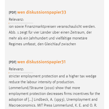
wen diskussionspapier33
[PDF]
Relevanz:
ion sowie Finanzmarktpreisen veranschaulicht werden.
Abb. 1 zeigt für vier Länder über einen
Zeitraum
, der
mehr als ein Jahrhundert und vielfältige monetäre
Regimes umfasst, den Gleichlauf zwischen
wen diskussionspapier31
[PDF]
Relevanz:
stricter employment protection and a higher tax wedge
reduce the labour intensity of production.
Lommerlund/Straume
(2010) show that more
employment protection decreases firms incentives for the
adoption of [...] Lindbeck, A. (1993), Unemployment and
Macroeconomics. MIT Press Lommerlund, K. E. and O. R.