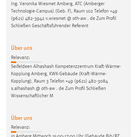
Ing. Veronika Wiesmet Amberg, ATC (Amberger
Conversion-Tracking
Technologie-Campus) (Geb. F),
Raum
102 Telefon +49
Cookie Laufzeit:
(9621) 482-3942 v.wiesmet @ oth-aw . de Zum Profil
3 Monate
Schließen Geschäftsführender Referent
Facebook Pixel
Über uns
Name:
Relevanz:
_fbp
Seifeldeen Alhashash Kompetenzzentrum Kraft-Wärme-
Anbieter:
Kopplung Amberg, KWK-Gebäude (Kraft-Wärme-
Facebook
Kopplung),
Raum
3 Telefon +49 (9621) 482-3084
s.alhashash @ oth-aw . de Zum Profil Schließen
Zweck:
Wissenschaftlicher M
Conversion-Tracking
Cookie Laufzeit:
3 Monate
Über uns
Relevanz:
in Amberg Mittwoch 15:00-17:00 Uhr (Gebäude Bib/RZ