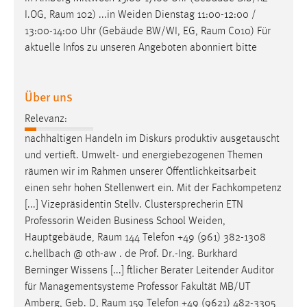
EXTERNE MEDIEN
I.OG,
Raum
102) ...in Weiden Dienstag 11:00-12:00 /
Um Inhalte von Videoplattformen und Social Media
13:00-14:00 Uhr (Gebäude BW/WI, EG,
Raum
C010) Für
Plattformen anzeigen zu können, werden von diesen
aktuelle Infos zu unseren Angeboten abonniert bitte
externen Medien Cookies gesetzt.
YouTube
Über uns
Relevanz:
Vimeo
nachhaltigen Handeln im Diskurs produktiv ausgetauscht
und vertieft. Umwelt- und energiebezogenen Themen
räumen
wir im Rahmen unserer Öffentlichkeitsarbeit
einen sehr hohen Stellenwert ein. Mit der Fachkompetenz
[...] Vizepräsidentin Stellv. Clustersprecherin ETN
Professorin Weiden Business School Weiden,
Hauptgebäude,
Raum
144 Telefon +49 (961) 382-1308
c.hellbach @ oth-aw . de Prof. Dr.-Ing. Burkhard
Berninger Wissens [...] ftlicher Berater Leitender Auditor
für Managementsysteme Professor Fakultät MB/UT
Amberg, Geb. D,
Raum
159 Telefon +49 (9621) 482-3305