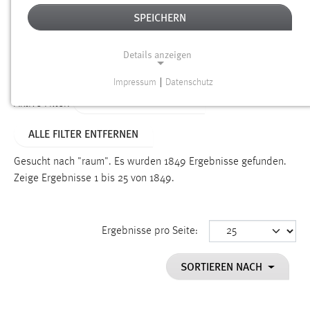
SPEICHERN
Alter
Details anzeigen
SUCHEN
Impressum
|
Datenschutz
NOTWENDIGE COOKIES
ALTER: ÜBER EIN JAHR
Aktive Filter:
Notwendige Cookies ermöglichen grundlegende
ALLE FILTER ENTFERNEN
Funktionen und sind für die einwandfreie Funktion der
Website erforderlich.
Gesucht nach "raum".
Es wurden 1849 Ergebnisse gefunden.
Zeige Ergebnisse 1 bis 25 von 1849.
Einverständnis
Name:
cookie_consent
Ergebnisse pro Seite:
Zweck:
SORTIEREN NACH
Dieser Cookie speichert die ausgewählten Einverständnis-
Optionen des Benutzers
Cookie Laufzeit: