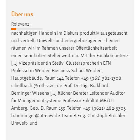
EXTERNE MEDIEN
Um Inhalte von Videoplattformen und Social Media
Über uns
Plattformen anzeigen zu können, werden von diesen
Relevanz:
externen Medien Cookies gesetzt.
nachhaltigen Handeln im Diskurs produktiv ausgetauscht
und vertieft. Umwelt- und energiebezogenen Themen
YouTube
räumen
wir im Rahmen unserer Öffentlichkeitsarbeit
einen sehr hohen Stellenwert ein. Mit der Fachkompetenz
Vimeo
[...] Vizepräsidentin Stellv. Clustersprecherin ETN
Professorin Weiden Business School Weiden,
Hauptgebäude,
Raum
144 Telefon +49 (961) 382-1308
c.hellbach @ oth-aw . de Prof. Dr.-Ing. Burkhard
Berninger Wissens [...] ftlicher Berater Leitender Auditor
für Managementsysteme Professor Fakultät MB/UT
Amberg, Geb. D,
Raum
159 Telefon +49 (9621) 482-3305
b.berninger@oth-aw.de Team B.Eng. Christoph Brechler
Umwelt- und