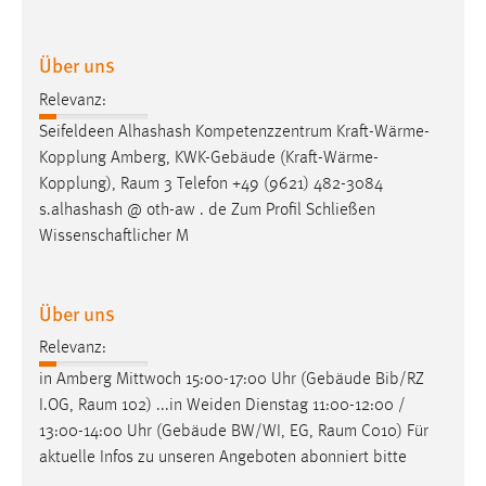
Conversion-Tracking
Über uns
Cookie Laufzeit:
3 Monate
Relevanz:
Seifeldeen Alhashash Kompetenzzentrum Kraft-Wärme-
Facebook Pixel
Kopplung Amberg, KWK-Gebäude (Kraft-Wärme-
Kopplung),
Raum
3 Telefon +49 (9621) 482-3084
Name:
s.alhashash @ oth-aw . de Zum Profil Schließen
_fbp
Wissenschaftlicher M
Anbieter:
Facebook
Über uns
Zweck:
Conversion-Tracking
Relevanz:
in Amberg Mittwoch 15:00-17:00 Uhr (Gebäude Bib/RZ
Cookie Laufzeit:
I.OG,
Raum
102) ...in Weiden Dienstag 11:00-12:00 /
3 Monate
13:00-14:00 Uhr (Gebäude BW/WI, EG,
Raum
C010) Für
aktuelle Infos zu unseren Angeboten abonniert bitte