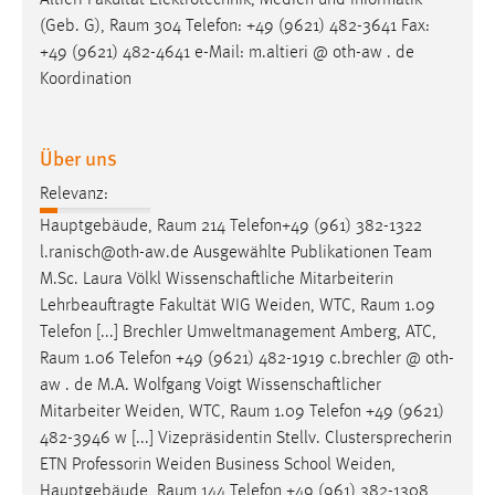
Altieri Fakultät Elektrotechnik, Medien und Informatik
30 Tage
(Geb. G),
Raum
304 Telefon: +49 (9621) 482-3641 Fax:
+49 (9621) 482-4641 e-Mail: m.altieri @ oth-aw . de
Chat
Koordination
Name:
MibewSessionID, MIBEW_UserID, mibew_locale, mibew-
Über uns
chat-frame-style-5e9dbeb1811c0446
Relevanz:
Zweck:
Hauptgebäude,
Raum
214 Telefon+49 (961) 382-1322
Wird benötigt um die Chatfunktion nutzen zu können.
l.ranisch@oth-aw.de Ausgewählte Publikationen Team
Cookie Laufzeit:
M.Sc. Laura Völkl Wissenschaftliche Mitarbeiterin
MibewSessionID, mibew-chat-frame-style-
Lehrbeauftragte Fakultät WIG Weiden, WTC,
Raum
1.09
5e9dbeb1811c0446 = Sitzungslaufzeit, mibew_locale = 3
Telefon [...] Brechler Umweltmanagement Amberg, ATC,
Jahre, MIBEW_UserID = 1 Jahr
Raum
1.06 Telefon +49 (9621) 482-1919 c.brechler @ oth-
aw . de M.A. Wolfgang Voigt Wissenschaftlicher
Login
Mitarbeiter Weiden, WTC,
Raum
1.09 Telefon +49 (9621)
482-3946 w [...] Vizepräsidentin Stellv. Clustersprecherin
Name:
ETN Professorin Weiden Business School Weiden,
fe_user, be_user, be_lastLoginProvider
Hauptgebäude,
Raum
144 Telefon +49 (961) 382-1308