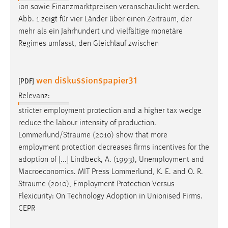
ion sowie Finanzmarktpreisen veranschaulicht werden.
Abb. 1 zeigt für vier Länder über einen
Zeitraum
, der
mehr als ein Jahrhundert und vielfältige monetäre
Regimes umfasst, den Gleichlauf zwischen
wen diskussionspapier31
[PDF]
Relevanz:
stricter employment protection and a higher tax wedge
reduce the labour intensity of production.
Lommerlund/Straume
(2010) show that more
employment protection decreases firms incentives for the
adoption of [...] Lindbeck, A. (1993), Unemployment and
Macroeconomics. MIT Press Lommerlund, K. E. and O. R.
Straume
(2010), Employment Protection Versus
Flexicurity: On Technology Adoption in Unionised Firms.
CEPR