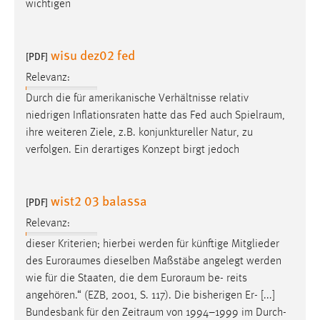
wichtigen
wisu dez02 fed
[PDF]
Relevanz:
Durch die für amerikanische Verhältnisse relativ
niedrigen Inflationsraten hatte das Fed auch
Spielraum
,
ihre weiteren Ziele, z.B. konjunktureller Natur, zu
verfolgen. Ein derartiges Konzept birgt jedoch
wist2 03 balassa
[PDF]
Relevanz:
dieser Kriterien; hierbei werden für künftige Mitglieder
des
Euroraumes
dieselben Maßstäbe angelegt werden
wie für die Staaten, die dem
Euroraum
be- reits
angehören.“ (EZB, 2001, S. 117). Die bisherigen Er- [...]
Bundesbank für den
Zeitraum
von 1994–1999 im Durch-