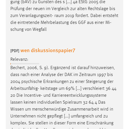
gung (bAV) zu Gunsten des s [...] 4a EStG 2005 die
Prüfung der neuen im Vergleich zur alten Rechtslage bis
zum Veranlagungszeit-
raum
2019 fordert. Dabei entsteht
die eintretende Mehrbelastung des GGF aus einer Mi-
schung von Wegfall
wen diskussionspapier7
[PDF]
Relevanz:
Bechert, 2006, S. 9). Ergänzend ist darauf hinzuweisen,
dass nach einer Analyse der DAK im
Zeitraum
1997 bis
2004 psychische Erkrankungen zu einer Steigerung der
Arbeitsunfähig- keitstage um 69% [...] verschleiert 36 44
20 Die Incentive- und Karriereentwicklungssysteme
lassen keinen individuellen
Spielraum
32 64 4 Das
Wissen um menschenwürdige Zusammenarbeit wird in
Unternehmen nicht gepflegt [...] umfangreich und zu
komplex. Sie stellen in dieser Form eine Einschränkung