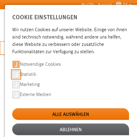
Zum Hauptinhalt springen
MyOTH
Kontakt
DE
COOKIE EINSTELLUNGEN
SUCHE
Wir nutzen Cookies auf unserer Website. Einige von ihnen
sind technisch notwendig, während andere uns helfen,
diese Website zu verbessern oder zusätzliche
JETZT BEWERBEN
Funktionalitäten zur Verfügung zu stellen.
Notwendige Cookies
SUCHE
Statistik
Marketing
FILTER
Externe Medien
Typ
ALLE AUSWÄHLEN
Erstellungsdatum
ABLEHNEN