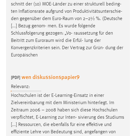
schnitt der (10) MOE-Länder zu einer strukturell beding-
ten Inflationsrate aufgrund von Produktivitätsunterschie-
den gegenüber dem
Euro-Raum
von 2–2½ %. (Deutsche
[...] Bezug genom- men. Es wurde folgende
Schlussfolgerung gezogen: „Vo- raussetzung für den
Beitritt zum
Euroraum
wird die Erfül- lung der
Konvergenzkriterien sein. Der Vertrag zur Grün- dung der
Europäischen
wen diskussionspapier9
[PDF]
Relevanz:
Hochschulen ist der E-Learning-Einsatz in einer
Zielvereinbarung mit dem Ministerium hinterlegt. Im
Zeitraum
2006 – 2008 haben sich diese Hochschulen
verpflichtet, E-Learning zur Inten- sivierung des Studiums
[...] Ressourcen, die ebenfalls für eine effektive und
effiziente Lehre von Bedeutung sind, angefangen von