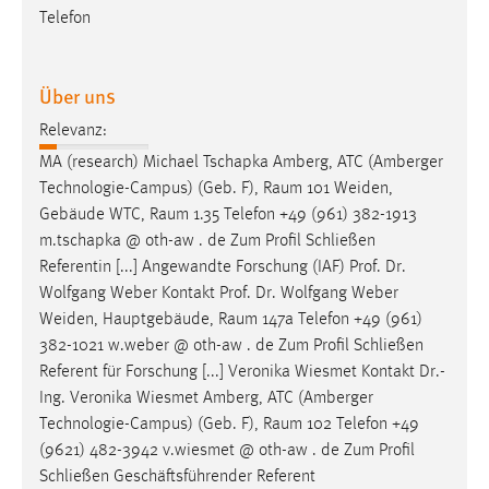
Telefon
Cookie Laufzeit:
Max. 13 Monate
Über uns
Relevanz:
MARKETING
MA (research) Michael Tschapka Amberg, ATC (Amberger
Marketing Cookies werden von Drittanbietern
Technologie-Campus) (Geb. F),
Raum
101 Weiden,
verwendet, um personalisierte Werbung anzuzeigen.
Gebäude WTC,
Raum
1.35 Telefon +49 (961) 382-1913
Sie tun dies, indem sie Besucher über Websites
m.tschapka @ oth-aw . de Zum Profil Schließen
hinweg verfolgen.
Referentin [...] Angewandte Forschung (IAF) Prof. Dr.
Wolfgang Weber Kontakt Prof. Dr. Wolfgang Weber
Google Ads
Weiden, Hauptgebäude,
Raum
147a Telefon +49 (961)
382-1021 w.weber @ oth-aw . de Zum Profil Schließen
Name:
Referent für Forschung [...] Veronika Wiesmet Kontakt Dr.-
_gcl_au
Ing. Veronika Wiesmet Amberg, ATC (Amberger
Anbieter:
Technologie-Campus) (Geb. F),
Raum
102 Telefon +49
Google Ireland Limited
(9621) 482-3942 v.wiesmet @ oth-aw . de Zum Profil
Schließen Geschäftsführender Referent
Zweck: