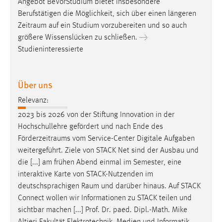
Angebot BeVorStudium bietet insbesondere
1 Jahr
Berufstätigen die Möglichkeit, sich über einen längeren
Zeitraum
auf ein Studium vorzubereiten und so auch
Performance
größere Wissenslücken zu schließen. →
Studieninteressierte
Name:
staticfilecache
Über uns
Zweck:
Für performante Seitenauslieferung wird in diesem Cookie
Relevanz:
gespeichert, ob man eingeloggt ist.
2023 bis 2026 von der Stiftung Innovation in der
Hochschullehre gefördert und nach Ende des
Sprachpräferenz
Förderzeitraums
vom Service-Center Digitale Aufgaben
weitergeführt. Ziele von STACK Net sind der Ausbau und
Name:
die [...] am frühen Abend einmal im Semester, eine
site-language-preference
interaktive Karte von STACK-Nutzenden im
Zweck:
deutschsprachigen
Raum
und darüber hinaus. Auf STACK
Das Cookie speichert die gewählte Sprache der Website.
Connect wollen wir Informationen zu STACK teilen und
sichtbar machen [...] Prof. Dr. paed. Dipl.-Math. Mike
Cookie Laufzeit: