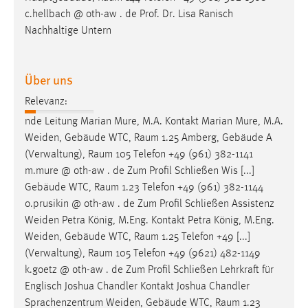
Zweck:
c.hellbach @ oth-aw . de Prof. Dr. Lisa Ranisch
Dieser Cookie ist notwendig um sich an der Website
Nachhaltige Untern
einloggen zu können.
Cookie Laufzeit:
Über uns
24 Stunden
Relevanz:
nde Leitung Marian Mure, M.A. Kontakt Marian Mure, M.A.
STATISTIK
Weiden, Gebäude WTC,
Raum
1.25 Amberg, Gebäude A
(Verwaltung),
Raum
105 Telefon +49 (961) 382-1141
Statistik Cookies erfassen Informationen anonym.
m.mure @ oth-aw . de Zum Profil Schließen Wis [...]
Diese Informationen helfen uns zu verstehen, wie
Gebäude WTC,
Raum
1.23 Telefon +49 (961) 382-1144
unsere Besucher unsere Website nutzen.
o.prusikin @ oth-aw . de Zum Profil Schließen Assistenz
Weiden Petra König, M.Eng. Kontakt Petra König, M.Eng.
Matomo
Weiden, Gebäude WTC,
Raum
1.25 Telefon +49 [...]
Name:
(Verwaltung),
Raum
105 Telefon +49 (9621) 482-1149
_pk_ref, _pk_cvar, _pk_id, _pk_ses
k.goetz @ oth-aw . de Zum Profil Schließen Lehrkraft für
Englisch Joshua Chandler Kontakt Joshua Chandler
Zweck:
Sprachenzentrum Weiden, Gebäude WTC,
Raum
1.23
Zugriffsstatistik