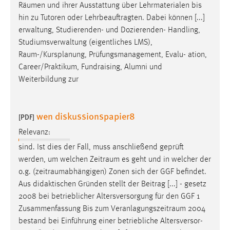
Räumen
und ihrer Ausstattung über Lehrmaterialen bis
hin zu Tutoren oder Lehrbeauftragten. Dabei können [...]
erwaltung, Studierenden- und Dozierenden- Handling,
Studiumsverwaltung (eigentliches LMS),
Raum-/Kursplanung
, Prüfungsmanagement, Evalu- ation,
Career/Praktikum, Fundraising, Alumni und
Weiterbildung zur
wen diskussionspapier8
[PDF]
Relevanz:
sind. Ist dies der Fall, muss anschließend geprüft
werden, um welchen
Zeitraum
es geht und in welcher der
o.g. (
zeitraumabhängigen
) Zonen sich der GGF befindet.
Aus didaktischen Gründen stellt der Beitrag [...] - gesetz
2008 bei betrieblicher Altersversorgung für den GGF 1
Zusammenfassung Bis zum
Veranlagungszeitraum
2004
bestand bei Einführung einer betriebliche Altersversor-