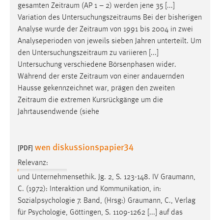
gesamten
Zeitraum
(AP 1 – 2) werden jene 35 [...]
Variation des
Untersuchungszeitraums
Bei der bisherigen
Analyse wurde der
Zeitraum
von 1991 bis 2004 in zwei
Analyseperioden von jeweils sieben Jahren unterteilt. Um
den
Untersuchungszeitraum
zu variieren [...]
Untersuchung verschiedene Börsenphasen wider.
Während der erste
Zeitraum
von einer andauernden
Hausse gekennzeichnet war, prägen den zweiten
Zeitraum
die extremen Kursrückgänge um die
Jahrtausendwende (siehe
wen diskussionspapier34
[PDF]
Relevanz:
und Unternehmensethik. Jg. 2, S. 123-148. IV
Graumann
,
C. (1972): Interaktion und Kommunikation, in:
Sozialpsychologie 7. Band, (Hrsg:)
Graumann
, C., Verlag
für Psychologie, Göttingen, S. 1109-1262 [...] auf das