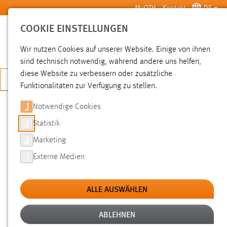
Zum Hauptinhalt springen
MyOTH
Kontakt
DE
COOKIE EINSTELLUNGEN
SUCHE
Wir nutzen Cookies auf unserer Website. Einige von ihnen
sind technisch notwendig, während andere uns helfen,
diese Website zu verbessern oder zusätzliche
JETZT BEWERBEN
Funktionalitäten zur Verfügung zu stellen.
Notwendige Cookies
SUCHE
Statistik
Marketing
FILTER
Externe Medien
Typ
ALLE AUSWÄHLEN
Erstellungsdatum
ABLEHNEN