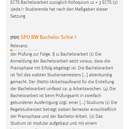
ECTS
Bachelorarbeit
zuzüglich Kolloquium 12 + 3 ECTS (2)
1Jede/r Studierende hat nach den Maßgaben dieser
Satzung
SPO BW Bachelor Schie 1
[PDF]
Relevanz:
der Prüfung zur Folge. § 11
Bachelorarbeit
(1) Die
Anmeldung der
Bachelorarbeit
setzt voraus, dass die
Praxisphase mit Erfolg abgelegt ist. Die
Bachelorarbeit
ist Teil des siebten Studiensemesters [...] aktenkundig
gemacht. Der (Netto-)Arbeitsaufwand für die Erstellung
der
Bachelorarbeit
umfasst ca. 9 Arbeitswochen. (4) Die
Bachelorarbeit
ist beim Prüfungsamt in zweifach
gebundener Ausfertigung zzgl. einer [...] Studiums (1) Die
Regelstudienzeit beträgt sieben Semester einschließlich
der Praxisphase und der
Bachelor-Arbeit
. (2) Das
Studium ist modular aufgebaut und mit einem