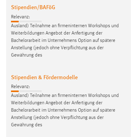
30 Tage
Stipendien/BAFöG
Relevanz:
Chat
Ausland) Teilnahme an firmeninternen Workshops und
Name:
Weiterbildungen Angebot der Anfertigung der
MibewSessionID, MIBEW_UserID, mibew_locale, mibew-
Bachelorarbeit
im Unternehmens Option auf spätere
chat-frame-style-5e9dbeb1811c0446
Anstellung (jedoch ohne Verpflichtung aus der
Gewährung des
Zweck:
Wird benötigt um die Chatfunktion nutzen zu können.
Cookie Laufzeit:
Stipendien & Fördermodelle
MibewSessionID, mibew-chat-frame-style-
Relevanz:
5e9dbeb1811c0446 = Sitzungslaufzeit, mibew_locale = 3
Jahre, MIBEW_UserID = 1 Jahr
Ausland) Teilnahme an firmeninternen Workshops und
Weiterbildungen Angebot der Anfertigung der
Bachelorarbeit
im Unternehmens Option auf spätere
Login
Anstellung (jedoch ohne Verpflichtung aus der
Name:
Gewährung des
fe_user, be_user, be_lastLoginProvider