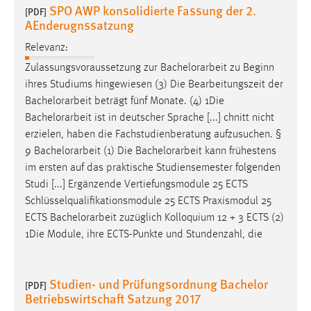
SPO AWP konsolidierte Fassung der 2.
[PDF]
AEnderugnssatzung
Relevanz:
Zulassungsvoraussetzung zur
Bachelorarbeit
zu Beginn
ihres Studiums hingewiesen (3) Die Bearbeitungszeit der
Bachelorarbeit
beträgt fünf Monate. (4) 1Die
Bachelorarbeit
ist in deutscher Sprache [...] chnitt nicht
erzielen, haben die Fachstudienberatung aufzusuchen. §
9
Bachelorarbeit
(1) Die
Bachelorarbeit
kann frühestens
im ersten auf das praktische Studiensemester folgenden
Studi [...] Ergänzende Vertiefungsmodule 25 ECTS
Schlüsselqualifikationsmodule 25 ECTS Praxismodul 25
ECTS
Bachelorarbeit
zuzüglich Kolloquium 12 + 3 ECTS (2)
1Die Module, ihre ECTS-Punkte und Stundenzahl, die
Studien- und Prüfungsordnung Bachelor
[PDF]
Betriebswirtschaft Satzung 2017