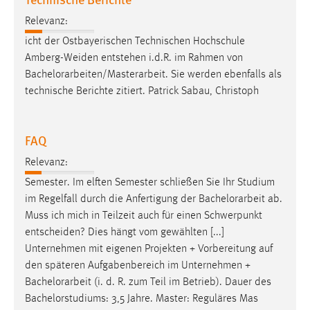
Conversion-Tracking
Relevanz:
Cookie Laufzeit:
icht der Ostbayerischen Technischen Hochschule
3 Monate
Amberg-Weiden entstehen i.d.R. im Rahmen von
Bachelorarbeiten
/Masterarbeit. Sie werden ebenfalls als
technische Berichte zitiert. Patrick Sabau, Christoph
Facebook Pixel
Name:
FAQ
_fbp
Relevanz:
Anbieter:
Facebook
Semester. Im elften Semester schließen Sie Ihr Studium
im Regelfall durch die Anfertigung der
Bachelorarbeit
ab.
Zweck:
Muss ich mich in Teilzeit auch für einen Schwerpunkt
Conversion-Tracking
entscheiden? Dies hängt vom gewählten [...]
Cookie Laufzeit:
Unternehmen mit eigenen Projekten + Vorbereitung auf
3 Monate
den späteren Aufgabenbereich im Unternehmen +
Bachelorarbeit
(i. d. R. zum Teil im Betrieb). Dauer des
Bachelorstudiums: 3,5 Jahre. Master: Reguläres Mas