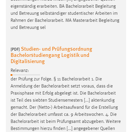
eigenständig erarbeiten. BA
Bachelorarbeit
Begleitung
und Betreuung selbständiger studentischer Arbeiten im
Rahmen der
Bachelorarbeit
. MA Masterarbeit Begleitung
und Betreuung sel
Studien- und Prüfungsordnung
[PDF]
Bachelorstudiengang Logistik und
Digitalisierung
Relevanz:
der Prüfung zur Folge. § 11
Bachelorarbeit
1. Die
Anmeldung der
Bachelorarbeit
setzt voraus, dass die
Praxisphase mit Erfolg abgelegt ist. Die
Bachelorarbeit
ist Teil des siebten Studiensemesters [...] aktenkundig
gemacht. Der (Netto-) Arbeitsaufwand für die Erstellung
der
Bachelorarbeit
umfasst ca. 9 Arbeitswochen. 4. Die
Bachelorarbeit
ist beim Prüfungsamt abzugeben. Weitere
Bestimmungen hierzu finden [...] angegebener Quellen