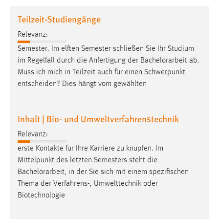
1 Jahr
Teilzeit-Studiengänge
Relevanz:
Performance
Semester. Im elften Semester schließen Sie Ihr Studium
Name:
im Regelfall durch die Anfertigung der
Bachelorarbeit
ab.
staticfilecache
Muss ich mich in Teilzeit auch für einen Schwerpunkt
entscheiden? Dies hängt vom gewählten
Zweck:
Für performante Seitenauslieferung wird in diesem Cookie
gespeichert, ob man eingeloggt ist.
Inhalt | Bio- und Umweltverfahrenstechnik
Sprachpräferenz
Relevanz:
erste Kontakte für Ihre Karriere zu knüpfen. Im
Name:
Mittelpunkt des letzten Semesters steht die
site-language-preference
Bachelorarbeit
, in der Sie sich mit einem spezifischen
Zweck:
Thema der Verfahrens-, Umwelttechnik oder
Das Cookie speichert die gewählte Sprache der Website.
Biotechnologie
Cookie Laufzeit: