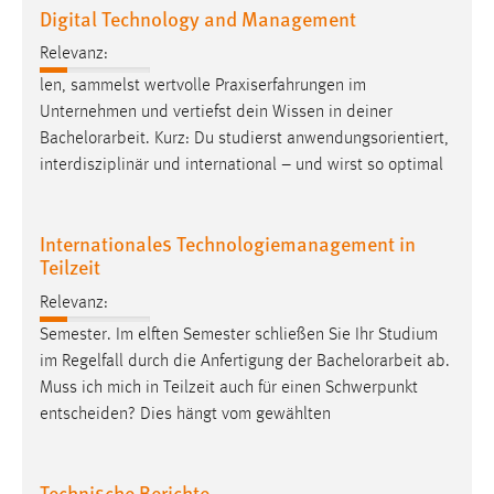
Digital Technology and Management
Cookie Laufzeit:
Relevanz:
Max. 13 Monate
len, sammelst wertvolle Praxiserfahrungen im
Unternehmen und vertiefst dein Wissen in deiner
Bachelorarbeit
. Kurz: Du studierst anwendungsorientiert,
MARKETING
interdisziplinär und international – und wirst so optimal
Marketing Cookies werden von Drittanbietern
verwendet, um personalisierte Werbung anzuzeigen.
Internationales Technologiemanagement in
Sie tun dies, indem sie Besucher über Websites
Teilzeit
hinweg verfolgen.
Relevanz:
Google Ads
Semester. Im elften Semester schließen Sie Ihr Studium
im Regelfall durch die Anfertigung der
Bachelorarbeit
ab.
Name:
_gcl_au
Muss ich mich in Teilzeit auch für einen Schwerpunkt
entscheiden? Dies hängt vom gewählten
Anbieter:
Google Ireland Limited
Technische Berichte
Zweck: