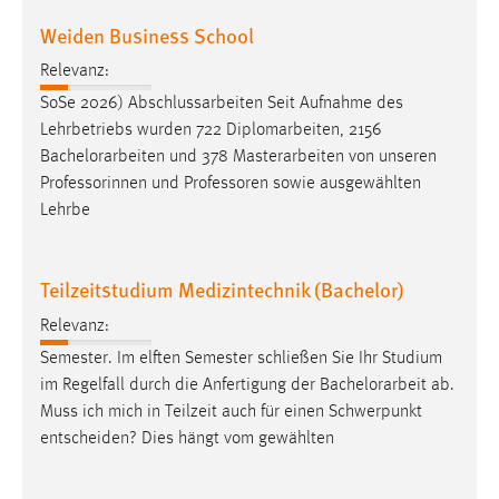
Zweck:
Weiden Business School
Dieser Cookie ist notwendig um sich an der Website
einloggen zu können.
Relevanz:
SoSe 2026) Abschlussarbeiten Seit Aufnahme des
Cookie Laufzeit:
Lehrbetriebs wurden 722 Diplomarbeiten, 2156
24 Stunden
Bachelorarbeiten
und 378 Masterarbeiten von unseren
Professorinnen und Professoren sowie ausgewählten
Lehrbe
STATISTIK
Statistik Cookies erfassen Informationen anonym.
Diese Informationen helfen uns zu verstehen, wie
Teilzeitstudium Medizintechnik (Bachelor)
unsere Besucher unsere Website nutzen.
Relevanz:
Semester. Im elften Semester schließen Sie Ihr Studium
Matomo
im Regelfall durch die Anfertigung der
Bachelorarbeit
ab.
Name:
Muss ich mich in Teilzeit auch für einen Schwerpunkt
_pk_ref, _pk_cvar, _pk_id, _pk_ses
entscheiden? Dies hängt vom gewählten
Zweck:
Zugriffsstatistik