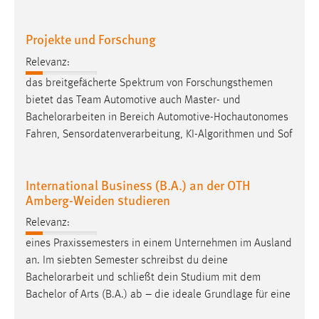
EXTERNE MEDIEN
Um Inhalte von Videoplattformen und Social Media
Projekte und Forschung
Plattformen anzeigen zu können, werden von diesen
Relevanz:
externen Medien Cookies gesetzt.
das breitgefächerte Spektrum von Forschungsthemen
YouTube
bietet das Team Automotive auch Master- und
Bachelorarbeiten
in Bereich Automotive-Hochautonomes
Fahren, Sensordatenverarbeitung, KI-Algorithmen und Sof
Vimeo
International Business (B.A.) an der OTH
Amberg-Weiden studieren
Relevanz:
eines Praxissemesters in einem Unternehmen im Ausland
an. Im siebten Semester schreibst du deine
Bachelorarbeit
und schließt dein Studium mit dem
Bachelor of Arts (B.A.) ab – die ideale Grundlage für eine