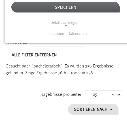
SPEICHERN
Alter
Details anzeigen
SUCHEN
Impressum
|
Datenschutz
NOTWENDIGE COOKIES
ALTER: ÜBER EIN JAHR
Aktive Filter:
Notwendige Cookies ermöglichen grundlegende
ALLE FILTER ENTFERNEN
Funktionen und sind für die einwandfreie Funktion der
Website erforderlich.
Gesucht nach "bachelorarbeit".
Es wurden 258 Ergebnisse
gefunden.
Zeige Ergebnisse 76 bis 100 von 258.
Einverständnis
Name:
cookie_consent
Ergebnisse pro Seite:
Zweck:
SORTIEREN NACH
Dieser Cookie speichert die ausgewählten Einverständnis-
Optionen des Benutzers
Cookie Laufzeit: