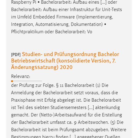
Raspberry Pi •
Bachelorarbeit
: Aufbau eines [...] oder
Bachelorarbeit
: Aufbau einer Infrastruktur für Unit-Tests
im Umfeld Embedded Firmware (Implementierung,
Integration, Automatisierung, Dokumentation) •
Pflichtpraktikum oder
Bachelorarbeit
: Vo
Studien- und Prüfungsordnung Bachelor
[PDF]
Betriebswirtschaft (konsolidierte Version, 7.
Änderungssatzung) 2020
Relevanz:
der Prüfung zur Folge. § 11
Bachelorarbeit
(1) Die
Anmeldung der
Bachelorarbeit
setzt voraus, dass die
Praxisphase mit Erfolg abgelegt ist. Die
Bachelorarbeit
ist Teil des siebten Studiensemesters [...] aktenkundig
gemacht. Der (Netto-)Arbeitsaufwand für die Erstellung
der
Bachelorarbeit
umfasst ca. 9 Arbeitswochen. (5) Die
Bachelorarbeit
ist beim Prüfungsamt abzugeben. Weitere
Bestimmungen hierzu finden [...] angegebener Quellen