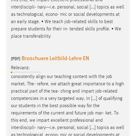
this end, we impart excellent professional and
30 Tage
interdiscipli- nary—i.e. personal, social [...] topics as well
as technological, econo- mic or social developments at
Chat
an early stage. • We teach
job
-related skills to best
prepare students for their in- tended skills profile. • We
Name:
place transferability
MibewSessionID, MIBEW_UserID, mibew_locale, mibew-
chat-frame-style-5e9dbeb1811c0446
Zweck:
Broschuere Leitbild-Lehre EN
[PDF]
Wird benötigt um die Chatfunktion nutzen zu können.
Relevanz:
Cookie Laufzeit:
consistently align our teaching content with the
job
MibewSessionID, mibew-chat-frame-style-
market. The- refore, we attach great importance to a high
5e9dbeb1811c0446 = Sitzungslaufzeit, mibew_locale = 3
practical part of the tea- ching and impart
job
-related
Jahre, MIBEW_UserID = 1 Jahr
competencies in a very targeted way. In [...] of qualifying
our students in the best possible way for the
Login
requirements of the current and future
job
mar- ket. To
this end, we impart excellent professional and
Name:
interdiscipli- nary—i.e. personal, social [...] topics as well
fe_user, be_user, be_lastLoginProvider
as technological, econo- mic or social developments at