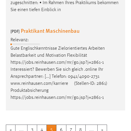
zugeschnitten: • Im Rahmen Ihres Praktikums bekommen
Sie einen tiefen Einblick in
Praktikant Maschinenbau
[PDF]
Relevanz:
Gute Englischkenntnisse Zielorientiertes Arbeiten
Belastbarkeit und Motivation Flexibilität
https://
jobs
.reinhausen.com/mr/go.jsp?j=2861-1
Interessiert? Bewerben Sie sich gleich .online Ihr
Ansprechpartner: [...] Telefon: 0941/4090-2731
www.reinhausen.com/karriere (Stellen-ID: 2861)
Produktabsicherung
https://
jobs
.reinhausen.com/mr/go.jsp?j=2861-1
«
....
3
4
5
6
7
8
....
»