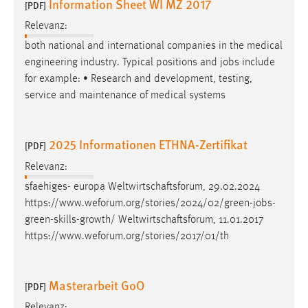
Information Sheet WI MZ 2017
[PDF]
Relevanz:
both national and international companies in the medical
engineering industry. Typical positions and
jobs
include
for example: • Research and development, testing,
service and maintenance of medical systems
2025 Informationen ETHNA-Zertifikat
[PDF]
Relevanz:
sfaehiges- europa Weltwirtschaftsforum, 29.02.2024
https://www.weforum.org/stories/2024/02/green-
jobs
-
green-skills-growth/ Weltwirtschaftsforum, 11.01.2017
https://www.weforum.org/stories/2017/01/th
Masterarbeit GoO
[PDF]
Relevanz: