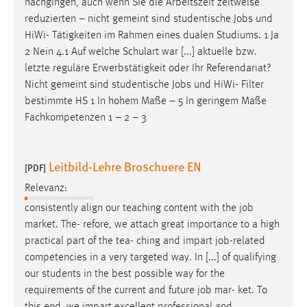
nachgingen, auch wenn Sie die Arbeitszeit zeitweise
1 Jahr
reduzierten – nicht gemeint sind studentische
Jobs
und
HiWi- Tätigkeiten im Rahmen eines dualen Studiums. 1 Ja
Performance
2 Nein 4.1 Auf welche Schulart war [...] aktuelle bzw.
letzte reguläre Erwerbstätigkeit oder Ihr Referendariat?
Name:
Nicht gemeint sind studentische
Jobs
und HiWi- Filter
staticfilecache
bestimmte HS 1 In hohem Maße – 5 In geringem Maße
Fachkompetenzen 1 – 2 – 3
Zweck:
Für performante Seitenauslieferung wird in diesem Cookie
gespeichert, ob man eingeloggt ist.
Leitbild-Lehre Broschuere EN
[PDF]
Sprachpräferenz
Relevanz:
consistently align our teaching content with the
job
Name:
market. The- refore, we attach great importance to a high
site-language-preference
practical part of the tea- ching and impart
job
-related
Zweck:
competencies in a very targeted way. In [...] of qualifying
Das Cookie speichert die gewählte Sprache der Website.
our students in the best possible way for the
requirements of the current and future
job
mar- ket. To
Cookie Laufzeit: