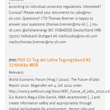
according to individual university regulations. Interested?
Curious? Please send your documents to:
jobs
@my-
oli.com. Questions? CTO Thomas Brenner is happy to
answer your questions (thomas.brenner@my-oli [...] my-
oli.com; @olisharenergy BIC VOBADESS Deutschland HRB
757207 Volksbank Stuttgart eG mailto:
jobs
@my-oli.com
mailto:thomas.brenner@my-oli.com
FHO 22 Tag der Lehre Tagungsband A5
[PDF]
221006bo WEB
Relevanz:
World Economic Forum (Hrsg.) (2020). The Future of
Jobs
Report 2020. Abgerufen am 4. Juli 2022 unter:
http://www3.weforum.org/docs/WEF_Future_of_
Jobs
_2020.pd
Zur Autorin Mag.a Elke Gornik, MBA verantwortet [...] and
create information safely and appropriately through
digital technologies for employment, decent
jobs
and