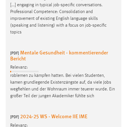
[...] engaging in typical
job
-specific conversations.
Professional Competence: Consolidation and
improvement of existing English language skills
(speaking and listening) with a focus on
job
-specific
topics
Mentale Gesundheit - kommentierender
[PDF]
Bericht
Relevanz:
roblemen zu kämpfen hatten. Bei vielen Studenten,
kamen grundlegende Existenzängste auf, da viele
Jobs
wegfiehlen und der Wohnraum immer teuerer wurde. Ein
großer Teil der jungen Akademiker fühlte sich
2024-25 WS - Welcome IIE IME
[PDF]
Relevanz: