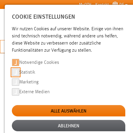
Zum Hauptinhalt springen
MyOTH
Kontakt
DE
COOKIE EINSTELLUNGEN
SUCHE
Wir nutzen Cookies auf unserer Website. Einige von ihnen
sind technisch notwendig, während andere uns helfen,
diese Website zu verbessern oder zusätzliche
JETZT BEWERBEN
Funktionalitäten zur Verfügung zu stellen.
Notwendige Cookies
SUCHE
Statistik
Marketing
FILTER
Externe Medien
Typ
ALLE AUSWÄHLEN
Erstellungsdatum
ABLEHNEN