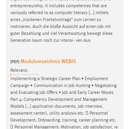
entrepreneurship. It includes competences that are
variously referred to as computer literacy [...] mittels
eines „trockenen Frontalvortrags“ zum Lernen zu
motivieren. Auch die bloße Aussicht auf einen
Job
mit
guter Bezahlung und viel Verantwortung bewegt diese
Generation kaum noch zur intensi- ven Aus
Modulverzeichnis WEBIS
[PDF]
Relevanz:
Implementing a Strategic Career Plan • Employment
Campaign • Communication in
Job
Hunting • Negotiating
and Evaluating
Job
Offers •
Job
and Early Career Moves
Part 4: Competency Development and Management
Models [...] application documents,
job
interview,
assessment center), utility analysis etc.  Personnel
Development: Onboarding, training, career planning etc.
 Personnel Management: Motivation,
job
satisfaction, re