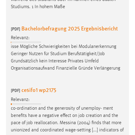
Conversion-Tracking
Studiums. 1 In hohem Maße
Cookie Laufzeit:
3 Monate
Bachelorbefragung 2025 Ergebnisbericht
[PDF]
Relevanz:
Facebook Pixel
isse Mögliche Schwierigkeiten bei Modulanerkennung
Name:
Geringer Nutzen für Studium Berufstätigkeit/
Job
_fbp
Grundsätzlich kein Interesse Privates Umfeld
Organisationsaufwand Finanzielle Gründe Verlängerung
Anbieter:
Facebook
cesifo1 wp2175
Zweck:
[PDF]
Conversion-Tracking
Relevanz:
Cookie Laufzeit:
co-ordination and the generosity of unemploy- ment
3 Monate
benefits have a negative effect on
job
creation and the
pace of
job
reallocation. Messina (2004) finds that more
unionized and coordinated wage-setting [...] indicators of