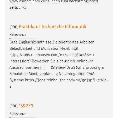
www.axinom.com Wir suchen zum nächstmöglichen
Zeitpunkt
Praktikant Technische Informatik
[PDF]
Relevanz:
Gute Englischkenntnisse Zielorientiertes Arbeiten
Belastbarkeit und Motivation Flexibilität
https://
jobs
.reinhausen.com/mr/go.jsp?j=2862-1
Interessiert? Bewerben Sie sich gleich .online Ihr
Ansprechpartner: [...] (Stellen-ID: 2862) Erprobung &
Simulation Montageplanung Netzintegration CAM-
Systeme https://
jobs
.reinhausen.com/mr/go.jsp?j=2862-
1
159279
[PDF]
Relevanz: