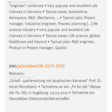
“engineer” combined • Very popular and excellent
job
chances in Germany • Typical areas: Automotive,
Aerospace, R&D, Mechanics, … • Typical
jobs
: Project
manager, Industrial engineer, Process planning [...] life
science industry • Very popular and excellent
job
chances in Germany • Typical areas: Life science, global
healthcare and beyond • Typical
jobs
: R&D engineer,
Product or Project manager, Quality
Jahresbericht-2011-2012
[PDF]
Relevanz:
„Schall- quellenortung mit akustischen Kameras“ Prof. Dr.
Horst Rönnebeck: • Teilnahme an der „Fit for
Job
“-Messe
der Fa. SGL in Augsburg, 23.03.2012 • Teilnahme am
Oberpfälzer Elektromobilfahrertreffen