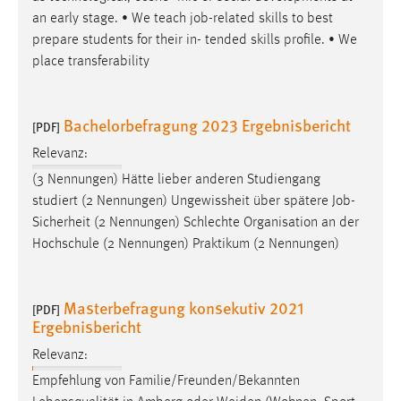
Zweck:
an early stage. • We teach
job
-related skills to best
Dieser Cookie ist notwendig um sich an der Website
prepare students for their in- tended skills profile. • We
einloggen zu können.
place transferability
Cookie Laufzeit:
24 Stunden
Bachelorbefragung 2023 Ergebnisbericht
[PDF]
Relevanz:
STATISTIK
(3 Nennungen) Hätte lieber anderen Studiengang
studiert (2 Nennungen) Ungewissheit über spätere
Job
-
Statistik Cookies erfassen Informationen anonym.
Sicherheit (2 Nennungen) Schlechte Organisation an der
Diese Informationen helfen uns zu verstehen, wie
Hochschule (2 Nennungen) Praktikum (2 Nennungen)
unsere Besucher unsere Website nutzen.
Matomo
Masterbefragung konsekutiv 2021
[PDF]
Ergebnisbericht
Name:
_pk_ref, _pk_cvar, _pk_id, _pk_ses
Relevanz:
Zweck:
Empfehlung von Familie/Freunden/Bekannten
Zugriffsstatistik