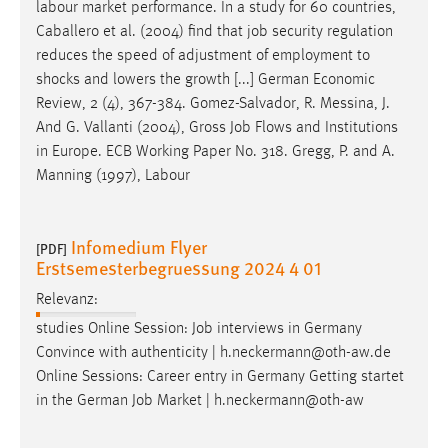
EXTERNE MEDIEN
labour market performance. In a study for 60 countries,
Caballero et al. (2004) find that
job
security regulation
Um Inhalte von Videoplattformen und Social Media
reduces the speed of adjustment of employment to
Plattformen anzeigen zu können, werden von diesen
shocks and lowers the growth [...] German Economic
externen Medien Cookies gesetzt.
Review, 2 (4), 367-384. Gomez-Salvador, R. Messina, J.
And G. Vallanti (2004), Gross
Job
Flows and Institutions
YouTube
in Europe. ECB Working Paper No. 318. Gregg, P. and A.
Manning (1997), Labour
Vimeo
Infomedium Flyer
[PDF]
Erstsemesterbegruessung 2024 4 01
Relevanz:
studies Online Session:
Job
interviews in Germany
Convince with authenticity | h.neckermann@oth-aw.de
Online Sessions: Career entry in Germany Getting startet
in the German
Job
Market | h.neckermann@oth-aw