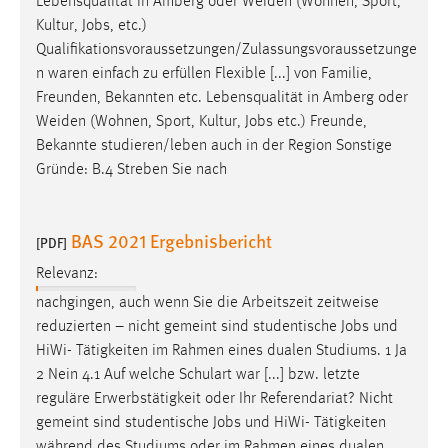
Lebensqualität in Amberg oder Weiden (Wohnen, Sport,
Kultur,
Jobs
, etc.)
Cookie Laufzeit:
Qualifikationsvoraussetzungen/Zulassungsvoraussetzunge
Max. 13 Monate
n waren einfach zu erfüllen Flexible [...] von Familie,
Freunden, Bekannten etc. Lebensqualität in Amberg oder
Weiden (Wohnen, Sport, Kultur,
Jobs
etc.) Freunde,
MARKETING
Bekannte studieren/leben auch in der Region Sonstige
Marketing Cookies werden von Drittanbietern
Gründe: B.4 Streben Sie nach
verwendet, um personalisierte Werbung anzuzeigen.
Sie tun dies, indem sie Besucher über Websites
BAS 2021 Ergebnisbericht
hinweg verfolgen.
[PDF]
Relevanz:
Google Ads
nachgingen, auch wenn Sie die Arbeitszeit zeitweise
reduzierten – nicht gemeint sind studentische
Jobs
und
Name:
HiWi- Tätigkeiten im Rahmen eines dualen Studiums. 1 Ja
_gcl_au
2 Nein 4.1 Auf welche Schulart war [...] bzw. letzte
Anbieter:
reguläre Erwerbstätigkeit oder Ihr Referendariat? Nicht
Google Ireland Limited
gemeint sind studentische
Jobs
und HiWi- Tätigkeiten
Zweck:
während des Studiums oder im Rahmen eines dualen