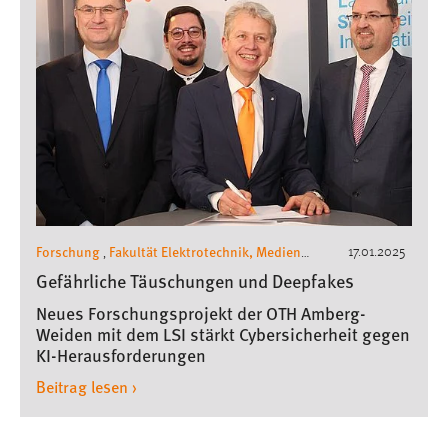
Forschung
Fakultät Elektrotechnik, Medien
17.01.2025
,
und Informatik
Pressemeldungen
,
Gefährliche Täuschungen und Deepfakes
Neues Forschungsprojekt der OTH Amberg-
Weiden mit dem LSI stärkt Cybersicherheit gegen
KI-Herausforderungen
Beitrag lesen ›