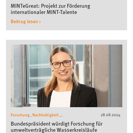
MINTeGreat: Projekt zur Förderung
internationaler MINT-Talente
Beitrag lesen ›
Forschung
Nachhaltigkeit
28.08.2024
,
,
Pressemeldungen
Bundespräsident würdigt Forschung für
umweltverträgliche Wasserkreisläufe