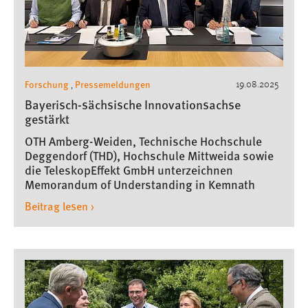
30 Tage
Chat
Name:
Forschung
Pressemeldungen
19.08.2025
,
MibewSessionID, MIBEW_UserID, mibew_locale, mibew-
Bayerisch-sächsische Innovationsachse
chat-frame-style-5e9dbeb1811c0446
gestärkt
Zweck:
OTH Amberg-Weiden, Technische Hochschule
Wird benötigt um die Chatfunktion nutzen zu können.
Deggendorf (THD), Hochschule Mittweida sowie
die TeleskopEffekt GmbH unterzeichnen
Cookie Laufzeit:
Memorandum of Understanding in Kemnath
MibewSessionID, mibew-chat-frame-style-
5e9dbeb1811c0446 = Sitzungslaufzeit, mibew_locale = 3
Beitrag lesen ›
Jahre, MIBEW_UserID = 1 Jahr
Login
Name:
fe_user, be_user, be_lastLoginProvider