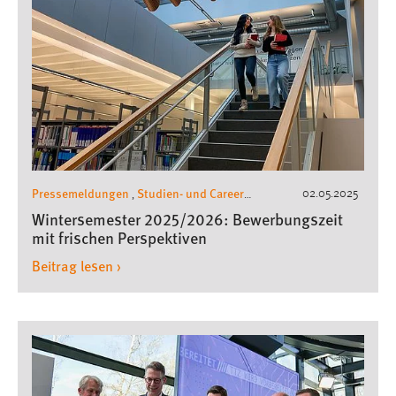
Pressemeldungen
Studien- und Career
02.05.2025
,
Service
Wintersemester 2025/2026: Bewerbungszeit
mit frischen Perspektiven
Beitrag lesen ›