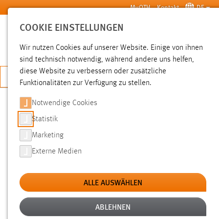
Zum Hauptinhalt springen
MyOTH
Kontakt
DE
COOKIE EINSTELLUNGEN
SUCHE
Wir nutzen Cookies auf unserer Website. Einige von ihnen
sind technisch notwendig, während andere uns helfen,
diese Website zu verbessern oder zusätzliche
JETZT BEWERBEN
Funktionalitäten zur Verfügung zu stellen.
Sie sind hier:
Pressemeldungen
Hochschule
Aktuelles
Notwendige Cookies
Statistik
PRESSEMELDUNGEN
Marketing
Externe Medien
ALLE AUSWÄHLEN
ABLEHNEN