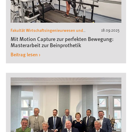
1 Jahr
Performance
Fakultät Wirtschaftsingenieurwesen und
18.09.2025
Name:
Gesundheit
Medizintechnik
,
,
Mit Motion Capture zur perfekten Bewegung:
staticfilecache
Pressemeldungen
Masterarbeit zur Beinprothetik
Zweck:
Beitrag lesen ›
Für performante Seitenauslieferung wird in diesem Cookie
gespeichert, ob man eingeloggt ist.
Sprachpräferenz
Name:
site-language-preference
Zweck:
Das Cookie speichert die gewählte Sprache der Website.
Cookie Laufzeit: