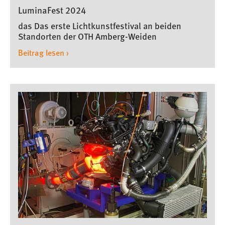
Informatik
Pressemeldungen
,
LuminaFest 2024
das Das erste Lichtkunstfestival an beiden
Standorten der OTH Amberg-Weiden
Beitrag lesen ›