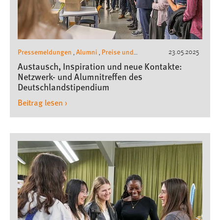
Conversion-Tracking
Cookie Laufzeit:
3 Monate
Pressemeldungen
Alumni
Preise und
23.05.2025
,
,
Stipendien
Austausch, Inspiration und neue Kontakte:
Facebook Pixel
Netzwerk- und Alumnitreffen des
Deutschlandstipendium
Name:
_fbp
Beitrag lesen ›
Anbieter:
Facebook
Zweck:
Conversion-Tracking
Cookie Laufzeit:
3 Monate