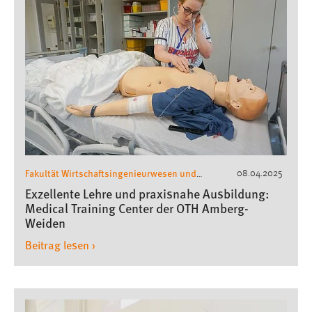
Fakultät Wirtschaftsingenieurwesen und
08.04.2025
Gesundheit
Physician Assistance
,
,
Exzellente Lehre und praxisnahe Ausbildung:
Pressemeldungen
Medical Training Center der OTH Amberg-
Weiden
Beitrag lesen ›