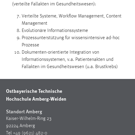
(verteilte Fallakten im Gesundheitswesen):
Zweck:
Dieser Cookie ist notwendig um sich an der Website
Verteilte Systeme, Workflow Management, Content
einloggen zu können.
Management
Cookie Laufzeit:
Evolutionäre Informationssysteme
24 Stunden
Prozessunterstützung für wissensintensive ad-hoc
Prozesse
Dokumenten-orientierte Integration von
STATISTIK
Informationssystemen, v.a. Patientenakten und
Fallakten im Gesundheitswesen (u.a. Brustkrebs)
Statistik Cookies erfassen Informationen anonym.
Diese Informationen helfen uns zu verstehen, wie
unsere Besucher unsere Website nutzen.
Ostbayerische Technische
Matomo
Hochschule Amberg-Weiden
Name:
Standort Amberg
_pk_ref, _pk_cvar, _pk_id, _pk_ses
Kaiser-Wilhelm-Ring 23
92224 Amberg
Zweck:
Tel
+49 (9621) 482-0
Zugriffsstatistik