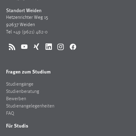
Standort Weiden
Cookie Laufzeit:
Hetzenrichter Weg 15
Max. 13 Monate
92637 Weiden
Tel
+49 (9621) 482-0
MARKETING
RSS
YouTube
Xing
LinkedIn
Instagram
Facebook
Marketing Cookies werden von Drittanbietern
verwendet, um personalisierte Werbung anzuzeigen.
Sie tun dies, indem sie Besucher über Websites
Fragen zum Studium
hinweg verfolgen.
Studiengänge
Google Ads
Studienberatung
Bewerben
Name:
Studienangelegenheiten
_gcl_au
FAQ
Anbieter:
Für Studis
Google Ireland Limited
Zweck: