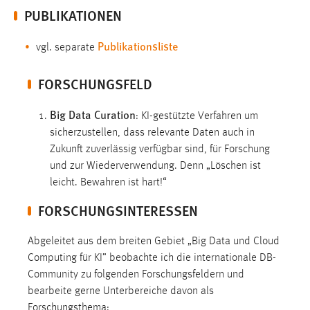
PUBLIKATIONEN
1 Jahr
Publikationsliste
vgl. separate
Performance
Name:
FORSCHUNGSFELD
staticfilecache
Big Data Curation
: KI-gestützte Verfahren um
Zweck:
sicherzustellen, dass relevante Daten auch in
Für performante Seitenauslieferung wird in diesem Cookie
Zukunft zuverlässig verfügbar sind, für Forschung
gespeichert, ob man eingeloggt ist.
und zur Wiederverwendung. Denn „Löschen ist
leicht. Bewahren ist hart!“
Sprachpräferenz
FORSCHUNGSINTERESSEN
Name:
site-language-preference
Abgeleitet aus dem breiten Gebiet „Big Data und Cloud
Computing für KI” beobachte ich die internationale DB-
Zweck:
Das Cookie speichert die gewählte Sprache der Website.
Community zu folgenden Forschungsfeldern und
bearbeite gerne Unterbereiche davon als
Cookie Laufzeit:
Forschungsthema: