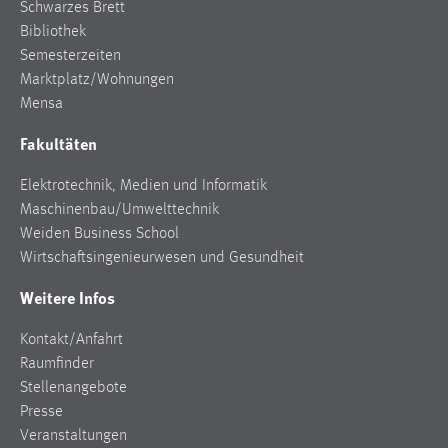
Schwarzes Brett
Conversion-Tracking
Bibliothek
Semesterzeiten
Cookie Laufzeit:
Marktplatz/Wohnungen
3 Monate
Mensa
Facebook Pixel
Fakultäten
Name:
Elektrotechnik, Medien und Informatik
_fbp
Maschinenbau/Umwelttechnik
Weiden Business School
Anbieter:
Wirtschaftsingenieurwesen und Gesundheit
Facebook
Weitere Infos
Zweck:
Conversion-Tracking
Kontakt/Anfahrt
Cookie Laufzeit:
Raumfinder
3 Monate
Stellenangebote
Presse
Veranstaltungen