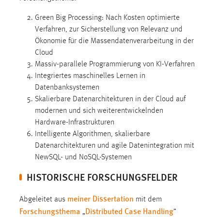
30 Tage
Green Big Processing: Nach Kosten optimierte
Verfahren, zur Sicherstellung von Relevanz und
Chat
Ökonomie für die Massendatenverarbeitung in der
Name:
Cloud
MibewSessionID, MIBEW_UserID, mibew_locale, mibew-
Massiv-parallele Programmierung von KI-Verfahren
chat-frame-style-5e9dbeb1811c0446
Integriertes maschinelles Lernen in
Datenbanksystemen
Zweck:
Skalierbare Datenarchitekturen in der Cloud auf
Wird benötigt um die Chatfunktion nutzen zu können.
modernen und sich weiterentwickelnden
Cookie Laufzeit:
Hardware-Infrastrukturen
MibewSessionID, mibew-chat-frame-style-
Intelligente Algorithmen, skalierbare
5e9dbeb1811c0446 = Sitzungslaufzeit, mibew_locale = 3
Datenarchitekturen und agile Datenintegration mit
Jahre, MIBEW_UserID = 1 Jahr
NewSQL- und NoSQL-Systemen
HISTORISCHE FORSCHUNGSFELDER
Login
Name:
meiner Dissertation
Abgeleitet aus
mit dem
fe_user, be_user, be_lastLoginProvider
Forschungsthema
Distributed Case Handling
„
”