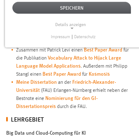
FORSCHUNG
SPEICHERN
AUSZEICHNUNGEN
Details anzeigen
Gemessen an der Publikationsleistung bin ich unter den
Impressum
|
Datenschutz
Top-3 Wissenschaftlern der OTH Amberg-Weiden
NOTWENDIGE COOKIES
.
Best Paper Award
Zusammen mit Patrick Levi einen
für
Notwendige Cookies ermöglichen grundlegende
Vocabulary Attack to Hijack Large
die Publikation
Funktionen und sind für die einwandfreie Funktion der
Language Model Applications
. Außerdem mit Philipp
Website erforderlich.
Best Paper Award
Kosmosis
Stangl einen
für
Meine Dissertation
Friedrich-Alexander-
Einverständnis
an der
Universität
(FAU) Erlangen-Nürnberg erhielt neben der
Name:
Nominierung für den GI-
Bestnote eine
cookie_consent
Dissertationspreis
durch die FAU.
Zweck:
LEHRGEBIET
Dieser Cookie speichert die ausgewählten Einverständnis-
Optionen des Benutzers
Big Data und Cloud-Computing für KI
Cookie Laufzeit: