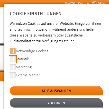
Zum Hauptinhalt springen
MyOTH
Kontakt
DE
COOKIE EINSTELLUNGEN
SUCHE
Wir nutzen Cookies auf unserer Website. Einige von ihnen
sind technisch notwendig, während andere uns helfen,
diese Website zu verbessern oder zusätzliche
JETZT BEWERBEN
Funktionalitäten zur Verfügung zu stellen.
Notwendige Cookies
NEUMANN
Statistik
Marketing
MENÜ
Externe Medien
Sie sind hier:
Forschung
Professorinnen und Professoren
Neumann
ALLE AUSWÄHLEN
ABLEHNEN