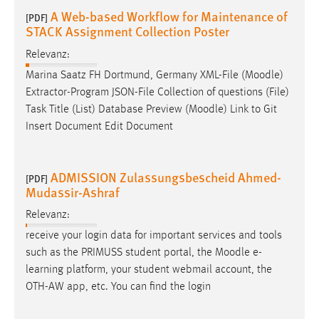
30 Tage
A Web-based Workflow for Maintenance of
[PDF]
STACK Assignment Collection Poster
Chat
Relevanz:
Name:
Marina Saatz FH Dortmund, Germany XML-File (
Moodle
)
MibewSessionID, MIBEW_UserID, mibew_locale, mibew-
Extractor-Program JSON-File Collection of questions (File)
chat-frame-style-5e9dbeb1811c0446
Task Title (List) Database Preview (
Moodle
) Link to Git
Insert Document Edit Document
Zweck:
Wird benötigt um die Chatfunktion nutzen zu können.
Cookie Laufzeit:
ADMISSION Zulassungsbescheid Ahmed-
[PDF]
Mudassir-Ashraf
MibewSessionID, mibew-chat-frame-style-
5e9dbeb1811c0446 = Sitzungslaufzeit, mibew_locale = 3
Relevanz:
Jahre, MIBEW_UserID = 1 Jahr
receive your login data for important services and tools
such as the PRIMUSS student portal, the
Moodle
e-
Login
learning platform, your student webmail account, the
OTH-AW app, etc. You can find the login
Name:
fe_user, be_user, be_lastLoginProvider