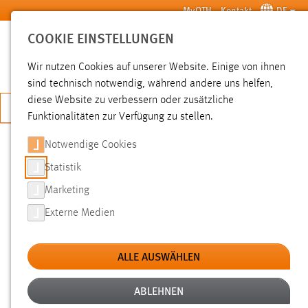
Zum Hauptinhalt springen
MyOTH
Kontakt
DE
COOKIE EINSTELLUNGEN
SUCHE
Wir nutzen Cookies auf unserer Website. Einige von ihnen
sind technisch notwendig, während andere uns helfen,
diese Website zu verbessern oder zusätzliche
JETZT BEWERBEN
Funktionalitäten zur Verfügung zu stellen.
Notwendige Cookies
SUCHE
Statistik
Marketing
FILTER
Externe Medien
Typ
ALLE AUSWÄHLEN
Erstellungsdatum
ABLEHNEN