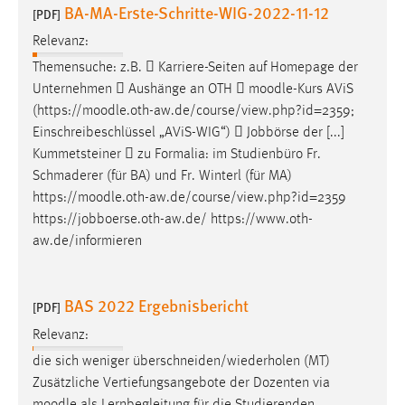
BA-MA-Erste-Schritte-WIG-2022-11-12
[PDF]
Relevanz:
Themensuche: z.B.  Karriere-Seiten auf Homepage der
Unternehmen  Aushänge an OTH 
moodle
-Kurs AViS
(https://
moodle
.oth-aw.de/course/view.php?id=2359;
Einschreibeschlüssel „AViS-WIG“)  Jobbörse der [...]
Kummetsteiner  zu Formalia: im Studienbüro Fr.
Schmaderer (für BA) und Fr. Winterl (für MA)
https://
moodle
.oth-aw.de/course/view.php?id=2359
https://jobboerse.oth-aw.de/ https://www.oth-
aw.de/informieren
BAS 2022 Ergebnisbericht
[PDF]
Relevanz:
die sich weniger überschneiden/wiederholen (MT)
Zusätzliche Vertiefungsangebote der Dozenten via
moodle
als Lernbegleitung für die Studierenden