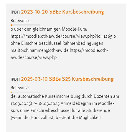
1 Jahr
2023-10-20 SBEe Kursbeschreibung
[PDF]
Relevanz:
Performance
o über den gleichnamigen
Moodle
-Kurs:
Name:
https://
moodle
.oth-aw.de/course/view.php?id=1265 o
staticfilecache
ohne Einschreibeschlüssel Rahmenbedingungen
mailto:ch.hammer@oth-aw.de https://
moodle
.oth-
Zweck:
aw.de/course/view.php
Für performante Seitenauslieferung wird in diesem Cookie
gespeichert, ob man eingeloggt ist.
2025-03-10 SBEe S25 Kursbeschreibung
[PDF]
Sprachpräferenz
Relevanz:
Name:
de, automatische Kurseinschreibung durch Dozenten am
site-language-preference
17.03.2025) ➢ 18.03.2025 Anmeldebeginn im
Moodle
-
Zweck:
Kurs ohne Einschreibeschlüssel für alle Studierende
Das Cookie speichert die gewählte Sprache der Website.
(wenn der Kurs voll ist, besteht die Möglichkeit
Cookie Laufzeit: