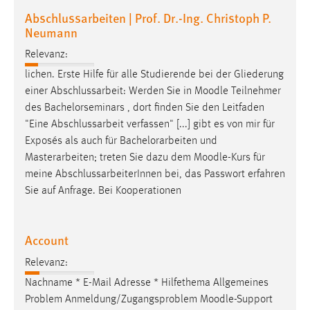
Zweck:
Abschlussarbeiten | Prof. Dr.-Ing. Christoph P.
Dieser Cookie ist notwendig um sich an der Website
Neumann
einloggen zu können.
Relevanz:
Cookie Laufzeit:
lichen. Erste Hilfe für alle Studierende bei der Gliederung
24 Stunden
einer Abschlussarbeit: Werden Sie in
Moodle
Teilnehmer
des Bachelorseminars , dort finden Sie den Leitfaden
"Eine Abschlussarbeit verfassen" [...] gibt es von mir für
STATISTIK
Exposés als auch für Bachelorarbeiten und
Masterarbeiten; treten Sie dazu dem
Moodle
-Kurs für
Statistik Cookies erfassen Informationen anonym.
meine AbschlussarbeiterInnen bei, das Passwort erfahren
Diese Informationen helfen uns zu verstehen, wie
Sie auf Anfrage. Bei Kooperationen
unsere Besucher unsere Website nutzen.
Matomo
Account
Name:
Relevanz:
_pk_ref, _pk_cvar, _pk_id, _pk_ses
Nachname * E-Mail Adresse * Hilfethema Allgemeines
Zweck:
Problem Anmeldung/Zugangsproblem
Moodle
-Support
Zugriffsstatistik