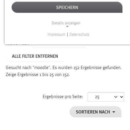
SPEICHERN
Alter
Details anzeigen
SUCHEN
Impressum
|
Datenschutz
NOTWENDIGE COOKIES
ALTER: ÜBER EIN JAHR
Aktive Filter:
Notwendige Cookies ermöglichen grundlegende
ALLE FILTER ENTFERNEN
Funktionen und sind für die einwandfreie Funktion der
Website erforderlich.
Gesucht nach "moodle".
Es wurden 152 Ergebnisse gefunden.
Zeige Ergebnisse 1 bis 25 von 152.
Einverständnis
Name:
cookie_consent
Ergebnisse pro Seite:
Zweck:
SORTIEREN NACH
Dieser Cookie speichert die ausgewählten Einverständnis-
Optionen des Benutzers
Cookie Laufzeit: