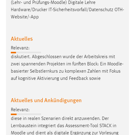
(Lehr- und Prüfungs-
Moodle
) Digitale Lehre
Hardware/Drucker IT-Sicherheitsvorfall/Datenschutz OTH-
Cookie Laufzeit:
Website/-App
Max. 13 Monate
Aktuelles
MARKETING
Relevanz:
Marketing Cookies werden von Drittanbietern
diskutiert. Abgeschlossen wurde der Arbeitskreis mit
verwendet, um personalisierte Werbung anzuzeigen.
zwei spannenden Projekten im fünften Block: Ein
Moodle
-
Sie tun dies, indem sie Besucher über Websites
basierter Selbstlernkurs zu komplexen Zahlen mit Fokus
hinweg verfolgen.
auf kognitive Aktivierung und Feedback sowie
Google Ads
Aktuelles und Ankündigungen
Name:
_gcl_au
Relevanz:
Anbieter:
diese in realen Szenarien direkt anzuwenden. Der
Google Ireland Limited
Lernbaustein integriert das Assessment-Tool STACK in
Moodle
und dient als digitale Ergänzung zur Vorlesung
Zweck: