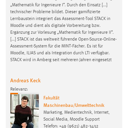
„Mathematik für Ingenieure I“. Durch den Einsatz [...]
Conversion-Tracking
technischer Probleme bildet. Dieser gamifizierte
Cookie Laufzeit:
Lernbaustein integriert das Assessment-Tool STACK in
3 Monate
Moodle
und dient als digitale Vorbereitung bzw.
Ergänzung zur Vorlesung „Mathematik für Ingenieure II“.
Facebook Pixel
[...] STACK ist das weltweit führende Open-Source-Online-
Assessment-System für die MINT-Fächer. Es ist für
Name:
Moodle
, ILIAS und als Integration durch LTI verfügbar.
_fbp
STACK wird in Amberg seit mehreren Jahren eingesetzt
Anbieter:
Facebook
Andreas Keck
Zweck:
Relevanz:
Conversion-Tracking
Fakultät
Cookie Laufzeit:
Maschinenbau/Umwelttechnik
3 Monate
Marketing, Medientechnik, Internet,
Social Media, Moodle Support
Telefon: +49 (9621) 482-3432