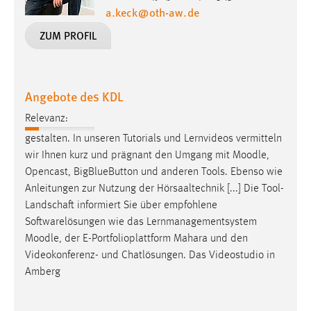
EXTERNE MEDIEN
a.keck
@
oth-aw
.
de
Um Inhalte von Videoplattformen und Social Media
ZUM PROFIL
Plattformen anzeigen zu können, werden von diesen
externen Medien Cookies gesetzt.
YouTube
Angebote des KDL
Relevanz:
Vimeo
gestalten. In unseren Tutorials und Lernvideos vermitteln
wir Ihnen kurz und prägnant den Umgang mit
Moodle
,
Opencast, BigBlueButton und anderen Tools. Ebenso wie
Anleitungen zur Nutzung der Hörsaaltechnik [...] Die Tool-
Landschaft informiert Sie über empfohlene
Softwarelösungen wie das Lernmanagementsystem
Moodle
, der E-Portfolioplattform Mahara und den
Videokonferenz- und Chatlösungen. Das Videostudio in
Amberg