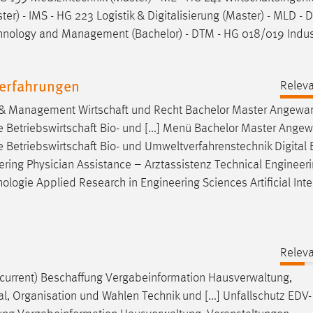
ter) - IMS - HG 223 Logistik & Digitalisierung (Master) - MLD -
hnology and Management (Bachelor) - DTM - HG 018/019 Indust
serfahrungen
Releva
g & Management
Wirtschaft
und Recht Bachelor Master Angewa
e
Betriebswirtschaft
Bio- und [...] Menü Bachelor Master Ange
e
Betriebswirtschaft
Bio- und Umweltverfahrenstechnik Digital 
neering Physician Assistance – Arztassistenz Technical Engineer
hologie
Applied Research in Engineering Sciences Artificial Inte
Releva
current)
Beschaffung
Vergabeinformation Hausverwaltung,
l, Organisation und Wahlen Technik und [...] Unfallschutz EDV-