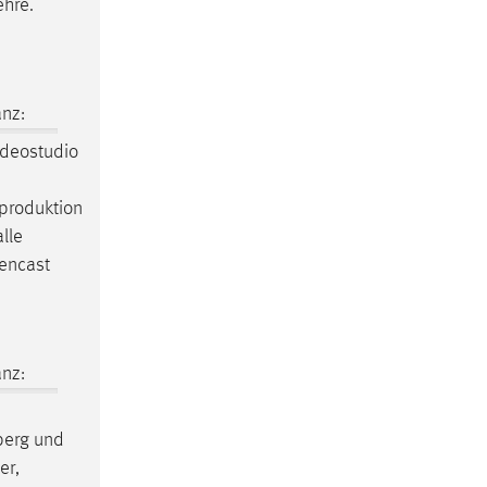
ehre.
nz:
deostudio
produktion
alle
eencast
nz:
erg und
er,