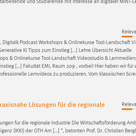
tarbeitende und Studierende mit Interesse an digitaler MINT-L
Releva
L Digitalk Podcast Workshops & Onlinekurse
Tool-Landschaft
Vi
nerative KI Tipps zum Einstieg [...] Lehre Übersicht Aktuelle
hops & Onlinekurse
Tool-Landschaft
Videostudio & Lernmedien
stieg [...] Fakultät EMI, Raum 209 , vorbei! Hier haben wir für 
professionelle Lernvideos zu produzieren. Vom klassischen Scr
raxisnahe Lösungen für die regionale
Releva
ngen für die regionale Industrie Die
Wirtschaftsförderung
Amb
nz (IKKI) der OTH Am [...] “, betonten Prof. Dr. Christian Bergl