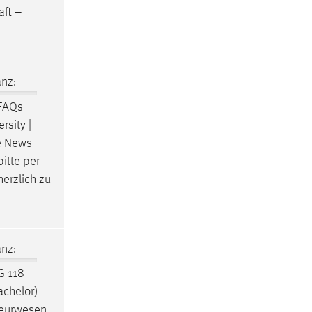
aft
–
nz:
FAQs
rsity |
e News
itte per
erzlich zu
nz:
G 118
achelor) -
ieurwesen