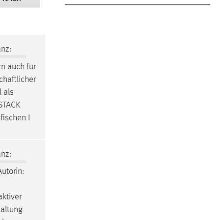
nz:
rn auch für
haftlicher
 als
 STACK
fischen I
nz:
utorin:
aktiver
taltung