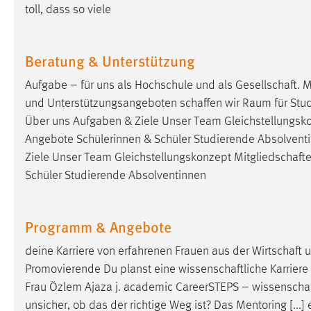
toll, dass so viele
Matomo
Beratung & Unterstützung
Name:
_pk_ref, _pk_cvar, _pk_id, _pk_ses
Zweck:
Zugriffsstatistik
Aufgabe – für uns als Hochschule und als
Gesellschaft
. 
und Unterstützungsangeboten
schaffen
wir Raum für Stud
Cookie Laufzeit:
Max. 13 Monate
Über uns Aufgaben & Ziele Unser Team Gleichstellungs
Angebote Schülerinnen & Schüler Studierende Absolventin
Ziele Unser Team Gleichstellungskonzept
Mitgliedschaft
MARKETING
Schüler Studierende Absolventinnen
Marketing Cookies werden von Drittanbietern
verwendet, um personalisierte Werbung anzuzeigen.
Sie tun dies, indem sie Besucher über Websites
Programm & Angebote
hinweg verfolgen.
deine Karriere von erfahrenen Frauen aus der
Wirtschaft
u
Promovierende Du planst eine
wissenschaftliche
Karriere 
Google Ads
Frau Özlem Ajaza j. academic CareerSTEPS –
wissenschaf
Name:
_gcl_au
unsicher, ob das der richtige Weg ist? Das Mentoring [...] 