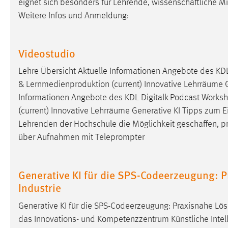
eignet sich besonders für Lehrende,
wissenschaftliche
Mi
in diesem Cookie gespeichert, ob man
Weitere Infos und Anmeldung:
eingeloggt ist.
Sprachpräferenz
Videostudio
Name:
site-language-preference
Lehre Übersicht Aktuelle Informationen Angebote des KD
& Lernmedienproduktion (current) Innovative Lehrräume Ge
Zweck:
Das Cookie speichert die gewählte
Informationen Angebote des KDL Digitalk Podcast Works
Sprache der Website.
(current) Innovative Lehrräume Generative KI Tipps zum Ein
Cookie Laufzeit:
30 Tage
Lehrenden der Hochschule die Möglichkeit
geschaffen
, 
über Aufnahmen mit Teleprompter
Chat
Name:
MibewSessionID, MIBEW_UserID,
Generative KI für die SPS-Codeerzeugung: P
mibew_locale, mibew-chat-frame-style-
Industrie
5e9dbeb1811c0446
Generative KI für die SPS-Codeerzeugung: Praxisnahe Lösu
Zweck:
Wird benötigt um die Chatfunktion
das Innovations- und Kompetenzzentrum Künstliche Intellige
nutzen zu können.