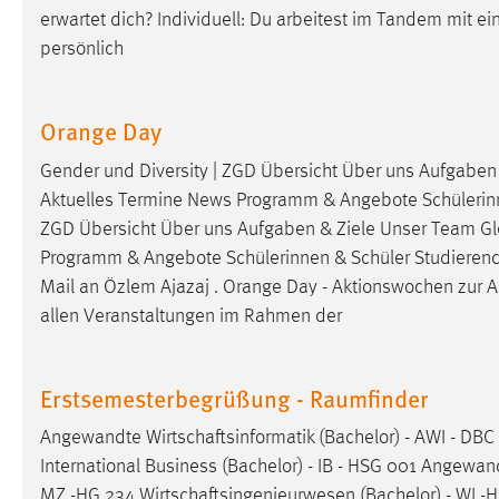
erwartet dich? Individuell: Du arbeitest im Tandem mit 
Anbieter:
Google Ireland Limited
persönlich
Zweck:
Conversion-Tracking
Cookie Laufzeit:
3 Monate
Orange Day
Facebook Pixel
Gender und Diversity | ZGD Übersicht Über uns Aufgaben
Aktuelles Termine News Programm & Angebote Schülerinnen
Name:
_fbp
ZGD Übersicht Über uns Aufgaben & Ziele Unser Team Gl
Programm & Angebote Schülerinnen & Schüler Studierende 
Anbieter:
Facebook
Mail an Özlem Ajazaj . Orange Day - Aktionswochen zur
A
Zweck:
Conversion-Tracking
allen Veranstaltungen im Rahmen der
Cookie Laufzeit:
3 Monate
Erstsemesterbegrüßung - Raumfinder
EXTERNE MEDIEN
Angewandte
Wirtschaftsinformatik
(Bachelor) - AWI - DB
International Business (Bachelor) - IB - HSG 001 Angewa
Um Inhalte von Videoplattformen und Social Media
MZ -HG 234
Wirtschaftsingenieurwesen
(Bachelor) - WI -
Plattformen anzeigen zu können, werden von diesen