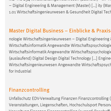
externen Medien Cookies gesetzt.
– Digital Engineering & Management (Master) [...] ity (Mas
1.01
Wirtschaftsingenieurwesen
& Gesundheit Digital Tec
YouTube
Master Digital Business – Einblicke & Praxi
Vimeo
nologie
Wirtschaftsingenieurwesen
– Digital Engineerin
Wirtschaftsinformatik
Angewandte
Wirtschaftspsychologi
Wirtschaftsinformatik
Angewandte
Wirtschaftspsychologi
(auslaufend) Digital Design Digital Technology [...] Engi
Wirtschaftsingenieurwesen
Angewandte
Wirtschaftspsyc
for Industrial
Finanzcontrolling
Unfallschutz EDV-Verwaltung Finanzen Finanzcontrolling (
Veranstaltungen,
Liegenschaften
, Hochschulsport Persona