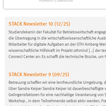
Impressum
|
Datenschutz
NOTWENDIGE COOKIES
Notwendige Cookies ermöglichen grundlegende
Funktionen und sind für die einwandfreie Funktion der
STACK Newsletter 10 (12/25)
Website erforderlich.
Studiendekanin der Fakultät für
Betriebswirtschaft
engagie
Einverständnis
die Übertragung in die
wirtschaftswissenschaftliche
Ausbi
Mitarbeiter für digitale Aufgaben an der OTH Amberg-We
Name:
cookie_consent
wissenschaftliche
Hilfskraft im Projekt othmind [...] der 
Zweck:
Dieser Cookie speichert die
Connect Center an: Es
schafft
die technische Brücke, um h
ausgewählten Einverständnis-Optionen
des Benutzers
Cookie Laufzeit:
STACK Newsletter 9 (09/25)
1 Jahr
Betreuung
schaffen
wir eine lernfreundliche Umgebung, di
Performance
Über Sandra Keiper Sandra Keiper ist dauerbeschäftigte
Gelingensfaktoren für eine nachhaltige Verankerung von 
Name:
staticfilecache
Workshop , in dem Teilnehmende selbst aktiv werden, Fra
Zweck:
Für performante Seitenauslieferung wird