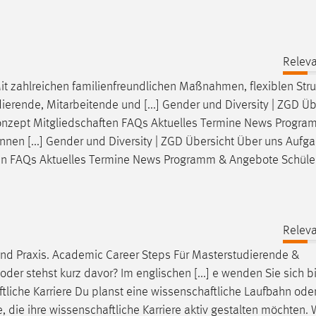
Releva
Mit zahlreichen familienfreundlichen Maßnahmen, flexiblen Str
ierende, Mitarbeitende und [...] Gender und Diversity | ZGD Üb
konzept
Mitgliedschaften
FAQs Aktuelles Termine News Progra
nen [...] Gender und Diversity | ZGD Übersicht Über uns Aufg
en
FAQs Aktuelles Termine News Programm & Angebote Schüle
Releva
nd Praxis. Academic Career Steps Für Masterstudierende &
oder stehst kurz davor? Im englischen [...] e wenden Sie sich bi
tliche
Karriere Du planst eine
wissenschaftliche
Laufbahn oder
e, die ihre
wissenschaftliche
Karriere aktiv gestalten möchten.