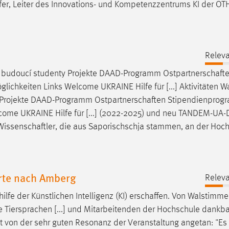
fer
, Leiter des Innovations- und Kompetenzzentrums KI der O
Releva
o budoucí studenty Projekte DAAD-Programm
Ostpartnerschaft
keiten Links Welcome UKRAINE Hilfe für [...] Aktivitäten 
y Projekte DAAD-Programm
Ostpartnerschaften
Stipendienprog
me UKRAINE Hilfe für [...] (2022-2025) und neu TANDEM-UA-
Wissenschaftler
, die aus Saporischschja stammen, an der Hoc
erte nach Amberg
Releva
lfe der Künstlichen Intelligenz (KI)
erschaffen
. Von Walstimme
wie Tiersprachen [...] und Mitarbeitenden der Hochschule dankb
ist von der sehr guten Resonanz der Veranstaltung angetan: "Es i