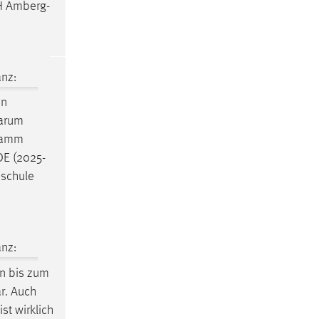
TH Amberg-
nz:
en
Warum
ramm
DE (2025-
hschule
nz:
n bis zum
ar. Auch
st wirklich