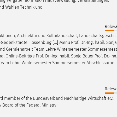
ung
Vergabeinformation Hausverwaltung, Veranstaltungen,
und Wahlen Technik und
Releva
ktionen, Architektur und
Kulturlandschaft
,
Landschaftsgeschic
Gedenkstädte Flossenbürg [...] Menü Prof. Dr.-Ing. habil. Sonj
nd Gremienarbeit Team Lehre Wintersemester Sommersemest
 Online-Beiträge Prof. Dr.-Ing. habil. Sonja Bauer Prof. Dr.-Ing.
Team Lehre Wintersemester Sommersemester Abschlussarbei
Releva
board member of the Bundesverband Nachhaltige
Wirtschaft
e.V.. 
Board of the Federal Ministry