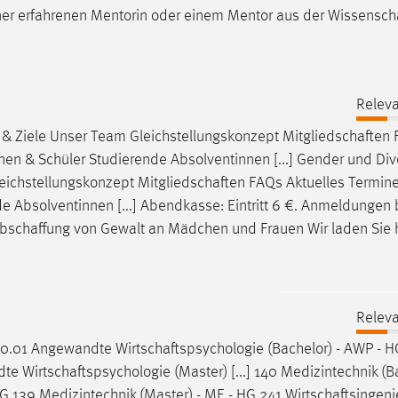
einer erfahrenen Mentorin oder einem Mentor aus der
Wissensch
Releva
 & Ziele Unser Team Gleichstellungskonzept
Mitgliedschaften
 & Schüler Studierende Absolventinnen [...] Gender und Dive
eichstellungskonzept
Mitgliedschaften
FAQs Aktuelles Termin
Absolventinnen [...] Abendkasse: Eintritt 6 €. Anmeldungen b
bschaffung
von Gewalt an Mädchen und Frauen Wir laden Sie h
Releva
C 0.01 Angewandte
Wirtschaftspsychologie
(Bachelor) - AWP - H
ndte
Wirtschaftspsychologie
(Master) [...] 140 Medizintechnik (B
HG 139 Medizintechnik (Master) - ME - HG 241
Wirtschaftsingen