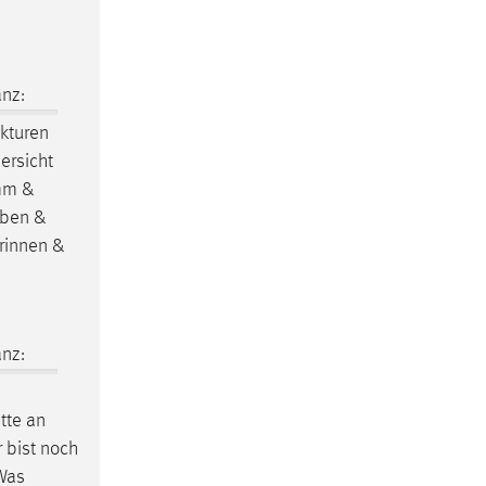
nz:
ukturen
ersicht
mm &
aben &
rinnen &
nz:
tte an
 bist noch
 Was