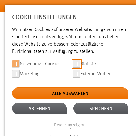
Zum Hauptinhalt springen
COOKIE EINSTELLUNGEN
Wir nutzen Cookies auf unserer Website. Einige von ihnen
sind technisch notwendig, während andere uns helfen,
diese Website zu verbessern oder zusätzliche
SUCHE
Funktionalitäten zur Verfügung zu stellen.
Notwendige Cookies
Statistik
Marketing
Externe Medien
ALLE AUSWÄHLEN
TYP: SEITEN
ALTER: 6 MONATE BIS 1 J
Aktive Filter:
ABLEHNEN
SPEICHERN
Gesucht nach "schäfer".
Es wurden 77 Ergebnisse gefunden
Details anzeigen