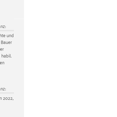
nz:
hte
und
a Bauer
er
 habil.
ten
nz:
In 2022,