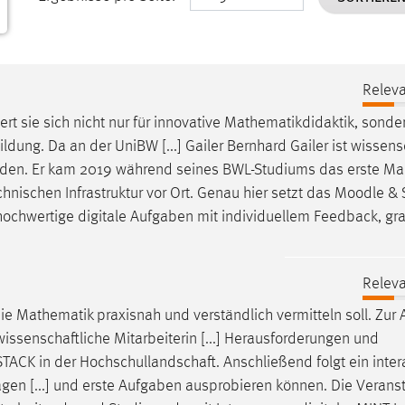
Releva
rt sie sich nicht nur für innovative Mathematikdidaktik, sonde
ldung. Da an der UniBW [...] Gailer Bernhard Gailer ist
wissensc
iden. Er kam 2019 während seines BWL-Studiums das erste Mal
technischen Infrastruktur vor Ort. Genau hier setzt das Moodle &
ochwertige digitale Aufgaben mit individuellem Feedback, gra
Releva
e Mathematik praxisnah und verständlich vermitteln soll. Zur A
wissenschaftliche
Mitarbeiterin [...] Herausforderungen und
STACK in der
Hochschullandschaft
. Anschließend folgt ein inter
gen [...] und erste Aufgaben ausprobieren können. Die Verans