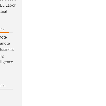
 DBC Labor
rial
nz:
ndte
wandte
Business
ing
lligence
nz: