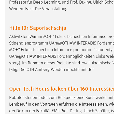
Professor für Deep Learning, und Prof. Dr.-Ing. Ulrich
Schä
Cookie Laufzeit:
MibewSessionID, mibew-chat-frame-
Weiden. Fazit Die Veranstaltung
style-5e9dbeb1811c0446 =
Sitzungslaufzeit, mibew_locale = 3
Jahre, MIBEW_UserID = 1 Jahr
Hilfe für Saporischschja
Login
Aktivitäten Warum MOE? Fokus Tschechien Informace pr
Stipendienprogramm UAre@OTHAW INTERADIS Fördermöglich
Name:
fe_user, be_user, be_lastLoginProvider
MOE? Fokus Tschechien Informace pro budoucí student
UAre@OTHAW INTERADIS Fördermöglichkeiten Links Welco
Zweck:
Dieser Cookie ist notwendig um sich an
der Website einloggen zu können.
2029). Im Rahmen dieser Projekte sind zwei ukrainische
tätig. Die OTH Amberg-Weiden möchte mit der
Cookie Laufzeit:
24 Stunden
Open Tech Hours locken über 160 Interessi
STATISTIK
Roboter steuern oder zum Beispiel kleine Kunstwerke mithi
Statistik Cookies erfassen Informationen anonym.
Lehrberuf In den Vorträgen erfuhren die Interessierten, 
Diese Informationen helfen uns zu verstehen, wie
der Dekan der Fakultät EMI, Prof. Dr.-Ing. Ulrich
Schäfer
, 
unsere Besucher unsere Website nutzen.