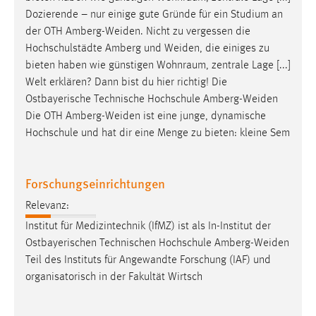
Zweck:
Dozierende – nur einige gute Gründe für ein Studium an
Dieser Cookie ist notwendig um sich an der Website
der OTH
Amberg-Weiden
. Nicht zu vergessen die
einloggen zu können.
Hochschulstädte Amberg und
Weiden
, die einiges zu
bieten haben wie günstigen Wohnraum, zentrale Lage [...]
Cookie Laufzeit:
Welt erklären? Dann bist du hier richtig! Die
24 Stunden
Ostbayerische Technische Hochschule
Amberg-Weiden
Die OTH
Amberg-Weiden
ist eine junge, dynamische
Hochschule und hat dir eine Menge zu bieten: kleine Sem
STATISTIK
Statistik Cookies erfassen Informationen anonym.
Diese Informationen helfen uns zu verstehen, wie
Forschungseinrichtungen
unsere Besucher unsere Website nutzen.
Relevanz:
Institut für Medizintechnik (IfMZ) ist als In-Institut der
Matomo
Ostbayerischen Technischen Hochschule
Amberg-Weiden
Name:
Teil des Instituts für Angewandte Forschung (IAF) und
_pk_ref, _pk_cvar, _pk_id, _pk_ses
organisatorisch in der Fakultät Wirtsch
Zweck:
Zugriffsstatistik