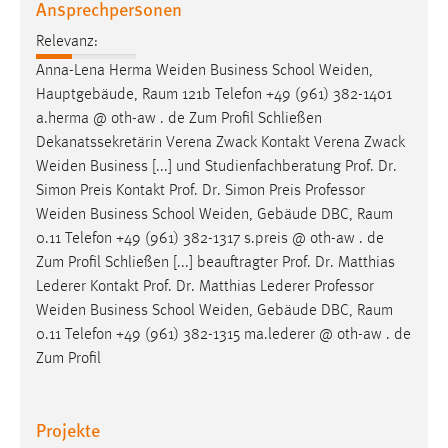
Ansprechpersonen
Conversion-Tracking
Relevanz:
Cookie Laufzeit:
Anna-Lena Herma
Weiden
Business School
Weiden
,
3 Monate
Hauptgebäude, Raum 121b Telefon +49 (961) 382-1401
a.herma @ oth-aw . de Zum Profil Schließen
Facebook Pixel
Dekanatssekretärin Verena Zwack Kontakt Verena Zwack
Weiden
Business [...] und Studienfachberatung Prof. Dr.
Name:
Simon Preis Kontakt Prof. Dr. Simon Preis Professor
_fbp
Weiden
Business School
Weiden
, Gebäude DBC, Raum
Anbieter:
0.11 Telefon +49 (961) 382-1317 s.preis @ oth-aw . de
Facebook
Zum Profil Schließen [...] beauftragter Prof. Dr. Matthias
Lederer Kontakt Prof. Dr. Matthias Lederer Professor
Zweck:
Weiden
Business School
Weiden
, Gebäude DBC, Raum
Conversion-Tracking
0.11 Telefon +49 (961) 382-1315 ma.lederer @ oth-aw . de
Cookie Laufzeit:
Zum Profil
3 Monate
Projekte