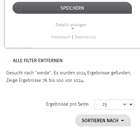
SPEICHERN
Alter
Details anzeigen
SUCHEN
Impressum
|
Datenschutz
NOTWENDIGE COOKIES
TYP: SEITEN
Aktive Filter:
Notwendige Cookies ermöglichen grundlegende
ALLE FILTER ENTFERNEN
Funktionen und sind für die einwandfreie Funktion der
Website erforderlich.
Gesucht nach "weide".
Es wurden 1024 Ergebnisse gefunden.
Zeige Ergebnisse 76 bis 100 von 1024.
Einverständnis
Name:
cookie_consent
Ergebnisse pro Seite:
Zweck:
SORTIEREN NACH
Dieser Cookie speichert die ausgewählten Einverständnis-
Optionen des Benutzers
Cookie Laufzeit: