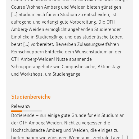
flexibel vor. Mathematik-Brückenkurs Mathematics Bridge
30 Tage
Course Wohnen Amberg und
Weiden
bieten günstigen
[...] Studium Sich für ein Studium zu entscheiden, ist
Chat
aufregend und verlangt gute Vorbereitung. Die OTH
Amberg-Weiden
ermöglicht angehenden Studierenden
Name:
Einblicke in Studiengänge und das studentische Leben,
MibewSessionID, MIBEW_UserID, mibew_locale, mibew-
berät [...] vorbereitet. Bewerben Zulassungsverfahren
chat-frame-style-5e9dbeb1811c0446
Reinschnuppern Entdecke dein Wunschstudium an der
Zweck:
OTH
Amberg-Weiden
! Nutze spannende
Wird benötigt um die Chatfunktion nutzen zu können.
Schnupperangebote wie Campusbesuche, Aktionstage
und Workshops, um Studiengänge
Cookie Laufzeit:
MibewSessionID, mibew-chat-frame-style-
5e9dbeb1811c0446 = Sitzungslaufzeit, mibew_locale = 3
Studienbereiche
Jahre, MIBEW_UserID = 1 Jahr
Relevanz:
Login
Dozierende – nur einige gute Gründe für ein Studium an
der OTH
Amberg-Weiden
. Nicht zu vergessen die
Name:
Hochschulstädte Amberg und
Weiden
, die einiges zu
fe_user, be_user, be_lastLoginProvider
bieten haben wie günstigen Wohnraum, zentrale Lage [...]