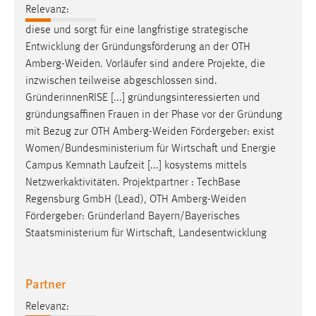
EXTERNE MEDIEN
Relevanz:
Um Inhalte von Videoplattformen und Social Media
diese und sorgt für eine langfristige strategische
Plattformen anzeigen zu können, werden von diesen
Entwicklung der Gründungsförderung an der OTH
externen Medien Cookies gesetzt.
Amberg-Weiden
. Vorläufer sind andere Projekte, die
inzwischen teilweise abgeschlossen sind.
YouTube
GründerinnenRISE [...] gründungsinteressierten und
gründungsaffinen Frauen in der Phase vor der Gründung
mit Bezug zur OTH
Amberg-Weiden
Fördergeber: exist
Vimeo
Women/Bundesministerium für Wirtschaft und Energie
Campus Kemnath Laufzeit [...] kosystems mittels
Netzwerkaktivitäten. Projektpartner : TechBase
Regensburg GmbH (Lead), OTH
Amberg-Weiden
Fördergeber: Gründerland Bayern/Bayerisches
Staatsministerium für Wirtschaft, Landesentwicklung
Partner
Relevanz: