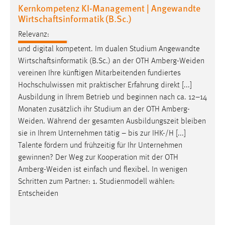
Kernkompetenz KI-Management | Angewandte
Wirtschaftsinformatik (B.Sc.)
Cookie Laufzeit:
Max. 13 Monate
Relevanz:
und digital kompetent. Im dualen Studium Angewandte
Wirtschaftsinformatik (B.Sc.) an der OTH
Amberg-Weiden
MARKETING
vereinen Ihre künftigen Mitarbeitenden fundiertes
Marketing Cookies werden von Drittanbietern
Hochschulwissen mit praktischer Erfahrung direkt [...]
verwendet, um personalisierte Werbung anzuzeigen.
Ausbildung in Ihrem Betrieb und beginnen nach ca. 12–14
Sie tun dies, indem sie Besucher über Websites
Monaten zusätzlich ihr Studium an der OTH
Amberg-
hinweg verfolgen.
Weiden
. Während der gesamten Ausbildungszeit bleiben
sie in Ihrem Unternehmen tätig – bis zur IHK-/H [...]
Google Ads
Talente fördern und frühzeitig für Ihr Unternehmen
gewinnen? Der Weg zur Kooperation mit der OTH
Name:
Amberg-Weiden
ist einfach und flexibel. In wenigen
_gcl_au
Schritten zum Partner: 1. Studienmodell wählen:
Entscheiden
Anbieter:
Google Ireland Limited
Zweck: