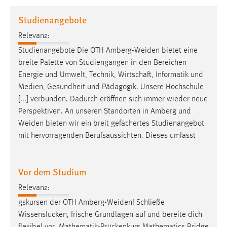
1 Jahr
Studienangebote
Relevanz:
Performance
Studienangebote Die OTH
Amberg-Weiden
bietet eine
Name:
breite Palette von Studiengängen in den Bereichen
staticfilecache
Energie und Umwelt, Technik, Wirtschaft, Informatik und
Medien, Gesundheit und Pädagogik. Unsere Hochschule
Zweck:
[...] verbunden. Dadurch eröffnen sich immer wieder neue
Für performante Seitenauslieferung wird in diesem Cookie
gespeichert, ob man eingeloggt ist.
Perspektiven. An unseren Standorten in Amberg und
Weiden
bieten wir ein breit gefächertes Studienangebot
mit hervorragenden Berufsaussichten. Dieses umfasst
Sprachpräferenz
Name:
Vor dem Studium
site-language-preference
Relevanz:
Zweck:
Das Cookie speichert die gewählte Sprache der Website.
gskursen der OTH
Amberg-Weiden
! Schließe
Wissenslücken, frische Grundlagen auf und bereite dich
Cookie Laufzeit: