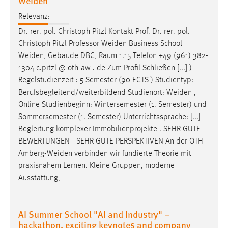
Weiden
Relevanz:
Dr. rer. pol. Christoph Pitzl Kontakt Prof. Dr. rer. pol.
Christoph Pitzl Professor
Weiden
Business School
Weiden
, Gebäude DBC, Raum 1.15 Telefon +49 (961) 382-
1304 c.pitzl @ oth-aw . de Zum Profil Schließen [...] )
Regelstudienzeit : 5 Semester (90 ECTS ) Studientyp:
Berufsbegleitend/weiterbildend Studienort:
Weiden
,
Online Studienbeginn: Wintersemester (1. Semester) und
Sommersemester (1. Semester) Unterrichtssprache: [...]
Begleitung komplexer Immobilienprojekte . SEHR GUTE
BEWERTUNGEN - SEHR GUTE PERSPEKTIVEN An der OTH
Amberg-Weiden
verbinden wir fundierte Theorie mit
praxisnahem Lernen. Kleine Gruppen, moderne
Ausstattung,
AI Summer School "AI and Industry" –
hackathon, exciting keynotes and company