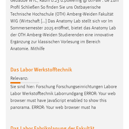
Gebäude WTC, Raum 0.23 d.powering @ oth-aw . de Zum
Profil Schließen So finden Sie uns Ostbayerische
Technische Hochschule (OTH)
Amberg-Weiden
Fakultät
WIG (Wirtschaft [...] Das Anatomy Lab stellt sich vor Im
Sommersemester 2025 eröffnet, bietet das Anatomy Lab
der OTH
Amberg-Weiden
Studierenden eine innovative
Ergänzung zur klassischen Vorlesung im Bereich
Anatomie. Mithilfe
Das Labor Werkstofftechnik
Relevanz:
Sie sind hier: Forschung Forschungseinrichtungen Labore
Labor Werkstofftechnik Laborrundgang ERROR: Your web
browser must have JavaScript enabled to show this
panorama. ERROR: Your web browser must ha
Das Labor Fabrikplanung der Fakultät