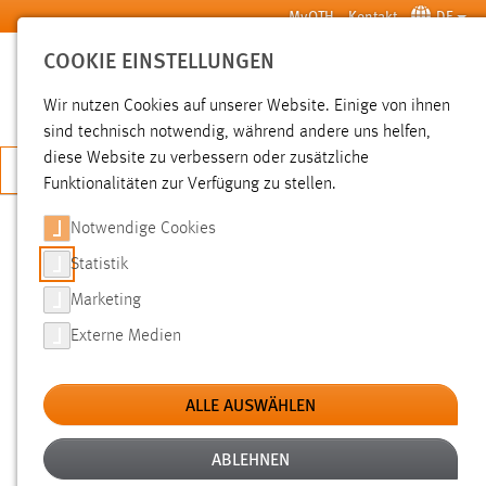
Zum Hauptinhalt springen
MyOTH
Kontakt
DE
COOKIE EINSTELLUNGEN
SUCHE
Wir nutzen Cookies auf unserer Website. Einige von ihnen
sind technisch notwendig, während andere uns helfen,
diese Website zu verbessern oder zusätzliche
JETZT BEWERBEN
Funktionalitäten zur Verfügung zu stellen.
Notwendige Cookies
SUCHE
Statistik
Marketing
FILTER
Externe Medien
Typ
ALLE AUSWÄHLEN
Erstellungsdatum
ABLEHNEN