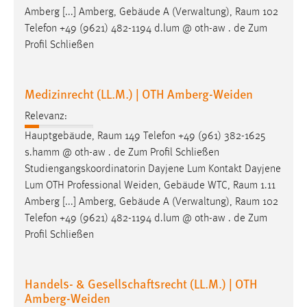
30 Tage
Amberg [...] Amberg, Gebäude A (Verwaltung),
Raum
102
Telefon +49 (9621) 482-1194 d.lum @ oth-aw . de Zum
Chat
Profil Schließen
Name:
MibewSessionID, MIBEW_UserID, mibew_locale, mibew-
Medizinrecht (LL.M.) | OTH Amberg-Weiden
chat-frame-style-5e9dbeb1811c0446
Relevanz:
Zweck:
Hauptgebäude,
Raum
149 Telefon +49 (961) 382-1625
Wird benötigt um die Chatfunktion nutzen zu können.
s.hamm @ oth-aw . de Zum Profil Schließen
Cookie Laufzeit:
Studiengangskoordinatorin Dayjene Lum Kontakt Dayjene
MibewSessionID, mibew-chat-frame-style-
Lum OTH Professional Weiden, Gebäude WTC,
Raum
1.11
5e9dbeb1811c0446 = Sitzungslaufzeit, mibew_locale = 3
Amberg [...] Amberg, Gebäude A (Verwaltung),
Raum
102
Jahre, MIBEW_UserID = 1 Jahr
Telefon +49 (9621) 482-1194 d.lum @ oth-aw . de Zum
Profil Schließen
Login
Name:
Handels- & Gesellschaftsrecht (LL.M.) | OTH
fe_user, be_user, be_lastLoginProvider
Amberg-Weiden