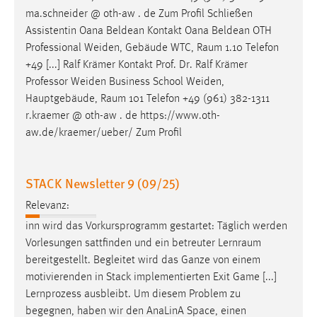
EXTERNE MEDIEN
ma.schneider @ oth-aw . de Zum Profil Schließen
Um Inhalte von Videoplattformen und Social Media
Assistentin Oana Beldean Kontakt Oana Beldean OTH
Plattformen anzeigen zu können, werden von diesen
Professional Weiden, Gebäude WTC,
Raum
1.10 Telefon
externen Medien Cookies gesetzt.
+49 [...] Ralf Krämer Kontakt Prof. Dr. Ralf Krämer
Professor Weiden Business School Weiden,
YouTube
Hauptgebäude,
Raum
101 Telefon +49 (961) 382-1311
r.kraemer @ oth-aw . de https://www.oth-
aw.de/kraemer/ueber/ Zum Profil
Vimeo
STACK Newsletter 9 (09/25)
Relevanz:
inn wird das Vorkursprogramm gestartet: Täglich werden
Vorlesungen sattfinden und ein betreuter
Lernraum
bereitgestellt. Begleitet wird das Ganze von einem
motivierenden in Stack implementierten Exit Game [...]
Lernprozess ausbleibt. Um diesem Problem zu
begegnen, haben wir den AnaLinA Space, einen