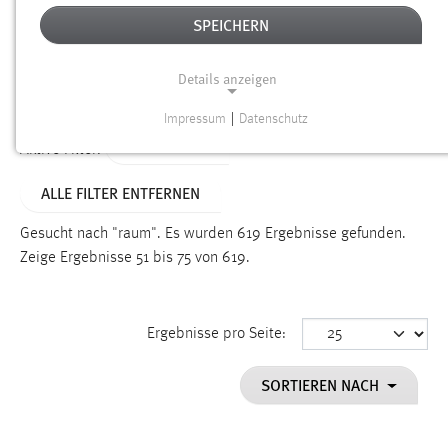
SPEICHERN
Alter
Details anzeigen
SUCHEN
Impressum
|
Datenschutz
NOTWENDIGE COOKIES
TYP: SEITEN
Aktive Filter:
Notwendige Cookies ermöglichen grundlegende
ALLE FILTER ENTFERNEN
Funktionen und sind für die einwandfreie Funktion der
Website erforderlich.
Gesucht nach "raum".
Es wurden 619 Ergebnisse gefunden.
Zeige Ergebnisse 51 bis 75 von 619.
Einverständnis
Name:
cookie_consent
Ergebnisse pro Seite:
Zweck:
SORTIEREN NACH
Dieser Cookie speichert die ausgewählten Einverständnis-
Optionen des Benutzers
Cookie Laufzeit: