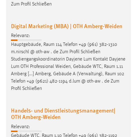
Zum Profil Schließen
Conversion-Tracking
Cookie Laufzeit:
Digital Marketing (MBA) | OTH Amberg-Weiden
3 Monate
Relevanz:
Facebook Pixel
Hauptgebäude,
Raum
114 Telefon +49 (961) 382-1310
m.nirschl @ oth-aw . de Zum Profil Schließen
Name:
Studiengangskoordinatorin Dayjene Lum Kontakt Dayjene
_fbp
Lum OTH Professional Weiden, Gebäude WTC,
Raum
1.11
Anbieter:
Amberg [...] Amberg, Gebäude A (Verwaltung),
Raum
102
Facebook
Telefon +49 (9621) 482-1194 d.lum @ oth-aw . de Zum
Profil Schließen
Zweck:
Conversion-Tracking
Cookie Laufzeit:
Handels- und Dienstleistungsmanagement|
3 Monate
OTH Amberg-Weiden
Relevanz:
Gebäude WTC,
Raum
1.10 Telefon +49 (961) 382-1192