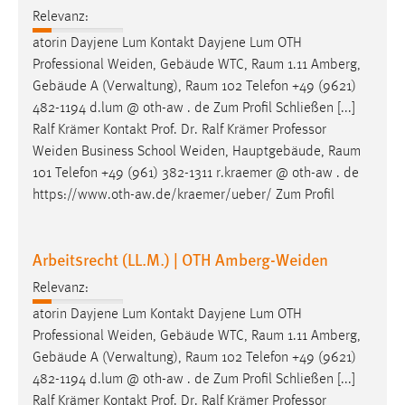
Zweck:
Relevanz:
Dieser Cookie ist notwendig um sich an der Website
atorin Dayjene Lum Kontakt Dayjene Lum OTH
einloggen zu können.
Professional Weiden, Gebäude WTC,
Raum
1.11 Amberg,
Cookie Laufzeit:
Gebäude A (Verwaltung),
Raum
102 Telefon +49 (9621)
24 Stunden
482-1194 d.lum @ oth-aw . de Zum Profil Schließen [...]
Ralf Krämer Kontakt Prof. Dr. Ralf Krämer Professor
Weiden Business School Weiden, Hauptgebäude,
Raum
101 Telefon +49 (961) 382-1311 r.kraemer @ oth-aw . de
STATISTIK
https://www.oth-aw.de/kraemer/ueber/ Zum Profil
Statistik Cookies erfassen Informationen anonym.
Diese Informationen helfen uns zu verstehen, wie
unsere Besucher unsere Website nutzen.
Arbeitsrecht (LL.M.) | OTH Amberg-Weiden
Relevanz:
Matomo
atorin Dayjene Lum Kontakt Dayjene Lum OTH
Name:
Professional Weiden, Gebäude WTC,
Raum
1.11 Amberg,
_pk_ref, _pk_cvar, _pk_id, _pk_ses
Gebäude A (Verwaltung),
Raum
102 Telefon +49 (9621)
482-1194 d.lum @ oth-aw . de Zum Profil Schließen [...]
Zweck:
Ralf Krämer Kontakt Prof. Dr. Ralf Krämer Professor
Zugriffsstatistik