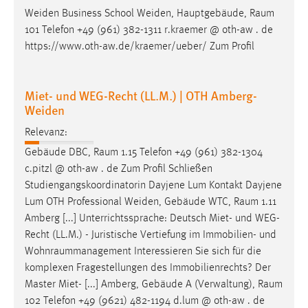
Weiden Business School Weiden, Hauptgebäude,
Raum
Cookie Laufzeit:
101 Telefon +49 (961) 382-1311 r.kraemer @ oth-aw . de
Max. 13 Monate
https://www.oth-aw.de/kraemer/ueber/ Zum Profil
Miet- und WEG-Recht (LL.M.) | OTH Amberg-
MARKETING
Weiden
Marketing Cookies werden von Drittanbietern
Relevanz:
verwendet, um personalisierte Werbung anzuzeigen.
Sie tun dies, indem sie Besucher über Websites
Gebäude DBC,
Raum
1.15 Telefon +49 (961) 382-1304
hinweg verfolgen.
c.pitzl @ oth-aw . de Zum Profil Schließen
Studiengangskoordinatorin Dayjene Lum Kontakt Dayjene
Google Ads
Lum OTH Professional Weiden, Gebäude WTC,
Raum
1.11
Amberg [...] Unterrichtssprache: Deutsch Miet- und WEG-
Name:
Recht (LL.M.) - Juristische Vertiefung im Immobilien- und
_gcl_au
Wohnraummanagement
Interessieren Sie sich für die
Anbieter:
komplexen Fragestellungen des Immobilienrechts? Der
Google Ireland Limited
Master Miet- [...] Amberg, Gebäude A (Verwaltung),
Raum
102 Telefon +49 (9621) 482-1194 d.lum @ oth-aw . de
Zweck: