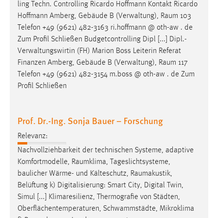
ling Techn. Controlling Ricardo Hoffmann Kontakt Ricardo
Hoffmann Amberg, Gebäude B (Verwaltung),
Raum
103
Telefon +49 (9621) 482-3163 ri.hoffmann @ oth-aw . de
Zum Profil Schließen Budgetcontrolling Dipl [...] Dipl.-
Verwaltungswirtin (FH) Marion Boss Leiterin Referat
Finanzen Amberg, Gebäude B (Verwaltung),
Raum
117
Telefon +49 (9621) 482-3154 m.boss @ oth-aw . de Zum
Profil Schließen
Prof. Dr.-Ing. Sonja Bauer – Forschung
Relevanz:
Nachvollziehbarkeit der technischen Systeme, adaptive
Komfortmodelle,
Raumklima
, Tageslichtsysteme,
baulicher Wärme- und Kälteschutz,
Raumakustik
,
Belüftung k) Digitalisierung: Smart City, Digital Twin,
Simul [...] Klimaresilienz, Thermografie von Städten,
Oberflächentemperaturen, Schwammstädte, Mikroklima