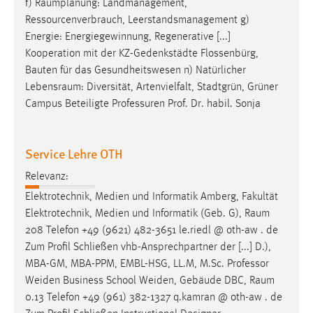
f)
Raumplanung
: Landmanagement,
Ressourcenverbrauch, Leerstandsmanagement g)
Energie: Energiegewinnung, Regenerative [...]
Kooperation mit der KZ-Gedenkstädte Flossenbürg,
Bauten für das Gesundheitswesen n) Natürlicher
Lebensraum
: Diversität, Artenvielfalt, Stadtgrün, Grüner
Campus Beteiligte Professuren Prof. Dr. habil. Sonja
Service Lehre OTH
Relevanz:
Elektrotechnik, Medien und Informatik Amberg, Fakultät
Elektrotechnik, Medien und Informatik (Geb. G),
Raum
208 Telefon +49 (9621) 482-3651 le.riedl @ oth-aw . de
Zum Profil Schließen vhb-Ansprechpartner der [...] D.),
MBA-GM, MBA-PPM, EMBL-HSG, LL.M, M.Sc. Professor
Weiden Business School Weiden, Gebäude DBC,
Raum
0.13 Telefon +49 (961) 382-1327 q.kamran @ oth-aw . de