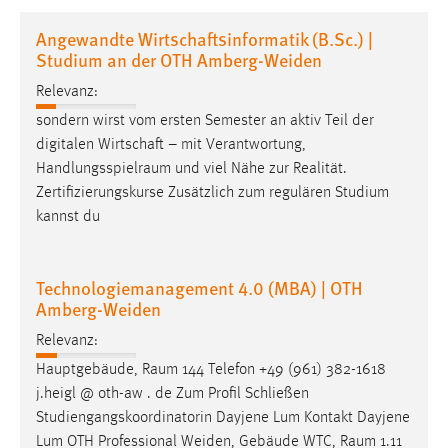
1 Jahr
Angewandte Wirtschaftsinformatik (B.Sc.) |
Studium an der OTH Amberg-Weiden
Performance
Relevanz:
Name:
sondern wirst vom ersten Semester an aktiv Teil der
staticfilecache
digitalen Wirtschaft – mit Verantwortung,
Handlungsspielraum
und viel Nähe zur Realität.
Zweck:
Zertifizierungskurse Zusätzlich zum regulären Studium
Für performante Seitenauslieferung wird in diesem Cookie
kannst du
gespeichert, ob man eingeloggt ist.
Sprachpräferenz
Technologiemanagement 4.0 (MBA) | OTH
Amberg-Weiden
Name:
site-language-preference
Relevanz:
Hauptgebäude,
Raum
144 Telefon +49 (961) 382-1618
Zweck:
j.heigl @ oth-aw . de Zum Profil Schließen
Das Cookie speichert die gewählte Sprache der Website.
Studiengangskoordinatorin Dayjene Lum Kontakt Dayjene
Cookie Laufzeit:
Lum OTH Professional Weiden, Gebäude WTC,
Raum
1.11