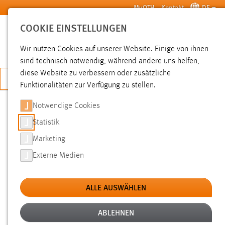
Zum Hauptinhalt springen
MyOTH
Kontakt
DE
COOKIE EINSTELLUNGEN
SUCHE
Wir nutzen Cookies auf unserer Website. Einige von ihnen
sind technisch notwendig, während andere uns helfen,
diese Website zu verbessern oder zusätzliche
JETZT BEWERBEN
Funktionalitäten zur Verfügung zu stellen.
Notwendige Cookies
SUCHE
Statistik
Marketing
FILTER
Externe Medien
Typ
ALLE AUSWÄHLEN
Erstellungsdatum
ABLEHNEN