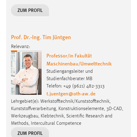
30 Tage
ZUM PROFIL
Chat
Name:
Prof. Dr.-Ing. Tim Jüntgen
MibewSessionID, MIBEW_UserID, mibew_locale, mibew-
chat-frame-style-5e9dbeb1811c0446
Relevanz:
Professor/in Fakultät
Zweck:
Maschinenbau/Umwelttechnik
Wird benötigt um die Chatfunktion nutzen zu können.
Studiengangsleiter und
Cookie Laufzeit:
Studienfachberater MB
MibewSessionID, mibew-chat-frame-style-
Telefon: +49 (9621) 482-3313
5e9dbeb1811c0446 = Sitzungslaufzeit, mibew_locale = 3
t.juentgen
@
oth-aw
.
de
Jahre, MIBEW_UserID = 1 Jahr
Lehrgebiet(e): Werkstofftechnik/Kunststofftechnik,
Kunststoffverarbeitung, Konstruktionselemente, 3D-CAD,
Login
Werkzeugbau, Klebtechnik, Scientific Research and
Methods, Intercultural Competence
Name:
fe_user, be_user, be_lastLoginProvider
ZUM PROFIL