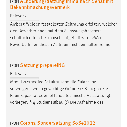
AEnderungssatzung Imma nach Senat mit
[PDF]
Bekanntmachungsvermerk
Relevanz:
Amberg-Weiden festgelegten
Zeitraums
erfolgen, welcher
den BewerberInnen mit dem Zulassungsbescheid
schriftlich oder elektronisch mitgeteilt wird. 2Wenn
BewerberInnen diesen
Zeitraum
nicht einhalten können
Satzung prepareING
[PDF]
Relevanz:
Modul zuständige Fakultät kann die Zulassung
verweigern, wenn gewichtige Gründe (z.B. begrenzte
Raumkapazität
oder fehlende technische Ausstattung)
vorliegen. § 4 Studienaufbau (1) Die Aufnahme des
Corona Sondersatzung SoSe2022
[PDF]