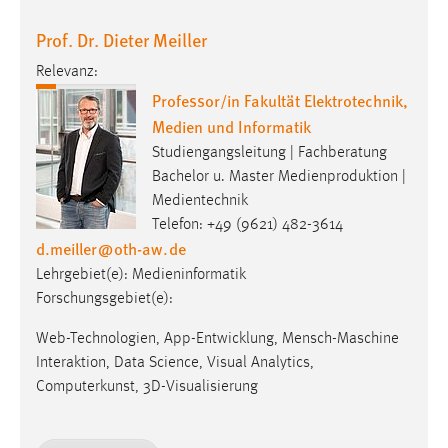
Conversion-Tracking
Prof. Dr. Dieter Meiller
Cookie Laufzeit:
Relevanz:
3 Monate
Professor/in Fakultät Elektrotechnik,
Medien und Informatik
Facebook Pixel
Studiengangsleitung | Fachberatung
Name:
Bachelor u. Master Medienproduktion |
_fbp
Medientechnik
Telefon: +49 (9621) 482-3614
Anbieter:
d.meiller
@
oth-aw
.
de
Facebook
Lehrgebiet(e): Medieninformatik
Zweck:
Forschungsgebiet(e):
Conversion-Tracking
Web-Technologien, App-Entwicklung, Mensch-Maschine
Cookie Laufzeit:
Interaktion, Data Science, Visual Analytics,
3 Monate
Computerkunst, 3D-Visualisierung