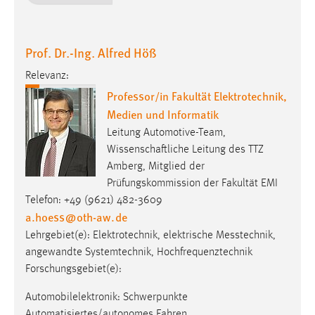
Zweck:
Dieser Cookie ist notwendig um sich an der Website
einloggen zu können.
Prof. Dr.-Ing. Alfred Höß
Cookie Laufzeit:
Relevanz:
24 Stunden
Professor/in Fakultät Elektrotechnik,
Medien und Informatik
Leitung Automotive-Team,
STATISTIK
Wissenschaftliche Leitung des TTZ
Statistik Cookies erfassen Informationen anonym.
Amberg, Mitglied der
Diese Informationen helfen uns zu verstehen, wie
Prüfungskommission der Fakultät EMI
unsere Besucher unsere Website nutzen.
Telefon: +49 (9621) 482-3609
a.hoess
@
oth-aw
.
de
Matomo
Lehrgebiet(e): Elektro­tech­nik, elek­trische Mess­technik,
angewandte Systemtechnik, Hochfrequenztechnik
Name:
Forschungsgebiet(e):
_pk_ref, _pk_cvar, _pk_id, _pk_ses
Automobilelektronik: Schwerpunkte
Zweck:
Automatisiertes/autonomes Fahren,
Zugriffsstatistik