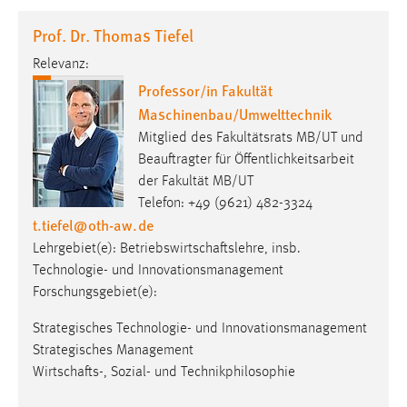
1 Jahr
Prof. Dr. Thomas Tiefel
Relevanz:
Performance
Professor/in Fakultät
Name:
Maschinenbau/Umwelttechnik
staticfilecache
Mitglied des Fakultätsrats MB/UT und
Zweck:
Beauftragter für Öffentlichkeitsarbeit
Für performante Seitenauslieferung wird in diesem Cookie
der Fakultät MB/UT
gespeichert, ob man eingeloggt ist.
Telefon: +49 (9621) 482-3324
t.tiefel
@
oth-aw
.
de
Sprachpräferenz
Lehrgebiet(e): Betriebswirtschaftslehre, insb.
Technologie- und Innovationsmanagement
Name:
Forschungsgebiet(e):
site-language-preference
Strategisches Technologie- und Innovationsmanagement
Zweck:
Strategisches Management
Das Cookie speichert die gewählte Sprache der Website.
Wirtschafts-, Sozial- und Technikphilosophie
Cookie Laufzeit: