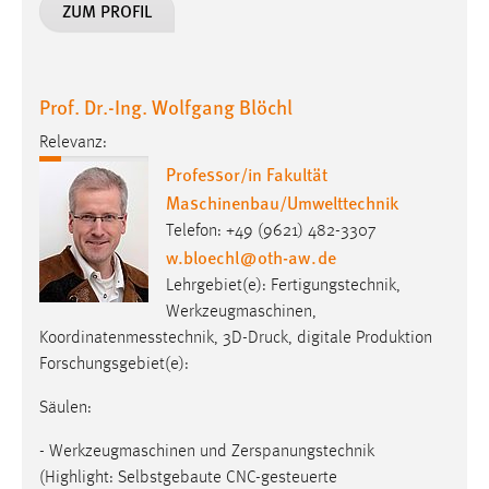
EXTERNE MEDIEN
ZUM PROFIL
Um Inhalte von Videoplattformen und Social Media
Plattformen anzeigen zu können, werden von diesen
externen Medien Cookies gesetzt.
Prof. Dr.-Ing. Wolfgang Blöchl
Relevanz:
YouTube
Professor/in Fakultät
Maschinenbau/Umwelttechnik
Vimeo
Telefon: +49 (9621) 482-3307
w.bloechl
@
oth-aw
.
de
Lehrgebiet(e): Fertigungstechnik,
Werkzeugmaschinen,
Koordinatenmesstechnik, 3D-Druck, digitale Produktion
Forschungsgebiet(e):
Säulen:
- Werkzeugmaschinen und Zerspanungstechnik
(Highlight: Selbstgebaute CNC-gesteuerte