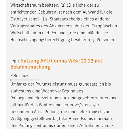
Wirtschaftsraum
besitzen. (2) 1Die Höhe der zu
entrichtenden Gebühren ist nach dem Aufwand für die
Ostbayerische [...] 2. Staatsangehörige eines anderen
Vertragsstaates des Abkommens über den Europäischen
Wirtschaftsraum
und Personen, die eine inländische
Hochschulzugangsberechtigung besit- zen, 3. Personen
Satzung APO Corona WiSe 22 23 mit
[PDF]
Bekanntmachung
Relevanz:
Umfangs der Prüfungsleistung muss grundsätzlich bis
spätestens eine Woche vor Beginn des
Prüfungsanmeldezeitraums
bekanntgegeben werden und
gilt nur für das Wintersemester 2022/2023. 4In
besonderen A [...] Prüfung, die ihnen elektronisch zur
Verfügung gestellt wird. 5Take-Home-Exams innerhalb
des
Prüfungszeitraums
dürfen einen Zeitrahmen von 24