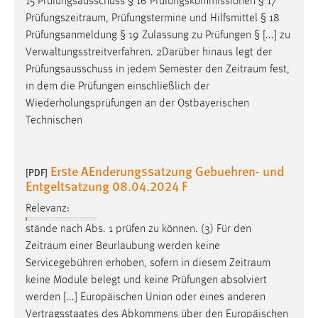
15 Prüfungsausschuss § 16 Prüfungskommissionen § 17
Prüfungszeitraum
, Prüfungstermine und Hilfsmittel § 18
Prüfungsanmeldung § 19 Zulassung zu Prüfungen § [...] zu
Verwaltungsstreitverfahren. 2Darüber hinaus legt der
Prüfungsausschuss in jedem Semester den
Zeitraum
fest,
in dem die Prüfungen einschließlich der
Wiederholungsprüfungen an der Ostbayerischen
Technischen
Erste AEnderungssatzung Gebuehren- und
[PDF]
Entgeltsatzung 08.04.2024 F
Relevanz:
stände nach Abs. 1 prüfen zu können. (3) Für den
Zeitraum
einer Beurlaubung werden keine
Servicegebühren erhoben, sofern in diesem
Zeitraum
keine Module belegt und keine Prüfungen absolviert
werden [...] Europäischen Union oder eines anderen
Vertragsstaates des Abkommens über den Europäischen