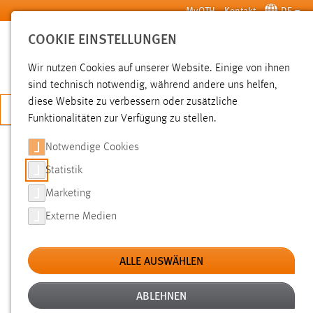
Zum Hauptinhalt springen
MyOTH
Kontakt
DE
COOKIE EINSTELLUNGEN
SUCHE
Wir nutzen Cookies auf unserer Website. Einige von ihnen
sind technisch notwendig, während andere uns helfen,
diese Website zu verbessern oder zusätzliche
JETZT BEWERBEN
Funktionalitäten zur Verfügung zu stellen.
Notwendige Cookies
SUCHE
Statistik
Marketing
FILTER
Externe Medien
Typ
ALLE AUSWÄHLEN
Erstellungsdatum
ABLEHNEN