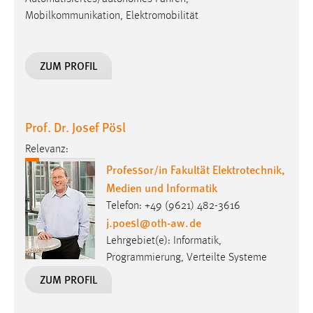
Mobilkommunikation, Elektromobilität
Cookie Laufzeit:
Max. 13 Monate
ZUM PROFIL
MARKETING
Marketing Cookies werden von Drittanbietern
Prof. Dr. Josef Pösl
verwendet, um personalisierte Werbung anzuzeigen.
Relevanz:
Sie tun dies, indem sie Besucher über Websites
Professor/in Fakultät Elektrotechnik,
hinweg verfolgen.
Medien und Informatik
Google Ads
Telefon: +49 (9621) 482-3616
j.poesl
@
oth-aw
.
de
Name:
Lehrgebiet(e): Informatik,
_gcl_au
Programmierung, Verteilte Systeme
Anbieter:
ZUM PROFIL
Google Ireland Limited
Zweck: