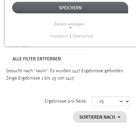
SPEICHERN
Alter
Details anzeigen
SUCHEN
Impressum
|
Datenschutz
NOTWENDIGE COOKIES
ALTER: ÜBER EIN JAHR
Aktive Filter:
Notwendige Cookies ermöglichen grundlegende
ALLE FILTER ENTFERNEN
Funktionen und sind für die einwandfreie Funktion der
Website erforderlich.
Gesucht nach "raum".
Es wurden 1417 Ergebnisse gefunden.
Zeige Ergebnisse 1 bis 25 von 1417.
Einverständnis
Name:
cookie_consent
Ergebnisse pro Seite:
Zweck:
SORTIEREN NACH
Dieser Cookie speichert die ausgewählten Einverständnis-
Optionen des Benutzers
Cookie Laufzeit: