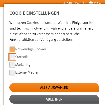
Zum Hauptinhalt springen
MyOTH
Kontakt
DE
COOKIE EINSTELLUNGEN
SUCHE
Wir nutzen Cookies auf unserer Website. Einige von ihnen
sind technisch notwendig, während andere uns helfen,
diese Website zu verbessern oder zusätzliche
JETZT BEWERBEN
Funktionalitäten zur Verfügung zu stellen.
Notwendige Cookies
SUCHE
Statistik
Marketing
FILTER
Externe Medien
Typ
ALLE AUSWÄHLEN
Erstellungsdatum
ABLEHNEN