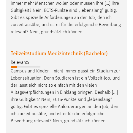
immer mehr Menschen wollen oder müssen ihre [...] ihre
Cookie Laufzeit:
Gültigkeit? Nein, ECTS-Punkte sind „lebenslang“ gültig.
Max. 13 Monate
Gibt es spezielle Anforderungen an den
Job
, den ich
zurzeit ausübe, und ist er für die erfolgreiche Bewerbung
relevant? Nein, grundsätzlich können
MARKETING
Marketing Cookies werden von Drittanbietern
Teilzeitstudium Medizintechnik (Bachelor)
verwendet, um personalisierte Werbung anzuzeigen.
Relevanz:
Sie tun dies, indem sie Besucher über Websites
Campus und Kinder – nicht immer passt ein Studium zur
hinweg verfolgen.
Lebenssituation. Denn Studieren ist ein Vollzeit-
Job
, und
Google Ads
der lässt sich nicht so einfach mit den vielen
Alltagsverpflichtungen in Einklang bringen. Deshalb [...]
Name:
ihre Gültigkeit? Nein, ECTS-Punkte sind „lebenslang“
_gcl_au
gültig. Gibt es spezielle Anforderungen an den
Job
, den
ich zurzeit ausübe, und ist er für die erfolgreiche
Anbieter:
Bewerbung relevant? Nein, grundsätzlich können
Google Ireland Limited
Zweck: