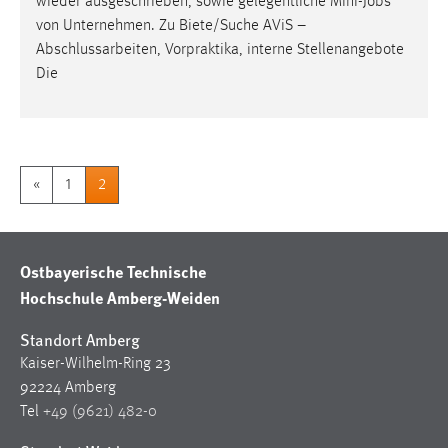
wieder ausgeschrieben, sowie gelegentliche Mini-
Jobs
von Unternehmen. Zu Biete/Suche AViS –
Abschlussarbeiten, Vorpraktika, interne Stellenangebote
Die
«
1
2
Ostbayerische Technische
Hochschule Amberg-Weiden
Standort Amberg
Kaiser-Wilhelm-Ring 23
92224 Amberg
Tel
+49 (9621) 482-0