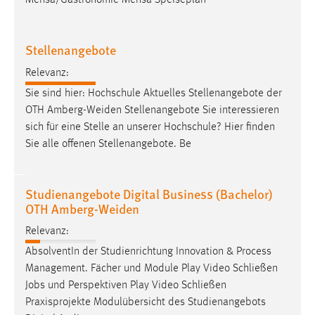
Mensa/Gastronomie Mensa Speiseplan
30 Tage
Chat
Stellenangebote
Relevanz:
Name:
MibewSessionID, MIBEW_UserID, mibew_locale, mibew-
Sie sind hier: Hochschule Aktuelles Stellenangebote der
chat-frame-style-5e9dbeb1811c0446
OTH Amberg-Weiden Stellenangebote Sie interessieren
sich für eine Stelle an unserer Hochschule? Hier finden
Zweck:
Sie alle offenen Stellenangebote. Be
Wird benötigt um die Chatfunktion nutzen zu können.
Cookie Laufzeit:
MibewSessionID, mibew-chat-frame-style-
Studienangebote Digital Business (Bachelor)
5e9dbeb1811c0446 = Sitzungslaufzeit, mibew_locale = 3
OTH Amberg-Weiden
Jahre, MIBEW_UserID = 1 Jahr
Relevanz:
AbsolventIn der Studienrichtung Innovation & Process
Login
Management. Fächer und Module Play Video Schließen
Name:
Jobs
und Perspektiven Play Video Schließen
fe_user, be_user, be_lastLoginProvider
Praxisprojekte Modulübersicht des Studienangebots