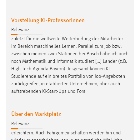
EXTERNE MEDIEN
Um Inhalte von Videoplattformen und Social Media
Vorstellung KI-ProfessorInnen
Plattformen anzeigen zu können, werden von diesen
externen Medien Cookies gesetzt.
Relevanz:
zuletzt für die weltweite Weiterbildung der Mitarbeiter
YouTube
im Bereich maschinelles Lernen. Parallel zum
Job
bzw.
zwischen meinen zwei Stationen bei Bosch habe ich auch
Vimeo
noch Mathematik und Informatik studiert [...] Länder (z.B.
High-Tech-Agenda Bayern). Insgesamt können KI-
Studierende auf ein breites Portfolio von
Job
-Angeboten
zurückgreifen, in etablierten Unternehmen, aber auch
aufstrebenden KI-Start-Ups und Fors
Über den Marktplatz
Relevanz:
erleichtern. Auch Fahrgemeinschaften werden hin und