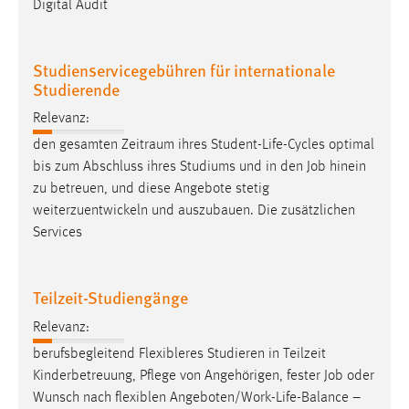
Digital Audit
Zweck:
Dieser Cookie ist notwendig um sich an der Website
einloggen zu können.
Studienservicegebühren für internationale
Studierende
Cookie Laufzeit:
24 Stunden
Relevanz:
den gesamten Zeitraum ihres Student-Life-Cycles optimal
bis zum Abschluss ihres Studiums und in den
Job
hinein
STATISTIK
zu betreuen, und diese Angebote stetig
Statistik Cookies erfassen Informationen anonym.
weiterzuentwickeln und auszubauen. Die zusätzlichen
Diese Informationen helfen uns zu verstehen, wie
Services
unsere Besucher unsere Website nutzen.
Teilzeit-Studiengänge
Matomo
Relevanz:
Name:
berufsbegleitend Flexibleres Studieren in Teilzeit
_pk_ref, _pk_cvar, _pk_id, _pk_ses
Kinderbetreuung, Pflege von Angehörigen, fester
Job
oder
Zweck:
Wunsch nach flexiblen Angeboten/Work-Life-Balance –
Zugriffsstatistik