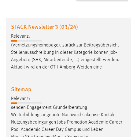
1 Jahr
Performance
STACK Newsletter 3 (03/24)
Name:
Relevanz:
staticfilecache
(Vernetzungshomepage). zurück zur Beitragsübersicht
Stellenausschreibung In dieser Kategorie können
Job
-
Zweck:
Angebote (SHK, Mitarbeitende, ...) eingestellt werden.
Für performante Seitenauslieferung wird in diesem Cookie
gespeichert, ob man eingeloggt ist.
Aktuell wird an der OTH Amberg-Weiden eine
Sprachpräferenz
Sitemap
Name:
Relevanz:
site-language-preference
senden Engagement Gründerberatung
Zweck:
Weiterbildungsangebote Nachwuchsakquise Kontakt
Das Cookie speichert die gewählte Sprache der Website.
Nutzungsbedingungen
Jobs
Promotion Academic Career
Pool Academic Career Day Campus und Leben
Cookie Laufzeit: