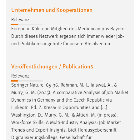
Conversion-Tracking
Unternehmen und Kooperationen
Cookie Laufzeit:
Relevanz:
3 Monate
Europe in Köln und Mitglied des Mediencampus Bayern.
Durch dieses Netzwerk ergeben sich immer wieder
Job
-
Facebook Pixel
und Praktikumsangebote für unsere Absolventen.
Name:
_fbp
Veröffentlichungen / Publications
Anbieter:
Relevanz:
Facebook
Springer Nature: 65-96. Rahman, M. J., Jaiswal, A., &
Zweck:
Murry, G. M. (2025). A comparative Analysis of
Job
Market
Conversion-Tracking
Dynamics in Germany and the Czech Republic via
LinkedIn. Ed. Z. Kresa: In Opportunities and [...]
Cookie Laufzeit:
Washington, D., Murry, G. M., & Altieri, M. (in press).
3 Monate
Workforce Skills: A Multi-Industry Analysis:
Job
Market
Trends and Expert Insights. bidt Herausgeberschrift
Digitalisierungskollegs. Gesellschaft für