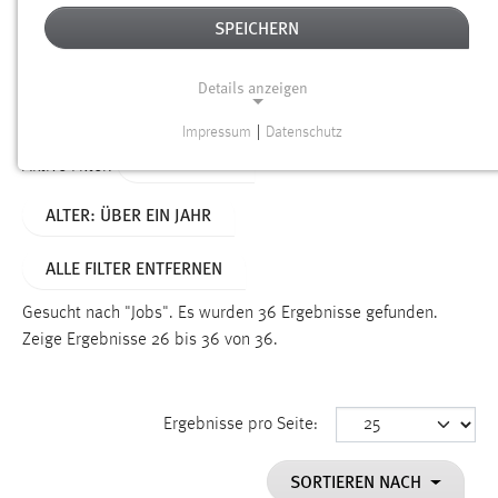
SPEICHERN
Alter
Details anzeigen
SUCHEN
Impressum
|
Datenschutz
NOTWENDIGE COOKIES
TYP: SEITEN
Aktive Filter:
Notwendige Cookies ermöglichen grundlegende
ALTER: ÜBER EIN JAHR
Funktionen und sind für die einwandfreie Funktion der
Website erforderlich.
ALLE FILTER ENTFERNEN
Einverständnis
Gesucht nach "Jobs".
Es wurden 36 Ergebnisse gefunden.
Name:
Zeige Ergebnisse 26 bis 36 von 36.
cookie_consent
Zweck:
Ergebnisse pro Seite:
Dieser Cookie speichert die ausgewählten Einverständnis-
Optionen des Benutzers
SORTIEREN NACH
Cookie Laufzeit: