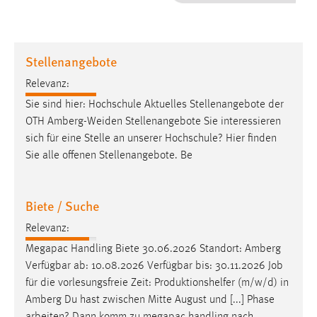
1 Jahr
Performance
Stellenangebote
Name:
Relevanz:
staticfilecache
Sie sind hier: Hochschule Aktuelles Stellenangebote der
OTH Amberg-Weiden Stellenangebote Sie interessieren
Zweck:
sich für eine Stelle an unserer Hochschule? Hier finden
Für performante Seitenauslieferung wird in diesem Cookie
gespeichert, ob man eingeloggt ist.
Sie alle offenen Stellenangebote. Be
Sprachpräferenz
Biete / Suche
Name:
Relevanz:
site-language-preference
Megapac Handling Biete 30.06.2026 Standort: Amberg
Zweck:
Verfügbar ab: 10.08.2026 Verfügbar bis: 30.11.2026
Job
Das Cookie speichert die gewählte Sprache der Website.
für die vorlesungsfreie Zeit: Produktionshelfer (m/w/d) in
Amberg Du hast zwischen Mitte August und [...] Phase
Cookie Laufzeit: