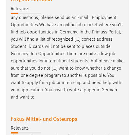
EXTERNE MEDIEN
Relevanz:
Um Inhalte von Videoplattformen und Social Media
any questions, please send us an Email . Employment
Plattformen anzeigen zu können, werden von diesen
Opportunities We have an online
job
market where you'll
externen Medien Cookies gesetzt.
find
job
opportunities in Germany. In the Primuss Portal,
you will find a list of recognized [...] correct address.
YouTube
Student ID cards will not be sent to places outside
Germany.
Job
Opportunities There are quite a few
job
Vimeo
opportunities for international students, but please make
sure that you do not [...] want to know whether a change
from one degree program to another is possible. You
want to apply for a
job
or internship and need help with
your application. You have to write a paper in German
and want to
Fokus Mittel- und Osteuropa
Relevanz: