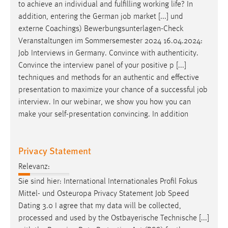
to achieve an individual and fulfilling working life? In
Zweck:
addition, entering the German
job
market [...] und
Dieser Cookie ist notwendig um sich an der Website
externe Coachings) Bewerbungsunterlagen-Check
einloggen zu können.
Veranstaltungen im Sommersemester 2024 16.04.2024:
Cookie Laufzeit:
Job
Interviews in Germany. Convince with authenticity.
24 Stunden
Convince the interview panel of your positive p [...]
techniques and methods for an authentic and effective
presentation to maximize your chance of a successful
job
STATISTIK
interview. In our webinar, we show you how you can
make your self-presentation convincing. In addition
Statistik Cookies erfassen Informationen anonym.
Diese Informationen helfen uns zu verstehen, wie
unsere Besucher unsere Website nutzen.
Privacy Statement
Matomo
Relevanz:
Sie sind hier: International Internationales Profil Fokus
Name:
Mittel- und Osteuropa Privacy Statement
Job
Speed
_pk_ref, _pk_cvar, _pk_id, _pk_ses
Dating 3.0 I agree that my data will be collected,
Zweck:
processed and used by the Ostbayerische Technische [...]
Zugriffsstatistik