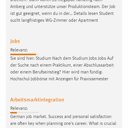
arbeiten? Dann komm zu megapac handling nach
30 Tage
Amberg und unterstütze unser Produktionsteam. Der
Job
ist gut geeignet, wenn du in der… Details lesen Student
Chat
sucht langfristiges WG-Zimmer oder Apartment
Name:
MibewSessionID, MIBEW_UserID, mibew_locale, mibew-
Jobs
chat-frame-style-5e9dbeb1811c0446
Relevanz:
Zweck:
Sie sind hier: Studium Nach dem Studium
Jobs
Jobs
Auf
Wird benötigt um die Chatfunktion nutzen zu können.
der Suche nach einem Praktikum, einer Abschlussarbeit
Cookie Laufzeit:
oder einem Berufseinstieg? Hier wird man fündig:
MibewSessionID, mibew-chat-frame-style-
Hochschul-Jobbörse mit Anzeigen für Praxissemester
5e9dbeb1811c0446 = Sitzungslaufzeit, mibew_locale = 3
Jahre, MIBEW_UserID = 1 Jahr
Arbeitsmarktintegration
Login
Relevanz:
Name:
German
job
market. Success and personal satisfaction
fe_user, be_user, be_lastLoginProvider
are often key when planning one’s career. What is crucial