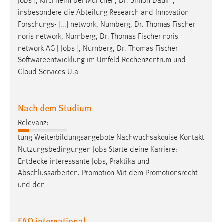
Jobs
], Kirchheim bei München, Dr. Simon Daum ,
Conversion-Tracking
insbesondere die Abteilung Research and Innovation
Forschungs- [...] network, Nürnberg, Dr. Thomas Fischer
Cookie Laufzeit:
noris network, Nürnberg, Dr. Thomas Fischer noris
3 Monate
network AG [
Jobs
], Nürnberg, Dr. Thomas Fischer
Softwareentwicklung im Umfeld Rechenzentrum und
Facebook Pixel
Cloud-Services U.a
Name:
_fbp
Nach dem Studium
Anbieter:
Relevanz:
Facebook
tung Weiterbildungsangebote Nachwuchsakquise Kontakt
Zweck:
Nutzungsbedingungen
Jobs
Starte deine Karriere:
Conversion-Tracking
Entdecke interessante
Jobs
, Praktika und
Abschlussarbeiten. Promotion Mit dem Promotionsrecht
Cookie Laufzeit:
und den
3 Monate
FAQ international