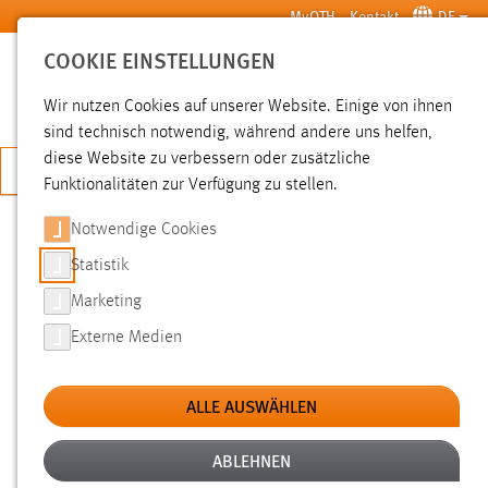
Zum Hauptinhalt springen
MyOTH
Kontakt
DE
COOKIE EINSTELLUNGEN
SUCHE
Wir nutzen Cookies auf unserer Website. Einige von ihnen
sind technisch notwendig, während andere uns helfen,
diese Website zu verbessern oder zusätzliche
JETZT BEWERBEN
Funktionalitäten zur Verfügung zu stellen.
Notwendige Cookies
SUCHE
Statistik
Marketing
FILTER
Externe Medien
Typ
ALLE AUSWÄHLEN
Erstellungsdatum
ABLEHNEN