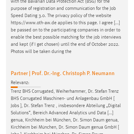
with the Bavarian Data Protection Act (BSG) for the
purpose of registration and communication for the
Job
Cookie Laufzeit:
Speed Dating 3.0. The privacy policy of the website
Max. 13 Monate
https://www.oth-aw.de applies to this page. I agree [...]
be passed on to the participating companies in order to
enable the best possible matching for the
job
interviews
MARKETING
and kept (if I get chosen) until the end of October 2022.
Marketing Cookies werden von Drittanbietern
Photos will be taken during the
verwendet, um personalisierte Werbung anzuzeigen.
Sie tun dies, indem sie Besucher über Websites
Partner | Prof. Dr.-Ing. Christoph P. Neumann
hinweg verfolgen.
Relevanz:
Google Ads
Trenz BHS Corrugated, Weiherhammer, Dr. Stefan Trenz
Name:
BHS Corrugated Maschinen- und Anlagenbau GmbH [
_gcl_au
Jobs
], Dr. Stefan Trenz , insbesondere Abteilung „Digital
Solutions“, Bereich Advanced Analytics und Data [...]
Anbieter:
genua, Kirchheim bei München, Dr. Simon Daum genua,
Google Ireland Limited
Kirchheim bei München, Dr. Simon Daum genua GmbH [
Zweck: