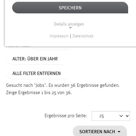
SPEICHERN
Alter
Details anzeigen
SUCHEN
Impressum
|
Datenschutz
NOTWENDIGE COOKIES
TYP: SEITEN
Aktive Filter:
Notwendige Cookies ermöglichen grundlegende
ALTER: ÜBER EIN JAHR
Funktionen und sind für die einwandfreie Funktion der
Website erforderlich.
ALLE FILTER ENTFERNEN
Einverständnis
Gesucht nach "Jobs".
Es wurden 36 Ergebnisse gefunden.
Name:
Zeige Ergebnisse 1 bis 25 von 36.
cookie_consent
Zweck:
Ergebnisse pro Seite:
Dieser Cookie speichert die ausgewählten Einverständnis-
Optionen des Benutzers
SORTIEREN NACH
Cookie Laufzeit: