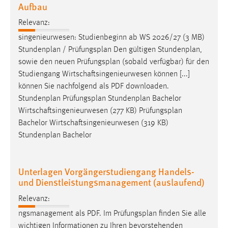
Aufbau
Cookie Laufzeit:
Relevanz:
Max. 13 Monate
singenieurwesen: Studienbeginn ab WS 2026/27 (3 MB)
Stundenplan /
Prüfungsplan
Den gültigen Stundenplan,
sowie den neuen
Prüfungsplan
(sobald verfügbar) für den
MARKETING
Studiengang Wirtschaftsingenieurwesen können [...]
Marketing Cookies werden von Drittanbietern
können Sie nachfolgend als PDF downloaden.
verwendet, um personalisierte Werbung anzuzeigen.
Stundenplan
Prüfungsplan
Stundenplan Bachelor
Sie tun dies, indem sie Besucher über Websites
Wirtschaftsingenieurwesen (277 KB)
Prüfungsplan
hinweg verfolgen.
Bachelor Wirtschaftsingenieurwesen (319 KB)
Stundenplan Bachelor
Google Ads
Name:
Unterlagen Vorgängerstudiengang Handels-
_gcl_au
und Dienstleistungsmanagement (auslaufend)
Anbieter:
Relevanz:
Google Ireland Limited
ngsmanagement als PDF. Im
Prüfungsplan
finden Sie alle
wichtigen Informationen zu Ihren bevorstehenden
Zweck: