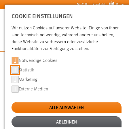
Zum Hauptinhalt springen
MyOTH
Kontakt
DE
COOKIE EINSTELLUNGEN
SUCHE
Wir nutzen Cookies auf unserer Website. Einige von ihnen
sind technisch notwendig, während andere uns helfen,
diese Website zu verbessern oder zusätzliche
JETZT BEWERBEN
Funktionalitäten zur Verfügung zu stellen.
Notwendige Cookies
SUCHE
Statistik
Marketing
FILTER
Externe Medien
Typ
ALLE AUSWÄHLEN
Erstellungsdatum
ABLEHNEN