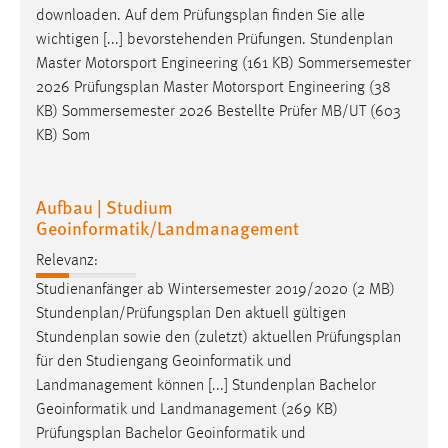
EXTERNE MEDIEN
downloaden. Auf dem
Prüfungsplan
finden Sie alle
Um Inhalte von Videoplattformen und Social Media
wichtigen [...] bevorstehenden Prüfungen. Stundenplan
Plattformen anzeigen zu können, werden von diesen
Master Motorsport Engineering (161 KB) Sommersemester
externen Medien Cookies gesetzt.
2026
Prüfungsplan
Master Motorsport Engineering (38
KB) Sommersemester 2026 Bestellte Prüfer MB/UT (603
YouTube
KB) Som
Vimeo
Aufbau | Studium
Geoinformatik/Landmanagement
Relevanz:
Studienanfänger ab Wintersemester 2019/2020 (2 MB)
Stundenplan/
Prüfungsplan
Den aktuell gültigen
Stundenplan sowie den (zuletzt) aktuellen
Prüfungsplan
für den Studiengang Geoinformatik und
Landmanagement können [...] Stundenplan Bachelor
Geoinformatik und Landmanagement (269 KB)
Prüfungsplan
Bachelor Geoinformatik und