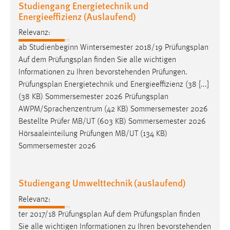
Studiengang Energietechnik und
30 Tage
Energieeffizienz (Auslaufend)
Chat
Relevanz:
ab Studienbeginn Wintersemester 2018/19
Prüfungsplan
Name:
Auf dem
Prüfungsplan
finden Sie alle wichtigen
MibewSessionID, MIBEW_UserID, mibew_locale, mibew-
Informationen zu Ihren bevorstehenden Prüfungen.
chat-frame-style-5e9dbeb1811c0446
Prüfungsplan
Energietechnik und Energieeffizienz (38 [...]
Zweck:
(38 KB) Sommersemester 2026
Prüfungsplan
Wird benötigt um die Chatfunktion nutzen zu können.
AWPM/Sprachenzentrum (42 KB) Sommersemester 2026
Bestellte Prüfer MB/UT (603 KB) Sommersemester 2026
Cookie Laufzeit:
Hörsaaleinteilung Prüfungen MB/UT (134 KB)
MibewSessionID, mibew-chat-frame-style-
Sommersemester 2026
5e9dbeb1811c0446 = Sitzungslaufzeit, mibew_locale = 3
Jahre, MIBEW_UserID = 1 Jahr
Studiengang Umwelttechnik (auslaufend)
Login
Relevanz:
Name:
ter 2017/18
Prüfungsplan
Auf dem
Prüfungsplan
finden
fe_user, be_user, be_lastLoginProvider
Sie alle wichtigen Informationen zu Ihren bevorstehenden