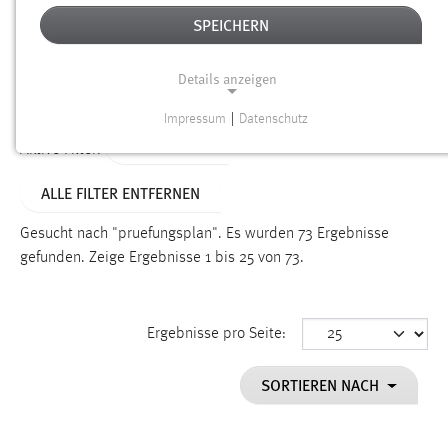
SPEICHERN
Alter
Details anzeigen
SUCHEN
Impressum
|
Datenschutz
NOTWENDIGE COOKIES
TYP: SEITEN
Aktive Filter:
Notwendige Cookies ermöglichen grundlegende
ALLE FILTER ENTFERNEN
Funktionen und sind für die einwandfreie Funktion der
Website erforderlich.
Gesucht nach "pruefungsplan".
Es wurden 73 Ergebnisse
gefunden.
Zeige Ergebnisse 1 bis 25 von 73.
Einverständnis
Name:
cookie_consent
Ergebnisse pro Seite:
Zweck:
SORTIEREN NACH
Dieser Cookie speichert die ausgewählten Einverständnis-
Optionen des Benutzers
Cookie Laufzeit: