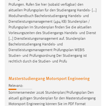
Prüfungen. Rufen Sie hier (sobald verfügbar) den
Conversion-Tracking
aktuellen
Prüfungsplan
für den Studiengang Handels- [...]
Cookie Laufzeit:
Modulhandbuch Bachelorstudiengang Handels- und
3 Monate
Dienstleistungsmanagement (494 KB) Stundenplan /
Prüfungsplan
Im Stundenplan finden Sie die aktuellen
Facebook Pixel
Vorlesungszeiten des Studiengangs Handels- und Dienst
[...] Dienstleistungsmanagement auf. Stundenplan
Name:
Bachelorstudiengang Handels- und
_fbp
Dienstleistungsmanagement
Prüfungsplan
WEBIS
Studien- und Prüfungsordnung Der Studiengang ist
Anbieter:
Facebook
rechtlich durch die Studien- und Prüfu
Zweck:
Conversion-Tracking
Masterstudiengang Motorsport Engineering
Cookie Laufzeit:
Relevanz:
3 Monate
Sommersemester 2026 Stundenplan/
Prüfungsplan
Den
aktuell gültigen Stundenplan für den Masterstudiengang
Motorsport Engineering können Sie im PDF Format