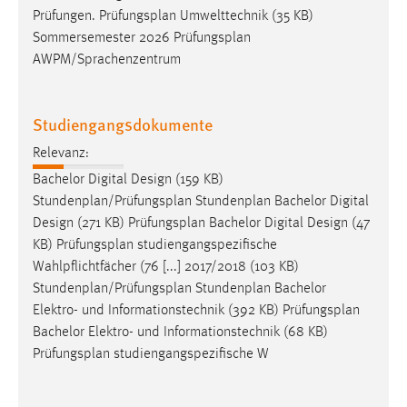
Zweck:
Prüfungen.
Prüfungsplan
Umwelttechnik (35 KB)
Dieser Cookie ist notwendig um sich an der Website
Sommersemester 2026
Prüfungsplan
einloggen zu können.
AWPM/Sprachenzentrum
Cookie Laufzeit:
24 Stunden
Studiengangsdokumente
Relevanz:
STATISTIK
Bachelor Digital Design (159 KB)
Stundenplan/
Prüfungsplan
Stundenplan Bachelor Digital
Statistik Cookies erfassen Informationen anonym.
Design (271 KB)
Prüfungsplan
Bachelor Digital Design (47
Diese Informationen helfen uns zu verstehen, wie
KB)
Prüfungsplan
studiengangspezifische
unsere Besucher unsere Website nutzen.
Wahlpflichtfächer (76 [...] 2017/2018 (103 KB)
Stundenplan/
Prüfungsplan
Stundenplan Bachelor
Matomo
Elektro- und Informationstechnik (392 KB)
Prüfungsplan
Name:
Bachelor Elektro- und Informationstechnik (68 KB)
_pk_ref, _pk_cvar, _pk_id, _pk_ses
Prüfungsplan
studiengangspezifische W
Zweck:
Zugriffsstatistik