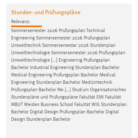
1 Jahr
Stunden- und Prüfungspläne
Relevanz:
Performance
Sommersemester 2026
Prüfungsplan
Technical
Name:
Engineering Sommersemester 2026
Prüfungsplan
staticfilecache
Umwelttechnik Sommersemester 2026 Stundenplan
Umwelttechnologie Sommersemester 2026
Prüfungsplan
Zweck:
Umwelttechnologie [...] Engineering
Prüfungsplan
Für performante Seitenauslieferung wird in diesem Cookie
gespeichert, ob man eingeloggt ist.
Bachelor Industrial Engineering Stundenplan Bachelor
Medical Engineering
Prüfungsplan
Bachelor Medical
Engineering Stundenplan Bachelor Medizintechnik
Sprachpräferenz
Prüfungsplan
Bachelor Me [...] Studium Organisatorisches
Name:
Stundenpläne und
Prüfungspläne
Fakultät EMI Fakultät
site-language-preference
MBUT Weiden Business School Fakultät WIG Stundenplan
Bachelor Digital Design
Prüfungsplan
Bachelor Digital
Zweck:
Design Stundenplan Bachelor
Das Cookie speichert die gewählte Sprache der Website.
Cookie Laufzeit: