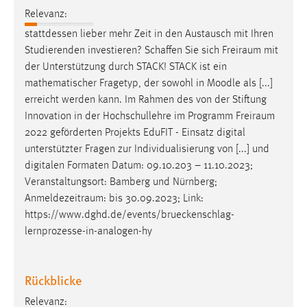
Relevanz:
Conversion-Tracking
stattdessen lieber mehr Zeit in den Austausch mit Ihren
Cookie Laufzeit:
Studierenden investieren? Schaffen Sie sich
Freiraum
mit
3 Monate
der Unterstützung durch STACK! STACK ist ein
mathematischer Fragetyp, der sowohl in Moodle als [...]
Facebook Pixel
erreicht werden kann. Im Rahmen des von der Stiftung
Innovation in der Hochschullehre im Programm
Freiraum
Name:
2022 geförderten Projekts EduFIT - Einsatz digital
_fbp
unterstützter Fragen zur Individualisierung von [...] und
Anbieter:
digitalen Formaten Datum: 09.10.203 – 11.10.2023;
Facebook
Veranstaltungsort: Bamberg und Nürnberg;
Anmeldezeitraum
: bis 30.09.2023; Link:
Zweck:
https://www.dghd.de/events/brueckenschlag-
Conversion-Tracking
lernprozesse-in-analogen-hy
Cookie Laufzeit:
3 Monate
Rückblicke
Relevanz: