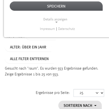
SPEICHERN
Alter
Details anzeigen
SUCHEN
Impressum
|
Datenschutz
NOTWENDIGE COOKIES
TYP: SEITEN
Aktive Filter:
Notwendige Cookies ermöglichen grundlegende
ALTER: ÜBER EIN JAHR
Funktionen und sind für die einwandfreie Funktion der
Website erforderlich.
ALLE FILTER ENTFERNEN
Einverständnis
Gesucht nach "raum".
Es wurden 553 Ergebnisse gefunden.
Name:
Zeige Ergebnisse 1 bis 25 von 553.
cookie_consent
Zweck:
Ergebnisse pro Seite:
Dieser Cookie speichert die ausgewählten Einverständnis-
Optionen des Benutzers
SORTIEREN NACH
Cookie Laufzeit: