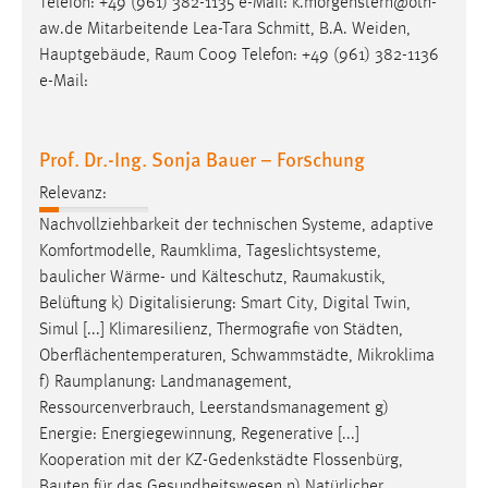
Telefon: +49 (961) 382-1135 e-Mail: k.morgenstern@oth-
aw.de Mitarbeitende Lea-Tara Schmitt, B.A. Weiden,
Hauptgebäude,
Raum
C009 Telefon: +49 (961) 382-1136
e-Mail:
Prof. Dr.-Ing. Sonja Bauer – Forschung
Relevanz:
Nachvollziehbarkeit der technischen Systeme, adaptive
Komfortmodelle,
Raumklima
, Tageslichtsysteme,
baulicher Wärme- und Kälteschutz,
Raumakustik
,
Belüftung k) Digitalisierung: Smart City, Digital Twin,
Simul [...] Klimaresilienz, Thermografie von Städten,
Oberflächentemperaturen, Schwammstädte, Mikroklima
f)
Raumplanung
: Landmanagement,
Ressourcenverbrauch, Leerstandsmanagement g)
Energie: Energiegewinnung, Regenerative [...]
Kooperation mit der KZ-Gedenkstädte Flossenbürg,
Bauten für das Gesundheitswesen n) Natürlicher