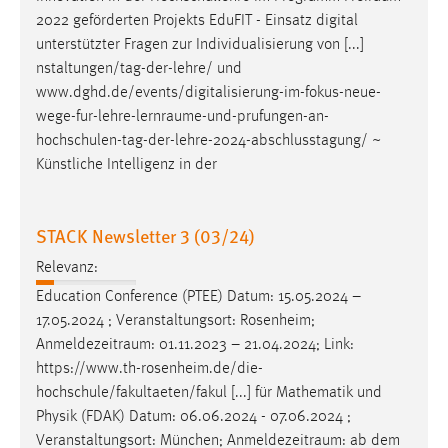
Zweck:
2022 geförderten Projekts EduFIT - Einsatz digital
Dieser Cookie ist notwendig um sich an der Website
unterstützter Fragen zur Individualisierung von [...]
einloggen zu können.
nstaltungen/tag-der-lehre/ und
www.dghd.de/events/digitalisierung-im-fokus-neue-
Cookie Laufzeit:
wege-fur-lehre-lernraume-und-prufungen-an-
24 Stunden
hochschulen-tag-der-lehre-2024-abschlusstagung
/ ~
Künstliche Intelligenz in der
STATISTIK
Statistik Cookies erfassen Informationen anonym.
STACK Newsletter 3 (03/24)
Diese Informationen helfen uns zu verstehen, wie
Relevanz:
unsere Besucher unsere Website nutzen.
Education Conference (PTEE) Datum: 15.05.2024 –
17.05.2024 ; Veranstaltungsort: Rosenheim;
Matomo
Anmeldezeitraum
: 01.11.2023 – 21.04.2024; Link:
Name:
https://www.th-rosenheim.de/die-
_pk_ref, _pk_cvar, _pk_id, _pk_ses
hochschule/fakultaeten/fakul [...] für Mathematik und
Physik (FDAK) Datum: 06.06.2024 - 07.06.2024 ;
Zweck:
Veranstaltungsort: München;
Anmeldezeitraum
: ab dem
Zugriffsstatistik