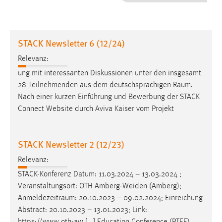
1 Jahr
Performance
STACK Newsletter 6 (12/24)
Name:
Relevanz:
staticfilecache
ung mit interessanten Diskussionen unter den insgesamt
28 Teilnehmenden aus dem deutschsprachigen
Raum
.
Zweck:
Nach einer kurzen Einführung und Bewerbung der STACK
Für performante Seitenauslieferung wird in diesem Cookie
gespeichert, ob man eingeloggt ist.
Connect Website durch Aviva Kaiser vom Projekt
Sprachpräferenz
STACK Newsletter 2 (12/23)
Name:
Relevanz:
site-language-preference
STACK-Konferenz Datum: 11.03.2024 – 13.03.2024 ;
Zweck:
Veranstaltungsort: OTH Amberg-Weiden (Amberg);
Das Cookie speichert die gewählte Sprache der Website.
Anmeldezeitraum
: 20.10.2023 – 09.02.2024; Einreichung
Abstract: 20.10.2023 – 13.01.2023; Link:
Cookie Laufzeit: