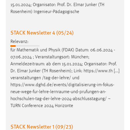
15.01.2024; Organisator: Prof. Dr. Elmar Junker (TH
Cookie Laufzeit:
Rosenheim) Ingenieur-Pädagogische
Max. 13 Monate
STACK Newsletter 4 (05/24)
MARKETING
Relevanz:
Marketing Cookies werden von Drittanbietern
für Mathematik und Physik (FDAK) Datum: 06.06.2024 -
verwendet, um personalisierte Werbung anzuzeigen.
07.06.2024 ; Veranstaltungsort: München;
Sie tun dies, indem sie Besucher über Websites
Anmeldezeitraum
: ab dem 15.01.2024; Organisator: Prof.
hinweg verfolgen.
Dr. Elmar Junker (TH Rosenheim); Link: https://www.th [...]
veranstaltungen /tag-der-lehre/ und
Google Ads
https://www.dghd.de/events/digitalisierung-im-fokus-
neue-wege-fur-lehre-lernraume-und-prufungen-an-
Name:
hochschulen-tag-der-lehre-2024-abschlusstagung
/ ~
_gcl_au
TURN Conference 2024 Horizonte
Anbieter:
Google Ireland Limited
STACK Newsletter 1 (09/23)
Zweck: