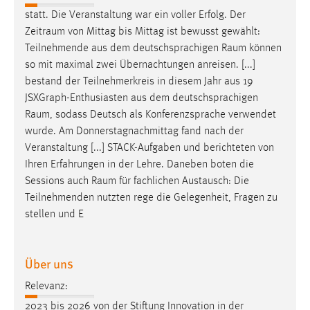
EXTERNE MEDIEN
statt. Die Veranstaltung war ein voller Erfolg. Der
Um Inhalte von Videoplattformen und Social Media
Zeitraum
von Mittag bis Mittag ist bewusst gewählt:
Plattformen anzeigen zu können, werden von diesen
Teilnehmende aus dem deutschsprachigen
Raum
können
externen Medien Cookies gesetzt.
so mit maximal zwei Übernachtungen anreisen. [...]
bestand der Teilnehmerkreis in diesem Jahr aus 19
YouTube
JSXGraph-Enthusiasten aus dem deutschsprachigen
Raum
, sodass Deutsch als Konferenzsprache verwendet
wurde. Am Donnerstagnachmittag fand nach der
Vimeo
Veranstaltung [...] STACK-Aufgaben und berichteten von
Ihren Erfahrungen in der Lehre. Daneben boten die
Sessions auch
Raum
für fachlichen Austausch: Die
Teilnehmenden nutzten rege die Gelegenheit, Fragen zu
stellen und E
Über uns
Relevanz:
2023 bis 2026 von der Stiftung Innovation in der