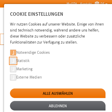
Zum Hauptinhalt springen
MyOTH
Kontakt
DE
COOKIE EINSTELLUNGEN
SUCHE
Wir nutzen Cookies auf unserer Website. Einige von ihnen
sind technisch notwendig, während andere uns helfen,
diese Website zu verbessern oder zusätzliche
JETZT BEWERBEN
Funktionalitäten zur Verfügung zu stellen.
Notwendige Cookies
SUCHE
Statistik
Marketing
FILTER
Externe Medien
Typ
ALLE AUSWÄHLEN
Erstellungsdatum
ABLEHNEN