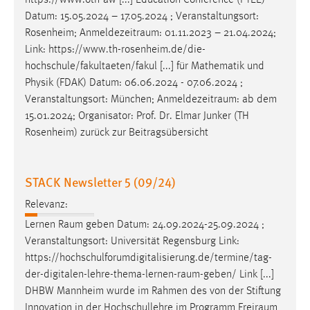
https://www.oth-aw [...] Education Conference (PTEE)
30 Tage
Datum: 15.05.2024 – 17.05.2024 ; Veranstaltungsort:
Rosenheim;
Anmeldezeitraum
: 01.11.2023 – 21.04.2024;
Chat
Link: https://www.th-rosenheim.de/die-
hochschule/fakultaeten/fakul [...] für Mathematik und
Name:
Physik (FDAK) Datum: 06.06.2024 - 07.06.2024 ;
MibewSessionID, MIBEW_UserID, mibew_locale, mibew-
Veranstaltungsort: München;
Anmeldezeitraum
: ab dem
chat-frame-style-5e9dbeb1811c0446
15.01.2024; Organisator: Prof. Dr. Elmar Junker (TH
Zweck:
Rosenheim) zurück zur Beitragsübersicht
Wird benötigt um die Chatfunktion nutzen zu können.
Cookie Laufzeit:
STACK Newsletter 5 (09/24)
MibewSessionID, mibew-chat-frame-style-
5e9dbeb1811c0446 = Sitzungslaufzeit, mibew_locale = 3
Relevanz:
Jahre, MIBEW_UserID = 1 Jahr
Lernen
Raum
geben Datum: 24.09.2024-25.09.2024 ;
Veranstaltungsort: Universität Regensburg Link:
Login
https://hochschulforumdigitalisierung.de/termine/tag-
der-digitalen-lehre-thema-lernen-raum-geben
/ Link [...]
Name:
DHBW Mannheim wurde im Rahmen des von der Stiftung
fe_user, be_user, be_lastLoginProvider
Innovation in der Hochschullehre im Programm
Freiraum