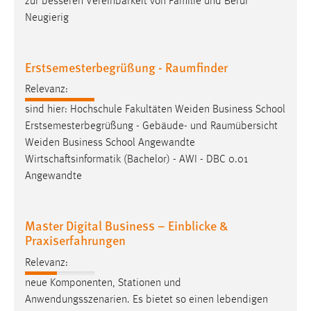
zur besseren Vereinbarkeit von Familie und Beruf
Conversion-Tracking
Neugierig
Cookie Laufzeit:
3 Monate
Erstsemesterbegrüßung - Raumfinder
Relevanz:
Facebook Pixel
sind hier: Hochschule Fakultäten Weiden Business School
Name:
Erstsemesterbegrüßung - Gebäude- und
Raumübersicht
_fbp
Weiden Business School Angewandte
Wirtschaftsinformatik (Bachelor) - AWI - DBC 0.01
Anbieter:
Angewandte
Facebook
Zweck:
Conversion-Tracking
Master Digital Business – Einblicke &
Praxiserfahrungen
Cookie Laufzeit:
3 Monate
Relevanz:
neue Komponenten, Stationen und
Anwendungsszenarien. Es bietet so einen lebendigen