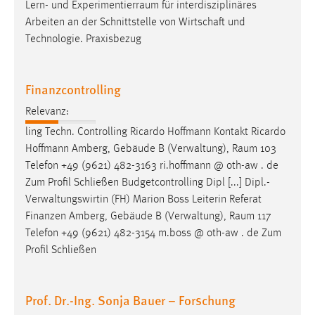
EXTERNE MEDIEN
Lern- und
Experimentierraum
für interdisziplinäres
Arbeiten an der Schnittstelle von Wirtschaft und
Um Inhalte von Videoplattformen und Social Media
Technologie. Praxisbezug
Plattformen anzeigen zu können, werden von diesen
externen Medien Cookies gesetzt.
Finanzcontrolling
YouTube
Relevanz:
ling Techn. Controlling Ricardo Hoffmann Kontakt Ricardo
Vimeo
Hoffmann Amberg, Gebäude B (Verwaltung),
Raum
103
Telefon +49 (9621) 482-3163 ri.hoffmann @ oth-aw . de
Zum Profil Schließen Budgetcontrolling Dipl [...] Dipl.-
Verwaltungswirtin (FH) Marion Boss Leiterin Referat
Finanzen Amberg, Gebäude B (Verwaltung),
Raum
117
Telefon +49 (9621) 482-3154 m.boss @ oth-aw . de Zum
Profil Schließen
Prof. Dr.-Ing. Sonja Bauer – Forschung