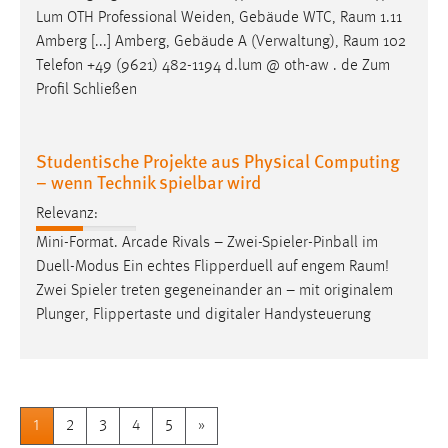
Lum OTH Professional Weiden, Gebäude WTC,
Raum
1.11
Amberg [...] Amberg, Gebäude A (Verwaltung),
Raum
102
Telefon +49 (9621) 482-1194 d.lum @ oth-aw . de Zum
Profil Schließen
Studentische Projekte aus Physical Computing
– wenn Technik spielbar wird
Relevanz:
Mini-Format. Arcade Rivals – Zwei-Spieler-Pinball im
Duell-Modus Ein echtes Flipperduell auf engem
Raum
!
Zwei Spieler treten gegeneinander an – mit originalem
Plunger, Flippertaste und digitaler Handysteuerung
1
2
3
4
5
»