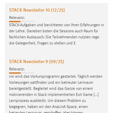
1 Jahr
STACK Newsletter 10 (12/25)
Relevanz:
Performance
STACK-Aufgaben und berichteten von Ihren Erfahrungen in
Name:
der Lehre. Daneben boten die Sessions auch
Raum
für
staticfilecache
fachlichen Austausch: Die Teilnehmenden nutzten rege
die Gelegenheit, Fragen zu stellen und E
Zweck:
Für performante Seitenauslieferung wird in diesem Cookie
gespeichert, ob man eingeloggt ist.
STACK Newsletter 9 (09/25)
Sprachpräferenz
Relevanz:
inn wird das Vorkursprogramm gestartet: Täglich werden
Name:
Vorlesungen sattfinden und ein betreuter
Lernraum
site-language-preference
bereitgestellt. Begleitet wird das Ganze von einem
Zweck:
motivierenden in Stack implementierten Exit Game [...]
Das Cookie speichert die gewählte Sprache der Website.
Lernprozess ausbleibt. Um diesem Problem zu
begegnen, haben wir den AnaLinA Space, einen
Cookie Laufzeit: