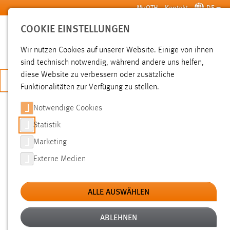
Zum Hauptinhalt springen
MyOTH
Kontakt
DE
COOKIE EINSTELLUNGEN
SUCHE
Wir nutzen Cookies auf unserer Website. Einige von ihnen
sind technisch notwendig, während andere uns helfen,
diese Website zu verbessern oder zusätzliche
JETZT BEWERBEN
Funktionalitäten zur Verfügung zu stellen.
Notwendige Cookies
SUCHE
Statistik
Marketing
FILTER
Externe Medien
Typ
ALLE AUSWÄHLEN
Erstellungsdatum
ABLEHNEN