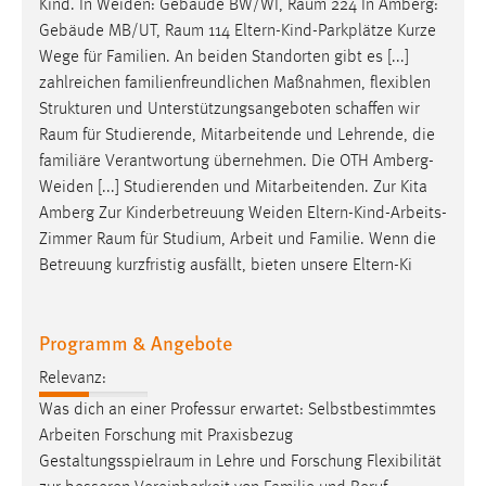
Kind. In Weiden: Gebäude BW/WI,
Raum
224 In Amberg:
Gebäude MB/UT,
Raum
114 Eltern-Kind-Parkplätze Kurze
Cookie Laufzeit:
Wege für Familien. An beiden Standorten gibt es [...]
Max. 13 Monate
zahlreichen familienfreundlichen Maßnahmen, flexiblen
Strukturen und Unterstützungsangeboten schaffen wir
Raum
für Studierende, Mitarbeitende und Lehrende, die
MARKETING
familiäre Verantwortung übernehmen. Die OTH Amberg-
Marketing Cookies werden von Drittanbietern
Weiden [...] Studierenden und Mitarbeitenden. Zur Kita
verwendet, um personalisierte Werbung anzuzeigen.
Amberg Zur Kinderbetreuung Weiden Eltern-Kind-Arbeits-
Sie tun dies, indem sie Besucher über Websites
Zimmer
Raum
für Studium, Arbeit und Familie. Wenn die
hinweg verfolgen.
Betreuung kurzfristig ausfällt, bieten unsere Eltern-Ki
Google Ads
Programm & Angebote
Name:
Relevanz:
_gcl_au
Was dich an einer Professur erwartet: Selbstbestimmtes
Anbieter:
Arbeiten Forschung mit Praxisbezug
Google Ireland Limited
Gestaltungsspielraum
in Lehre und Forschung Flexibilität
Zweck: