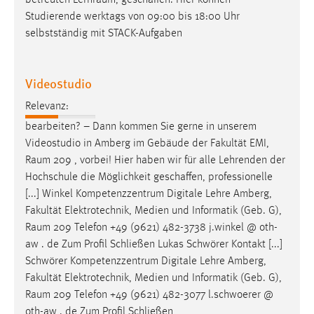
betreuten
Lernraum
, geschaffen. Hier können
30 Tage
Studierende werktags von 09:00 bis 18:00 Uhr
selbstständig mit STACK-Aufgaben
Chat
Name:
Videostudio
MibewSessionID, MIBEW_UserID, mibew_locale, mibew-
chat-frame-style-5e9dbeb1811c0446
Relevanz:
bearbeiten? – Dann kommen Sie gerne in unserem
Zweck:
Videostudio in Amberg im Gebäude der Fakultät EMI,
Wird benötigt um die Chatfunktion nutzen zu können.
Raum
209 , vorbei! Hier haben wir für alle Lehrenden der
Cookie Laufzeit:
Hochschule die Möglichkeit geschaffen, professionelle
MibewSessionID, mibew-chat-frame-style-
[...] Winkel Kompetenzzentrum Digitale Lehre Amberg,
5e9dbeb1811c0446 = Sitzungslaufzeit, mibew_locale = 3
Fakultät Elektrotechnik, Medien und Informatik (Geb. G),
Jahre, MIBEW_UserID = 1 Jahr
Raum
209 Telefon +49 (9621) 482-3738 j.winkel @ oth-
aw . de Zum Profil Schließen Lukas Schwörer Kontakt [...]
Login
Schwörer Kompetenzzentrum Digitale Lehre Amberg,
Fakultät Elektrotechnik, Medien und Informatik (Geb. G),
Name:
Raum
209 Telefon +49 (9621) 482-3077 l.schwoerer @
fe_user, be_user, be_lastLoginProvider
oth-aw . de Zum Profil Schließen