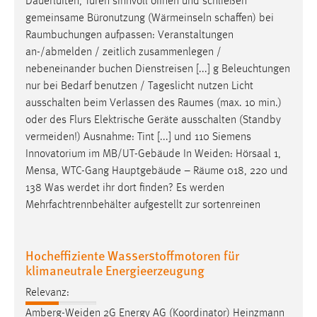
Dauerlüften, Türen sinnvoll öffnen und schließen
gemeinsame Büronutzung (Wärmeinseln schaffen) bei
Raumbuchungen
aufpassen: Veranstaltungen
an-/abmelden / zeitlich zusammenlegen /
nebeneinander buchen Dienstreisen [...] g Beleuchtungen
nur bei Bedarf benutzen / Tageslicht nutzen Licht
ausschalten beim Verlassen des
Raumes
(max. 10 min.)
oder des Flurs Elektrische Geräte ausschalten (Standby
vermeiden!) Ausnahme: Tint [...] und 110 Siemens
Innovatorium im MB/UT-Gebäude In Weiden: Hörsaal 1,
Mensa, WTC-Gang Hauptgebäude –
Räume
018, 220 und
138 Was werdet ihr dort finden? Es werden
Mehrfachtrennbehälter aufgestellt zur sortenreinen
Hocheffiziente Wasserstoffmotoren für
klimaneutrale Energieerzeugung
Relevanz:
Amberg-Weiden 2G Energy AG (Koordinator) Heinzmann