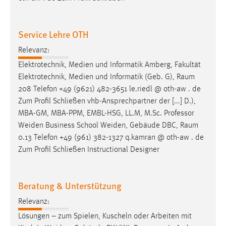
Zweck:
Dieser Cookie ist notwendig um sich an der Website
einloggen zu können.
Service Lehre OTH
Cookie Laufzeit:
Relevanz:
24 Stunden
Elektrotechnik, Medien und Informatik Amberg, Fakultät
Elektrotechnik, Medien und Informatik (Geb. G),
Raum
208 Telefon +49 (9621) 482-3651 le.riedl @ oth-aw . de
STATISTIK
Zum Profil Schließen vhb-Ansprechpartner der [...] D.),
MBA-GM, MBA-PPM, EMBL-HSG, LL.M, M.Sc. Professor
Statistik Cookies erfassen Informationen anonym.
Weiden Business School Weiden, Gebäude DBC,
Raum
Diese Informationen helfen uns zu verstehen, wie
0.13 Telefon +49 (961) 382-1327 q.kamran @ oth-aw . de
unsere Besucher unsere Website nutzen.
Zum Profil Schließen Instructional Designer
Matomo
Beratung & Unterstützung
Name:
_pk_ref, _pk_cvar, _pk_id, _pk_ses
Relevanz:
Zweck:
Lösungen – zum Spielen, Kuscheln oder Arbeiten mit
Zugriffsstatistik