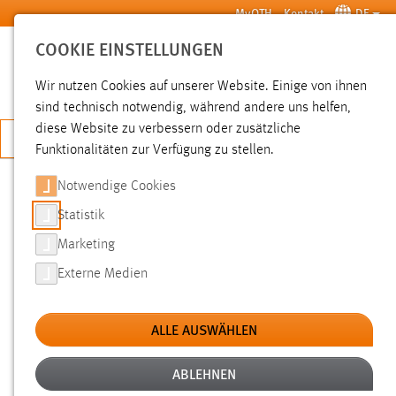
Zum Hauptinhalt springen
MyOTH
Kontakt
DE
COOKIE EINSTELLUNGEN
SUCHE
Wir nutzen Cookies auf unserer Website. Einige von ihnen
sind technisch notwendig, während andere uns helfen,
diese Website zu verbessern oder zusätzliche
JETZT BEWERBEN
Funktionalitäten zur Verfügung zu stellen.
Notwendige Cookies
SUCHE
Statistik
Marketing
FILTER
Externe Medien
Typ
ALLE AUSWÄHLEN
Erstellungsdatum
ABLEHNEN