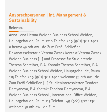
30 Tage
Ansprechpersonen | Int. Management &
Chat
Sustainability
Name:
Relevanz:
MibewSessionID, MIBEW_UserID, mibew_locale, mibew-
Anna-Lena Herma
Weiden
Business School
Weiden
,
chat-frame-style-5e9dbeb1811c0446
Hauptgebäude, Raum 121b Telefon +49 (961) 382-1401
Zweck:
a.herma @ oth-aw . de Zum Profil Schließen
Wird benötigt um die Chatfunktion nutzen zu können.
Dekanatssekretärin Verena Zwack Kontakt Verena Zwack
Weiden
Business [...] und Prozesse für Studierende
Cookie Laufzeit:
Theresa Schreiber, B.A. Kontakt Theresa Schreiber, B.A.
MibewSessionID, mibew-chat-frame-style-
Weiden
Business School
Weiden
, Hauptgebäude, Raum
5e9dbeb1811c0446 = Sitzungslaufzeit, mibew_locale = 3
Jahre, MIBEW_UserID = 1 Jahr
115 Telefon +49 (961) 382-1404 welcome @ oth-aw . de
Zum Profil Schließen [...] Studieninteressierten Teodora
Damyanova, B.A Kontakt Teodora Damyanova, B.A
Login
Weiden
Business School , International Office
Weiden
,
Name:
Hauptgebäude, Raum 115 Telefon +49 (961) 382-1138
fe_user, be_user, be_lastLoginProvider
welcome @ oth-aw . de Zum