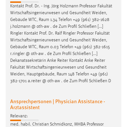
EXTERNE MEDIEN
Kontakt Prof. Dr. - Ing. Jörg Holzmann Professor Fakultät
Um Inhalte von Videoplattformen und Social Media
Wirtschaftsingenieurwesen und Gesundheit
Weiden
,
Plattformen anzeigen zu können, werden von diesen
Gebäude WTC, Raum 1.34 Telefon +49 (961) 382-1628
externen Medien Cookies gesetzt.
j.holzmann @ oth-aw . de Zum Profil Schließen [...]
Ringler Kontakt Prof. Dr. Ralf Ringler Professor Fakultät
YouTube
Wirtschaftsingenieurwesen und Gesundheit
Weiden
,
Gebäude WTC, Raum 0.03 Telefon +49 (961) 382-1615
r.ringler @ oth-aw . de Zum Profil Schließen [...]
Vimeo
Dekanatssekretärin Anke Reiter Kontakt Anke Reiter
Fakultät Wirtschaftsingenieurwesen und Gesundheit
Weiden
, Hauptgebäude, Raum 148 Telefon +49 (961)
382-1701 a.reiter @ oth-aw . de Zum Profil Schließen D
Ansprechpersonen | Physician Assistance -
Arztassistent
Relevanz:
med. habil. Christian Schmidkonz, MHBA Professor