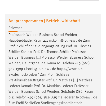
1 Jahr
Performance
Ansprechpersonen | Betriebswirtschaft
Name:
Relevanz:
staticfilecache
Professorin
Weiden
Business School
Weiden
,
Hauptgebäude, Raum 214 m.kohl @ oth-aw . de Zum
Zweck:
Profil Schließen Studiengangsleitung Prof. Dr. Thomas
Für performante Seitenauslieferung wird in diesem Cookie
gespeichert, ob man eingeloggt ist.
Schiller Kontakt Prof. Dr. Thomas Schiller Professor
Weiden
Business [...] Professor
Weiden
Business School
Weiden
, Hauptgebäude, Raum 101 Telefon +49 (961)
Sprachpräferenz
382-1309 t.hock @ oth-aw . de https://www.oth-
Name:
aw.de/hock/ueber/ Zum Profil Schließen
site-language-preference
Praktikumsbeauftragter Prof. Dr. Matthias [...] Matthias
Lederer Kontakt Prof. Dr. Matthias Lederer Professor
Zweck:
Weiden
Business School
Weiden
, Gebäude DBC, Raum
Das Cookie speichert die gewählte Sprache der Website.
0.11 Telefon +49 (961) 382-1315 ma.lederer @ oth-aw . de
Cookie Laufzeit:
Zum Profil Schließen Studiengangskoordinatorin