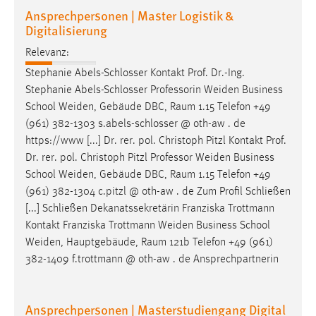
Ansprechpersonen | Master Logistik &
Cookie Laufzeit:
Digitalisierung
Max. 13 Monate
Relevanz:
Stephanie Abels-Schlosser Kontakt Prof. Dr.-Ing.
Stephanie Abels-Schlosser Professorin
Weiden
Business
MARKETING
School
Weiden
, Gebäude DBC, Raum 1.15 Telefon +49
Marketing Cookies werden von Drittanbietern
(961) 382-1303 s.abels-schlosser @ oth-aw . de
verwendet, um personalisierte Werbung anzuzeigen.
https://www [...] Dr. rer. pol. Christoph Pitzl Kontakt Prof.
Sie tun dies, indem sie Besucher über Websites
Dr. rer. pol. Christoph Pitzl Professor
Weiden
Business
hinweg verfolgen.
School
Weiden
, Gebäude DBC, Raum 1.15 Telefon +49
(961) 382-1304 c.pitzl @ oth-aw . de Zum Profil Schließen
Google Ads
[...] Schließen Dekanatssekretärin Franziska Trottmann
Kontakt Franziska Trottmann
Weiden
Business School
Name:
Weiden
, Hauptgebäude, Raum 121b Telefon +49 (961)
_gcl_au
382-1409 f.trottmann @ oth-aw . de Ansprechpartnerin
Anbieter:
Google Ireland Limited
Ansprechpersonen | Masterstudiengang Digital
Zweck: