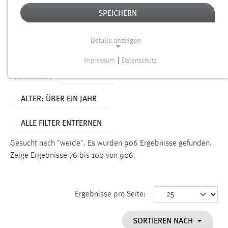
SPEICHERN
Alter
Details anzeigen
SUCHEN
Impressum
|
Datenschutz
NOTWENDIGE COOKIES
TYP: SEITEN
Aktive Filter:
Notwendige Cookies ermöglichen grundlegende
ALTER: ÜBER EIN JAHR
Funktionen und sind für die einwandfreie Funktion der
Website erforderlich.
ALLE FILTER ENTFERNEN
Einverständnis
Gesucht nach "weide".
Es wurden 906 Ergebnisse gefunden.
Name:
Zeige Ergebnisse 76 bis 100 von 906.
cookie_consent
Zweck:
Ergebnisse pro Seite:
Dieser Cookie speichert die ausgewählten Einverständnis-
Optionen des Benutzers
SORTIEREN NACH
Cookie Laufzeit: