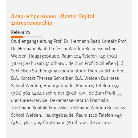
Zweck:
Dieser Cookie ist notwendig um sich an der Website
Ansprechpersonen | Master Digital
einloggen zu können.
Entrepreneurship
Cookie Laufzeit:
Relevanz:
24 Stunden
Studiengangsleitung Prof. Dr. Hermann Raab Kontakt Prof.
Dr. Hermann Raab Professor
Weiden
Business School
Weiden
, Hauptgebäude, Raum 104 Telefon +49 (961)
STATISTIK
382-1320 h.raab @ oth-aw . de Zum Profil Schließen [...]
Statistik Cookies erfassen Informationen anonym.
Schließen Studiengangskoordinatorin Theresa Schreiber,
Diese Informationen helfen uns zu verstehen, wie
B.A. Kontakt Theresa Schreiber, B.A.
Weiden
Business
unsere Besucher unsere Website nutzen.
School
Weiden
, Hauptgebäude, Raum 115 Telefon +49
(961) 382-1404 t.schreiber @ oth-aw . de Zum Profil [...]
Matomo
und Careerservice. Dekanatssekretärin Franziska
Trottmann Kontakt Franziska Trottmann
Weiden
Business
Name:
School
Weiden
, Hauptgebäude, Raum 121b Telefon +49
_pk_ref, _pk_cvar, _pk_id, _pk_ses
(961) 382-1409 f.trottmann @ oth-aw . de Ansprec
Zweck:
Zugriffsstatistik