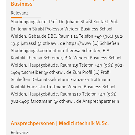
Business
Conversion-Tracking
Relevanz:
Cookie Laufzeit:
Studiengangsleiter Prof. Dr. Johann Straßl Kontakt Prof.
3 Monate
Dr. Johann Straßl Professor
Weiden
Business School
Weiden
, Gebäude DBC, Raum 1.14 Telefon +49 (961) 382-
Facebook Pixel
1319 j.strassl @ oth-aw . de https://www [...] Schließen
Studiengangskoordinatorin Theresa Schreiber, B.A.
Name:
Kontakt Theresa Schreiber, B.A.
Weiden
Business School
_fbp
Weiden
, Hauptgebäude, Raum 115 Telefon +49 (961) 382-
Anbieter:
1404 t.schreiber @ oth-aw . de Zum Profil [...] Profil
Facebook
Schließen Dekanatssekretärin Franziska Trottmann
Kontakt Franziska Trottmann
Weiden
Business School
Zweck:
Weiden
, Hauptgebäude, Raum 121b Telefon +49 (961)
Conversion-Tracking
382-1409 f.trottmann @ oth-aw . de Ansprechpartnerin
Cookie Laufzeit:
3 Monate
Ansprechpersonen | Medizintechnik M.Sc.
Relevanz: