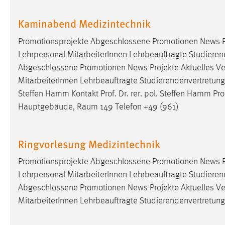
Kaminabend Medizintechnik
Matomo
Name:
Promotionsprojekte Abgeschlossene Promotionen News P
_pk_ref, _pk_cvar, _pk_id, _pk_ses
Lehrpersonal MitarbeiterInnen Lehrbeauftragte Studieren
Zweck:
Zugriffsstatistik
Abgeschlossene Promotionen News Projekte Aktuelles V
Cookie Laufzeit:
Max. 13 Monate
MitarbeiterInnen Lehrbeauftragte Studierendenvertretung D
Steffen Hamm Kontakt Prof. Dr. rer. pol. Steffen Hamm
Pro
Hauptgebäude, Raum 149 Telefon +49 (961)
MARKETING
Marketing Cookies werden von Drittanbietern
Ringvorlesung Medizintechnik
verwendet, um personalisierte Werbung anzuzeigen.
Sie tun dies, indem sie Besucher über Websites
Promotionsprojekte Abgeschlossene Promotionen News P
hinweg verfolgen.
Lehrpersonal MitarbeiterInnen Lehrbeauftragte Studieren
Abgeschlossene Promotionen News Projekte Aktuelles V
Google Ads
MitarbeiterInnen Lehrbeauftragte Studierendenvertretu
Name:
_gcl_au