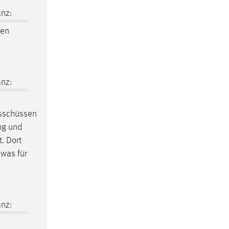
nz:
nen
nz:
usschüssen
ng und
t. Dort
 was für
nz: