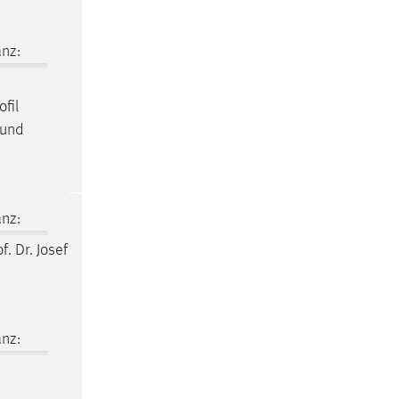
nz:
fil
 und
nz:
f. Dr. Josef
nz: