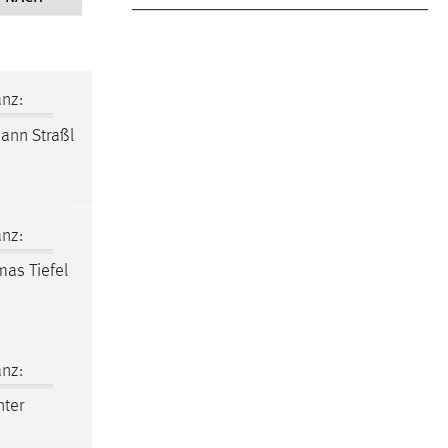
nz:
ohann Straßl
nz:
mas Tiefel
nz:
nter