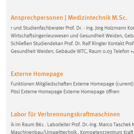
in diesem Cookie gespeichert, ob man
eingeloggt ist.
Ansprechpersonen | Medizintechnik M.Sc.
r und Studienfachberater Prof. Dr. - Ing. Jörg Holzmann Kon
Sprachpräferenz
Wirtschaftsingenieurwesen und Gesundheit Weiden, Gebäud
Name:
site-language-preference
Schließen Studiendekan Prof. Dr. Ralf Ringler Kontakt Prof.
Gesundheit Weiden, Gebäude WTC, Raum 0.03 Telefon +
Zweck:
Das Cookie speichert die gewählte
Sprache der Website.
Cookie Laufzeit:
30 Tage
Externe Homepage
Funktionen Mitgliedschaften Externe Homepage (current) 
Chat
Pösl Externe Homepage Externe Homepage öffnen
Name:
MibewSessionID, MIBEW_UserID,
mibew_locale, mibew-chat-frame-style-
Labor für Verbrennungskraftmaschinen
5e9dbeb1811c0446
Zweck:
Wird benötigt um die Chatfunktion
ik im Raum B61 . Laborleiter Prof. Dr.-Ing. Marco Taschek 
nutzen zu können.
Maschinenbau/Umwelttechnik , Kompetenzzentrum Kraft