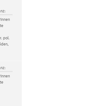
nz:
r
Innen
te
. pol.
iden,
nz:
r
Innen
te