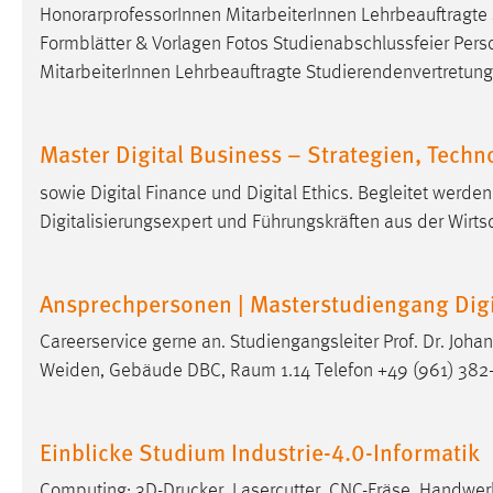
HonorarprofessorInnen MitarbeiterInnen Lehrbeauftragte S
externen Medien Cookies gesetzt.
Formblätter & Vorlagen Fotos Studienabschlussfeier Per
MitarbeiterInnen Lehrbeauftragte Studierendenvertretung 
YouTube
Vimeo
Master Digital Business – Strategien, Tech
sowie Digital Finance und Digital Ethics. Begleitet werd
Digitalisierungsexpert und Führungskräften aus der Wirtsc
Ansprechpersonen | Masterstudiengang Digi
Careerservice gerne an. Studiengangsleiter Prof. Dr. Johan
Weiden, Gebäude DBC, Raum 1.14 Telefon +49 (961) 382-1
Einblicke Studium Industrie-4.0-Informatik
Computing: 3D-Drucker, Lasercutter, CNC-Fräse, Handw