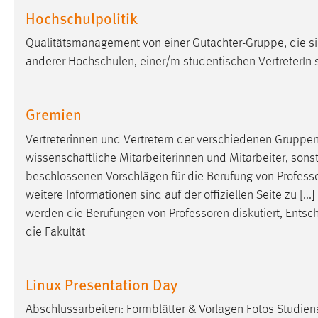
Hochschulpolitik
Anbieter:
Google Ireland Limited
Zweck:
Conversion-Tracking
Qualitätsmanagement von einer Gutachter-Gruppe, die sic
anderer Hochschulen, einer/m studentischen VertreterIn s
Cookie Laufzeit:
3 Monate
Facebook Pixel
Gremien
Name:
Vertreterinnen und Vertretern der verschiedenen Grupp
_fbp
wissenschaftliche Mitarbeiterinnen und Mitarbeiter, sons
Anbieter:
Facebook
beschlossenen Vorschlägen für die Berufung von Profes
Zweck:
Conversion-Tracking
weitere Informationen sind auf der offiziellen Seite zu [..
werden die Berufungen von
Professoren
diskutiert, Entsc
Cookie Laufzeit:
3 Monate
die Fakultät
EXTERNE MEDIEN
Linux Presentation Day
Um Inhalte von Videoplattformen und Social Media
Abschlussarbeiten: Formblätter & Vorlagen Fotos Studie
Plattformen anzeigen zu können, werden von diesen