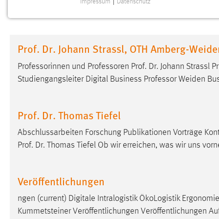
Impressum
|
Datenschutz
NOTWENDIGE COOKIES
Notwendige Cookies ermöglichen grundlegende
Funktionen und sind für die einwandfreie Funktion der
Prof. Dr. Johann Strassl, OTH Amberg-Weide
Website erforderlich.
Professorinnen und
Professoren
Prof. Dr. Johann Strassl Pr
Einverständnis
Studiengangsleiter Digital Business
Professor
Weiden Bus
Name:
cookie_consent
Zweck:
Dieser Cookie speichert die
Prof. Dr. Thomas Tiefel
ausgewählten Einverständnis-Optionen
des Benutzers
Abschlussarbeiten Forschung Publikationen Vorträge Kont
Prof. Dr. Thomas Tiefel Ob wir erreichen, was wir uns vo
Cookie Laufzeit:
1 Jahr
Performance
Veröffentlichungen
Name:
ngen (current) Digitale Intralogistik ÖkoLogistik Ergonomi
staticfilecache
Kummetsteiner Veröffentlichungen Veröffentlichungen Auf
Zweck:
Für performante Seitenauslieferung wird