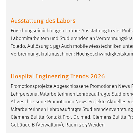
Cookie Laufzeit:
MibewSessionID, mibew-chat-frame-
style-5e9dbeb1811c0446 =
Ausstattung des Labors
Sitzungslaufzeit, mibew_locale = 3
Jahre, MIBEW_UserID = 1 Jahr
Forschungseinrichtungen Labore Ausstattung In vier Prüf
Labormitarbeitern und Studierenden an Verbrennungskraft
Login
Toledo, Auflösung 1 µg) Auch mobile Messtechniken unte
Verbrennungskraftmaschinen: Hochgeschwindigkeitska
Name:
fe_user, be_user, be_lastLoginProvider
Zweck:
Dieser Cookie ist notwendig um sich an
der Website einloggen zu können.
Hospital Engineering Trends 2026
Cookie Laufzeit:
24 Stunden
Promotionsprojekte Abgeschlossene Promotionen News P
Lehrpersonal MitarbeiterInnen Lehrbeauftragte Studieren
Abgeschlossene Promotionen News Projekte Aktuelles V
STATISTIK
MitarbeiterInnen Lehrbeauftragte Studierendenvertretung
Statistik Cookies erfassen Informationen anonym.
Clemens Bulitta Kontakt Prof. Dr. med. Clemens Bulitta
Pr
Diese Informationen helfen uns zu verstehen, wie
Gebäude B (Verwaltung), Raum 205 Weiden
unsere Besucher unsere Website nutzen.