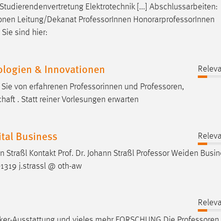
tudierendenvertretung Elektrotechnik [...] Abschlussarbeiten:
sonen Leitung/Dekanat
Professor
Innen HonorarprofessorInnen
Sie sind hier:
nologien & Innovationen
Releva
en Sie von erfahrenen Professorinnen und
Professoren
,
haft . Statt reiner Vorlesungen erwarten
tal Business
Releva
n Straßl Kontakt Prof. Dr. Johann Straßl
Professor
Weiden Busin
319 j.strassl @ oth-aw
Releva
erker-Ausstattung und vieles mehr FORSCHUNG Die
Professoren