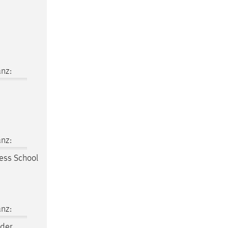
nz:
nz:
ess School
nz:
der