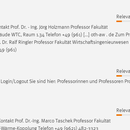
Releva
takt Prof. Dr. - Ing. Jörg Holzmann
Professor
Fakultät
e WTC, Raum 1.34 Telefon +49 (961) [...] oth-aw . de Zum Pro
 Dr. Ralf Ringler
Professor
Fakultät Wirtschaftsingenieurwesen
49 (961)
Releva
Login/Logout Sie sind hier: Professorinnen und
Professoren
Pro
Releva
Kontakt Prof. Dr.-Ing. Marco Taschek
Professor
Fakultät
-Wärme-Kopplung Telefon +49 (9621) 482-3323