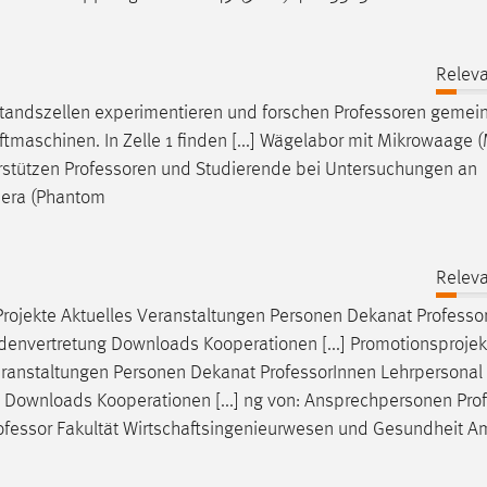
Releva
standszellen experimentieren und forschen
Professoren
gemein
maschinen. In Zelle 1 finden [...] Wägelabor mit Mikrowaage (
rstützen
Professoren
und Studierende bei Untersuchungen an
mera (Phantom
Releva
rojekte Aktuelles Veranstaltungen Personen Dekanat
Professo
denvertretung Downloads Kooperationen [...] Promotionsprojek
eranstaltungen Personen Dekanat
Professor
Innen Lehrpersonal
 Downloads Kooperationen [...] ng von: Ansprechpersonen Prof
ofessor
Fakultät Wirtschaftsingenieurwesen und Gesundheit A