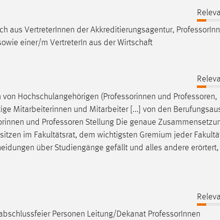
Releva
h aus VertreterInnen der Akkreditierungsagentur,
Professor
In
owie einer/m VertreterIn aus der Wirtschaft
Releva
en von Hochschulangehörigen (Professorinnen und
Professoren
,
tige Mitarbeiterinnen und Mitarbeiter [...] von den Berufungsa
sorinnen und
Professoren
Stellung Die genaue Zusammensetzu
.] sitzen im Fakultätsrat, dem wichtigsten Gremium jeder Fakultä
heidungen über Studiengänge gefällt und alles andere erörtert,
Releva
nabschlussfeier Personen Leitung/Dekanat
Professor
Innen