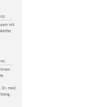
nz:
sam mit
Mettler
nz:
r
Innen
te
. Dr. med.
mberg,