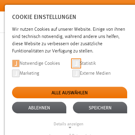
Zum Hauptinhalt springen
COOKIE EINSTELLUNGEN
Wir nutzen Cookies auf unserer Website. Einige von ihnen
sind technisch notwendig, während andere uns helfen,
diese Website zu verbessern oder zusätzliche
SUCHE
Funktionalitäten zur Verfügung zu stellen.
Notwendige Cookies
Statistik
Marketing
Externe Medien
ALLE AUSWÄHLEN
TYP: SEITEN
ALTER: ÜBER EIN JAHR
Aktive Filter:
ABLEHNEN
SPEICHERN
Gesucht nach "professoren".
Es wurden 600 Ergebnisse ge
Details anzeigen