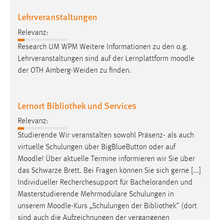
Conversion-Tracking
Lehrveranstaltungen
Cookie Laufzeit:
Relevanz:
3 Monate
Research UM WPM Weitere Informationen zu den o.g.
Lehrveranstaltungen sind auf der Lernplattform
moodle
Facebook Pixel
der OTH Amberg-Weiden zu finden.
Name:
_fbp
Lernort Bibliothek und Services
Anbieter:
Relevanz:
Facebook
Studierende Wir veranstalten sowohl Präsenz- als auch
Zweck:
virtuelle Schulungen über BigBlueButton oder auf
Conversion-Tracking
Moodle
! Über aktuelle Termine informieren wir Sie über
das Schwarze Brett. Bei Fragen können Sie sich gerne [...]
Cookie Laufzeit:
Individueller Recherchesupport für Bacheloranden und
3 Monate
Masterstudierende Mehrmodulare Schulungen in
unserem
Moodle
-Kurs „Schulungen der Bibliothek” (dort
sind auch die Aufzeichnungen der vergangenen