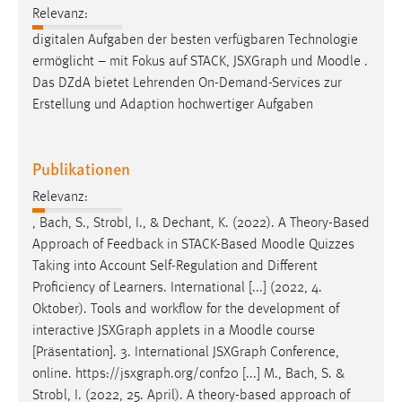
Relevanz:
digitalen Aufgaben der besten verfügbaren Technologie
ermöglicht – mit Fokus auf STACK, JSXGraph und
Moodle
.
Das DZdA bietet Lehrenden On-Demand-Services zur
Erstellung und Adaption hochwertiger Aufgaben
Publikationen
Relevanz:
, Bach, S., Strobl, I., & Dechant, K. (2022). A Theory-Based
Approach of Feedback in STACK-Based
Moodle
Quizzes
Taking into Account Self-Regulation and Different
Proficiency of Learners. International [...] (2022, 4.
Oktober). Tools and workflow for the development of
interactive JSXGraph applets in a
Moodle
course
[Präsentation]. 3. International JSXGraph Conference,
online. https://jsxgraph.org/conf20 [...] M., Bach, S. &
Strobl, I. (2022, 25. April). A theory-based approach of