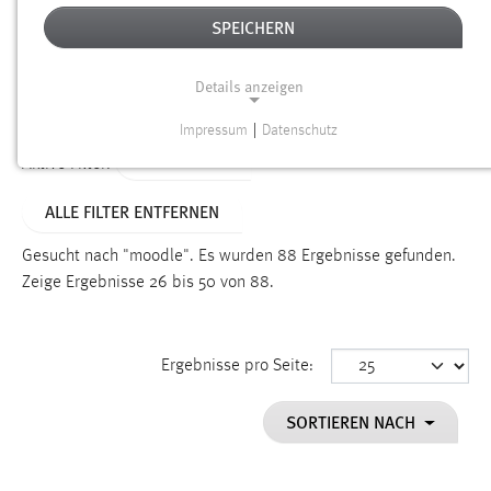
SPEICHERN
Alter
Details anzeigen
SUCHEN
Impressum
|
Datenschutz
NOTWENDIGE COOKIES
TYP: SEITEN
Aktive Filter:
Notwendige Cookies ermöglichen grundlegende
ALLE FILTER ENTFERNEN
Funktionen und sind für die einwandfreie Funktion der
Website erforderlich.
Gesucht nach "moodle".
Es wurden 88 Ergebnisse gefunden.
Zeige Ergebnisse 26 bis 50 von 88.
Einverständnis
Name:
cookie_consent
Ergebnisse pro Seite:
Zweck:
SORTIEREN NACH
Dieser Cookie speichert die ausgewählten Einverständnis-
Optionen des Benutzers
Cookie Laufzeit: