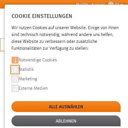
Zum Hauptinhalt springen
MyOTH
Kontakt
DE
COOKIE EINSTELLUNGEN
SUCHE
Wir nutzen Cookies auf unserer Website. Einige von ihnen
sind technisch notwendig, während andere uns helfen,
diese Website zu verbessern oder zusätzliche
JETZT BEWERBEN
Funktionalitäten zur Verfügung zu stellen.
Notwendige Cookies
SUCHE
Statistik
Marketing
FILTER
Externe Medien
Typ
ALLE AUSWÄHLEN
Erstellungsdatum
ABLEHNEN