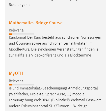
EXTERNE MEDIEN
Schulungen e
Um Inhalte von Videoplattformen und Social Media
Plattformen anzeigen zu können, werden von diesen
Mathematics Bridge Course
externen Medien Cookies gesetzt.
Relevanz:
YouTube
Kursformat Der Kurs besteht aus synchronen Vorlesungen
und Übungen sowie asynchronen Lernaktivitäten im
Vimeo
Moodle
-Kurs. Die synchronen Veranstaltungen finden je
zur Hälfte als Videokonferenz und als Blocktermine
MyOTH
Relevanz:
is und Im­mat­ri­kulat.-Bescheinigung) Anmeldungsportal
(Wahlfächer, Projekte, Sprachkurse, ...)
moodle
Lernumgebung WebOPAC (Bibliothek) Webmail Passwort
ändern Exkursionsportal SHK/Tutoren – Wichtige