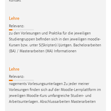
Kontakt
Cookie Laufzeit:
Max. 13 Monate
Lehre
Relevanz:
zu den Vorlesungen und Praktika für die jeweiligen
MARKETING
Studiengruppen befinden sich in den jeweiligen
moodle
-
Marketing Cookies werden von Drittanbietern
Kursen bzw. unter S(Skripten):\Jüntgen. Bachelorarbeiten
verwendet, um personalisierte Werbung anzuzeigen.
(BA) / Masterarbeiten (MA) Informationen
Sie tun dies, indem sie Besucher über Websites
hinweg verfolgen.
Lehre
Google Ads
Relevanz:
Name:
nagements Vorlesungsunterlagen Zu jeder meiner
_gcl_au
Vorlesungen finden sich auf der
Moodle
-Lernplattform im
Anbieter:
jeweiligen
Moodle
-Kurs umfangreiche Studien- und
Google Ireland Limited
Arbeitsunterlagen. Abschlussarbeiten Masterarbeiten
Zweck: