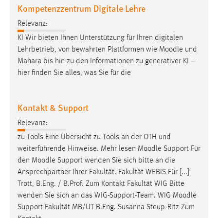
Kompetenzzentrum Digitale Lehre
Zweck:
Dieser Cookie ist notwendig um sich an der Website
Relevanz:
einloggen zu können.
KI Wir bieten Ihnen Unterstützung für Ihren digitalen
Cookie Laufzeit:
Lehrbetrieb, von bewährten Plattformen wie
Moodle
und
24 Stunden
Mahara bis hin zu den Informationen zu generativer KI –
hier finden Sie alles, was Sie für die
STATISTIK
Kontakt & Support
Statistik Cookies erfassen Informationen anonym.
Relevanz:
Diese Informationen helfen uns zu verstehen, wie
unsere Besucher unsere Website nutzen.
zu Tools Eine Übersicht zu Tools an der OTH und
weiterführende Hinweise. Mehr lesen
Moodle
Support Für
Matomo
den
Moodle
Support wenden Sie sich bitte an die
Ansprechpartner Ihrer Fakultät. Fakultät WEBIS Für [...]
Name:
Trott, B.Eng. / B.Prof. Zum Kontakt Fakultät WIG Bitte
_pk_ref, _pk_cvar, _pk_id, _pk_ses
wenden Sie sich an das WIG-Support-Team. WIG
Moodle
Zweck:
Support Fakultät MB/UT B.Eng. Susanna Steup-Ritz Zum
Zugriffsstatistik