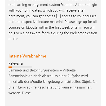
30 Tage
the learning management system
Moodle
. After the login
with your login dates, which you will receive after
Chat
enrolment, you can get access [...] access to your courses
and the respective lecture material. Please sign up for all
Name:
courses on
Moodle
within the first week of term. You will
MibewSessionID, MIBEW_UserID, mibew_locale, mibew-
be given a password for this during the Welcome Session
chat-frame-style-5e9dbeb1811c0446
on the
Zweck:
Wird benötigt um die Chatfunktion nutzen zu können.
Interne Vorabnahme
Cookie Laufzeit:
MibewSessionID, mibew-chat-frame-style-
Relevanz:
5e9dbeb1811c0446 = Sitzungslaufzeit, mibew_locale = 3
Sammel- und Belohnungssystem – Virtuelle
Jahre, MIBEW_UserID = 1 Jahr
Sammelobjekte Nach Abschluss einer Aufgabe wird
innerhalb der
Moodle
-Umgebung ein virtuelles Objekt (z.
Login
B. ein Lenkrad) freigeschaltet und kann eingesammelt
werden. Diese
Name:
fe_user, be_user, be_lastLoginProvider