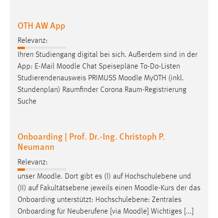
OTH AW App
Relevanz:
Ihren Studiengang digital bei sich. Außerdem sind in der
App: E-Mail
Moodle
Chat Speisepläne To-Do-Listen
Studierendenausweis PRIMUSS
Moodle
MyOTH (inkl.
Stundenplan) Raumfinder Corona Raum-Registrierung
Suche
Onboarding | Prof. Dr.-Ing. Christoph P.
Neumann
Relevanz:
unser
Moodle
. Dort gibt es (I) auf Hochschulebene und
(II) auf Fakultätsebene jeweils einen
Moodle
-Kurs der das
Onboarding unterstützt: Hochschulebene: Zentrales
Onboarding für Neuberufene [via
Moodle
] Wichtiges [...]