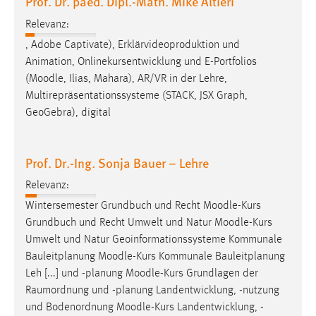
Prof. Dr. paed. Dipl.-Math. Mike Altieri
Relevanz:
, Adobe Captivate), Erklärvideoproduktion und
Animation, Onlinekursentwicklung und E-Portfolios
(
Moodle
, Ilias, Mahara), AR/VR in der Lehre,
Multirepräsentationssysteme (STACK, JSX Graph,
GeoGebra), digital
Prof. Dr.-Ing. Sonja Bauer – Lehre
Relevanz:
Wintersemester Grundbuch und Recht
Moodle
-Kurs
Grundbuch und Recht Umwelt und Natur
Moodle
-Kurs
Umwelt und Natur Geoinformationssysteme Kommunale
Bauleitplanung
Moodle
-Kurs Kommunale Bauleitplanung
Leh [...] und -planung
Moodle
-Kurs Grundlagen der
Raumordnung und -planung Landentwicklung, -nutzung
und Bodenordnung
Moodle
-Kurs Landentwicklung, -