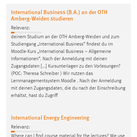
1 Jahr
International Business (B.A.) an der OTH
Amberg-Weiden studieren
Performance
Relevanz:
Name:
deinem Studium an der OTH Amberg-Weiden und zum
staticfilecache
Studiengang „International Business“ findest du im
Moodle
-Kurs „International Business – Allgemeine
Zweck:
Informationen“. Nach der Anmeldung mit deinen
Für performante Seitenauslieferung wird in diesem Cookie
Zugangsdaten [...] Kursunterlagen zu den Vorlesungen?
gespeichert, ob man eingeloggt ist.
(POC: Theresa Schreiber ) Wir nutzen das
Lernmanagementsystem
Moodle
. Nach der Anmeldung
Sprachpräferenz
mit deinen Zugangsdaten, die du nach der Einschreibung
erhältst, hast du Zugriff
Name:
site-language-preference
Zweck:
International Energy Engineering
Das Cookie speichert die gewählte Sprache der Website.
Relevanz:
Cookie Laufzeit:
Where can I find course material for the lectures? ​​​​​​​We use