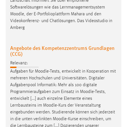
Landschaft informiert Sie über empfohlene
Softwarelösungen wie das Lernmanagementsystem
Cookie Laufzeit:
Moodle
, der E-Portfolioplattform Mahara und den
Max. 13 Monate
Videokonferenz- und Chatlösungen. Das Videostudio in
Amberg
MARKETING
Angebote des Kompetenzzentrums Grundlagen
Marketing Cookies werden von Drittanbietern
(CCG)
verwendet, um personalisierte Werbung anzuzeigen.
Sie tun dies, indem sie Besucher über Websites
Relevanz:
hinweg verfolgen.
Aufgaben für
Moodle
-Tests, entwickelt in Kooperation mit
mehreren Hochschulen und Universitäten. Digitaler
Google Ads
Aufgabenpool Informatik: Mehr als 100 digitale
Programmieraufgaben zum Einsatz in
Moodle
-Tests,
Name:
entwickelt [...] auch einzelne Elemente eines
_gcl_au
Lernbausteins im
Moodle
-Kurs der Veranstaltung
Anbieter:
eingebunden werden. Studierende können sich jederzeit
Google Ireland Limited
in die unten verlinkten
Moodle
-Kurse einschreiben, um
die Lernbausteine zum [...] Dozierenden unserer
Zweck: