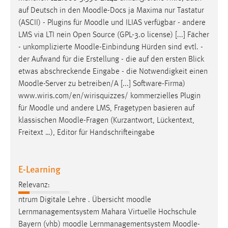
auf Deutsch in den
Moodle
-Docs ja Maxima nur Tastatur
(ASCII) - Plugins für
Moodle
und ILIAS verfügbar - andere
LMS via LTI nein Open Source (GPL-3.0 license) [...] Fächer
- unkomplizierte
Moodle
-Einbindung Hürden sind evtl. -
der Aufwand für die Erstellung - die auf den ersten Blick
etwas abschreckende Eingabe - die Notwendigkeit einen
Moodle
-Server zu betreiben/A [...] Software-Firma)
www.wiris.com/en/wirisquizzes/ kommerzielles Plugin
für
Moodle
und andere LMS, Fragetypen basieren auf
klassischen
Moodle
-Fragen (Kurzantwort, Lückentext,
Freitext …), Editor für Handschrifteingabe
E-Learning
Relevanz:
ntrum Digitale Lehre . Übersicht
moodle
Lernmanagementsystem Mahara Virtuelle Hochschule
Bayern (vhb)
moodle
Lernmanagementsystem
Moodle
-