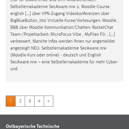
(nur für Studierende und OTH-Mitarbeitende):
Selbstlernakademie SecAware.nrw 2.
Moodle
-Course
english [...] über VPN-Zugang Videokonferenzen über
BigBlueButton, Jitsi Virtuelle Kurse/Vorlesungen:
Moodle
,
BBB über
Moodle
Kommunikation/Chatten: RocketChat
Team-/Projektarbeit: MicroFocus Vibe , MyFiles Filr , [...]
verbessert. Manche Infos werden Ihnen nur angemeldet
angezeigt! NEU: Selbstlernakademie SecAware.nrw
(
Moodle
-Kurs oder online) - deutsch und English
SecAware.nrw – eine Selbstlernakademie für mehr Cyber-
und
1
2
3
4
»
Ostbayerische Technische