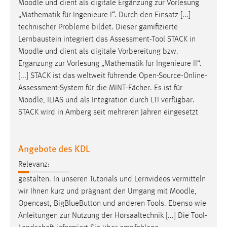
Moodle
und dient als digitale Ergänzung zur Vorlesung
Zweck:
„Mathematik für Ingenieure I“. Durch den Einsatz [...]
Dieser Cookie ist notwendig um sich an der Website
technischer Probleme bildet. Dieser gamifizierte
einloggen zu können.
Lernbaustein integriert das Assessment-Tool STACK in
Cookie Laufzeit:
Moodle
und dient als digitale Vorbereitung bzw.
24 Stunden
Ergänzung zur Vorlesung „Mathematik für Ingenieure II“.
[...] STACK ist das weltweit führende Open-Source-Online-
Assessment-System für die MINT-Fächer. Es ist für
STATISTIK
Moodle
, ILIAS und als Integration durch LTI verfügbar.
STACK wird in Amberg seit mehreren Jahren eingesetzt
Statistik Cookies erfassen Informationen anonym.
Diese Informationen helfen uns zu verstehen, wie
unsere Besucher unsere Website nutzen.
Angebote des KDL
Matomo
Relevanz:
gestalten. In unseren Tutorials und Lernvideos vermitteln
Name:
wir Ihnen kurz und prägnant den Umgang mit
Moodle
,
_pk_ref, _pk_cvar, _pk_id, _pk_ses
Opencast, BigBlueButton und anderen Tools. Ebenso wie
Zweck:
Anleitungen zur Nutzung der Hörsaaltechnik [...] Die Tool-
Zugriffsstatistik