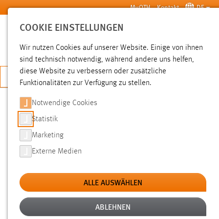
Zum Hauptinhalt springen
MyOTH
Kontakt
DE
COOKIE EINSTELLUNGEN
SUCHE
Wir nutzen Cookies auf unserer Website. Einige von ihnen
sind technisch notwendig, während andere uns helfen,
diese Website zu verbessern oder zusätzliche
JETZT BEWERBEN
Funktionalitäten zur Verfügung zu stellen.
Notwendige Cookies
SUCHE
Statistik
Marketing
FILTER
Externe Medien
Typ
ALLE AUSWÄHLEN
Erstellungsdatum
ABLEHNEN