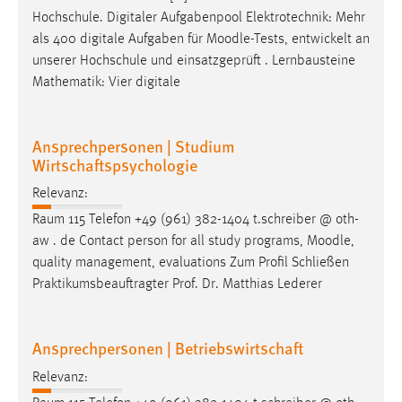
Hochschule. Digitaler Aufgabenpool Elektrotechnik: Mehr
Conversion-Tracking
als 400 digitale Aufgaben für
Moodle
-Tests, entwickelt an
Cookie Laufzeit:
unserer Hochschule und einsatzgeprüft . Lernbausteine
3 Monate
Mathematik: Vier digitale
Facebook Pixel
Ansprechpersonen | Studium
Name:
Wirtschaftspsychologie
_fbp
Relevanz:
Anbieter:
Raum 115 Telefon +49 (961) 382-1404 t.schreiber @ oth-
Facebook
aw . de Contact person for all study programs,
Moodle
,
quality management, evaluations Zum Profil Schließen
Zweck:
Praktikumsbeauftragter Prof. Dr. Matthias Lederer
Conversion-Tracking
Cookie Laufzeit:
3 Monate
Ansprechpersonen | Betriebswirtschaft
Relevanz: