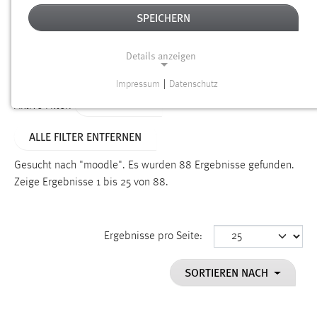
SPEICHERN
Alter
Details anzeigen
SUCHEN
Impressum
|
Datenschutz
NOTWENDIGE COOKIES
TYP: SEITEN
Aktive Filter:
Notwendige Cookies ermöglichen grundlegende
ALLE FILTER ENTFERNEN
Funktionen und sind für die einwandfreie Funktion der
Website erforderlich.
Gesucht nach "moodle".
Es wurden 88 Ergebnisse gefunden.
Zeige Ergebnisse 1 bis 25 von 88.
Einverständnis
Name:
cookie_consent
Ergebnisse pro Seite:
Zweck:
SORTIEREN NACH
Dieser Cookie speichert die ausgewählten Einverständnis-
Optionen des Benutzers
Cookie Laufzeit: