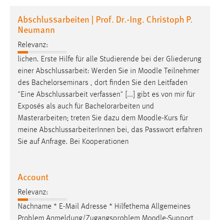
1 Jahr
Abschlussarbeiten | Prof. Dr.-Ing. Christoph P.
Neumann
Performance
Relevanz:
Name:
lichen. Erste Hilfe für alle Studierende bei der Gliederung
staticfilecache
einer Abschlussarbeit: Werden Sie in
Moodle
Teilnehmer
des Bachelorseminars , dort finden Sie den Leitfaden
Zweck:
"Eine Abschlussarbeit verfassen" [...] gibt es von mir für
Für performante Seitenauslieferung wird in diesem Cookie
Exposés als auch für Bachelorarbeiten und
gespeichert, ob man eingeloggt ist.
Masterarbeiten; treten Sie dazu dem
Moodle
-Kurs für
meine AbschlussarbeiterInnen bei, das Passwort erfahren
Sprachpräferenz
Sie auf Anfrage. Bei Kooperationen
Name:
site-language-preference
Account
Zweck:
Relevanz:
Das Cookie speichert die gewählte Sprache der Website.
Nachname * E-Mail Adresse * Hilfethema Allgemeines
Cookie Laufzeit:
Problem Anmeldung/Zugangsproblem
Moodle
-Support