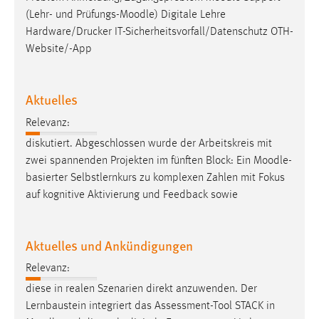
30 Tage
(Lehr- und Prüfungs-
Moodle
) Digitale Lehre
Hardware/Drucker IT-Sicherheitsvorfall/Datenschutz OTH-
Chat
Website/-App
Name:
MibewSessionID, MIBEW_UserID, mibew_locale, mibew-
Aktuelles
chat-frame-style-5e9dbeb1811c0446
Relevanz:
Zweck:
diskutiert. Abgeschlossen wurde der Arbeitskreis mit
Wird benötigt um die Chatfunktion nutzen zu können.
zwei spannenden Projekten im fünften Block: Ein
Moodle
-
Cookie Laufzeit:
basierter Selbstlernkurs zu komplexen Zahlen mit Fokus
MibewSessionID, mibew-chat-frame-style-
auf kognitive Aktivierung und Feedback sowie
5e9dbeb1811c0446 = Sitzungslaufzeit, mibew_locale = 3
Jahre, MIBEW_UserID = 1 Jahr
Aktuelles und Ankündigungen
Login
Relevanz:
Name:
diese in realen Szenarien direkt anzuwenden. Der
fe_user, be_user, be_lastLoginProvider
Lernbaustein integriert das Assessment-Tool STACK in