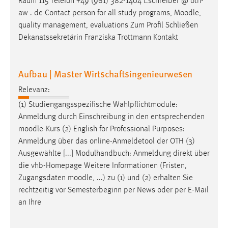
Raum 115 Telefon +49 (961) 382-1404 t.schreiber @ oth-
EXTERNE MEDIEN
aw . de Contact person for all study programs,
Moodle
,
Um Inhalte von Videoplattformen und Social Media
quality management, evaluations Zum Profil Schließen
Plattformen anzeigen zu können, werden von diesen
Dekanatssekretärin Franziska Trottmann Kontakt
externen Medien Cookies gesetzt.
YouTube
Aufbau | Master Wirtschaftsingenieurwesen
Relevanz:
Vimeo
(1) Studiengangsspezifische Wahlpflichtmodule:
Anmeldung durch Einschreibung in den entsprechenden
moodle
-Kurs (2) English for Professional Purposes:
Anmeldung über das online-Anmeldetool der OTH (3)
Ausgewählte [...] Modulhandbuch: Anmeldung direkt über
die vhb-Homepage Weitere Informationen (Fristen,
Zugangsdaten
moodle
, ...) zu (1) und (2) erhalten Sie
rechtzeitig vor Semesterbeginn per News oder per E-Mail
an Ihre