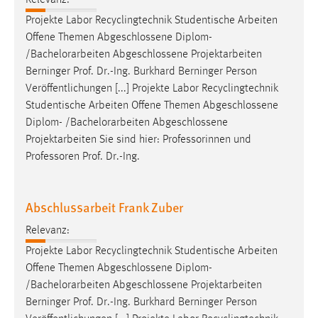
Relevanz:
Projekte Labor Recyclingtechnik Studentische Arbeiten
Cookie Laufzeit:
Offene Themen Abgeschlossene Diplom-
Max. 13 Monate
/
Bachelorarbeiten
Abgeschlossene Projektarbeiten
Berninger Prof. Dr.-Ing. Burkhard Berninger Person
Veröffentlichungen [...] Projekte Labor Recyclingtechnik
MARKETING
Studentische Arbeiten Offene Themen Abgeschlossene
Marketing Cookies werden von Drittanbietern
Diplom- /
Bachelorarbeiten
Abgeschlossene
verwendet, um personalisierte Werbung anzuzeigen.
Projektarbeiten Sie sind hier: Professorinnen und
Sie tun dies, indem sie Besucher über Websites
Professoren Prof. Dr.-Ing.
hinweg verfolgen.
Google Ads
Abschlussarbeit Frank Zuber
Relevanz:
Name:
_gcl_au
Projekte Labor Recyclingtechnik Studentische Arbeiten
Offene Themen Abgeschlossene Diplom-
Anbieter:
/
Bachelorarbeiten
Abgeschlossene Projektarbeiten
Google Ireland Limited
Berninger Prof. Dr.-Ing. Burkhard Berninger Person
Zweck: