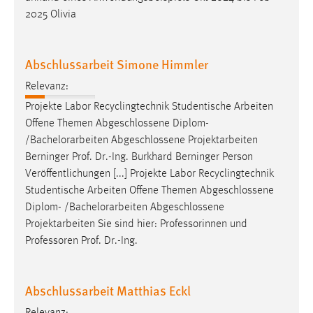
Zweck:
2025 Olivia
Dieser Cookie ist notwendig um sich an der Website
einloggen zu können.
Abschlussarbeit Simone Himmler
Cookie Laufzeit:
24 Stunden
Relevanz:
Projekte Labor Recyclingtechnik Studentische Arbeiten
Offene Themen Abgeschlossene Diplom-
STATISTIK
/
Bachelorarbeiten
Abgeschlossene Projektarbeiten
Berninger Prof. Dr.-Ing. Burkhard Berninger Person
Statistik Cookies erfassen Informationen anonym.
Veröffentlichungen [...] Projekte Labor Recyclingtechnik
Diese Informationen helfen uns zu verstehen, wie
Studentische Arbeiten Offene Themen Abgeschlossene
unsere Besucher unsere Website nutzen.
Diplom- /
Bachelorarbeiten
Abgeschlossene
Projektarbeiten Sie sind hier: Professorinnen und
Matomo
Professoren Prof. Dr.-Ing.
Name:
_pk_ref, _pk_cvar, _pk_id, _pk_ses
Abschlussarbeit Matthias Eckl
Zweck:
Zugriffsstatistik