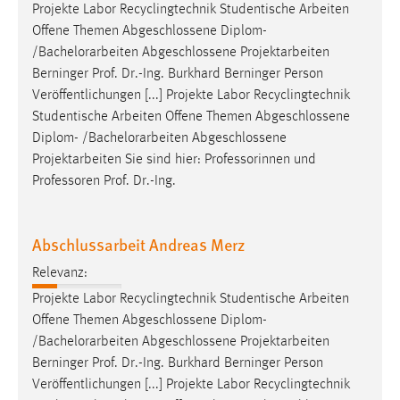
EXTERNE MEDIEN
Projekte Labor Recyclingtechnik Studentische Arbeiten
Offene Themen Abgeschlossene Diplom-
Um Inhalte von Videoplattformen und Social Media
/
Bachelorarbeiten
Abgeschlossene Projektarbeiten
Plattformen anzeigen zu können, werden von diesen
Berninger Prof. Dr.-Ing. Burkhard Berninger Person
externen Medien Cookies gesetzt.
Veröffentlichungen [...] Projekte Labor Recyclingtechnik
Studentische Arbeiten Offene Themen Abgeschlossene
YouTube
Diplom- /
Bachelorarbeiten
Abgeschlossene
Projektarbeiten Sie sind hier: Professorinnen und
Vimeo
Professoren Prof. Dr.-Ing.
Abschlussarbeit Andreas Merz
Relevanz:
Projekte Labor Recyclingtechnik Studentische Arbeiten
Offene Themen Abgeschlossene Diplom-
/
Bachelorarbeiten
Abgeschlossene Projektarbeiten
Berninger Prof. Dr.-Ing. Burkhard Berninger Person
Veröffentlichungen [...] Projekte Labor Recyclingtechnik