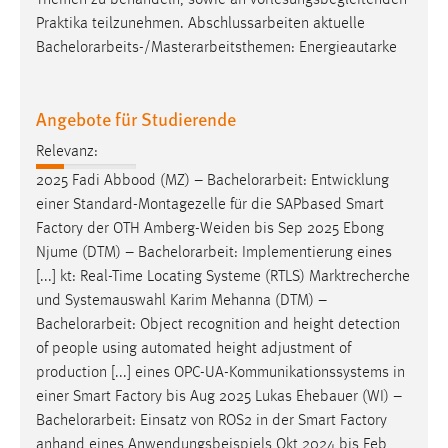
Themen zu behandeln, sowie an vorlesungsbegleitenden
30 Tage
Praktika teilzunehmen. Abschlussarbeiten aktuelle
Bachelorarbeits
-/Masterarbeitsthemen: Energieautarke
Chat
Name:
Angebote für Studierende
MibewSessionID, MIBEW_UserID, mibew_locale, mibew-
chat-frame-style-5e9dbeb1811c0446
Relevanz:
2025 Fadi Abbood (MZ) –
Bachelorarbeit
: Entwicklung
Zweck:
einer Standard-Montagezelle für die SAPbased Smart
Wird benötigt um die Chatfunktion nutzen zu können.
Factory der OTH Amberg-Weiden bis Sep 2025 Ebong
Cookie Laufzeit:
Njume (DTM) –
Bachelorarbeit
: Implementierung eines
MibewSessionID, mibew-chat-frame-style-
[...] kt: Real-Time Locating Systeme (RTLS) Marktrecherche
5e9dbeb1811c0446 = Sitzungslaufzeit, mibew_locale = 3
und Systemauswahl Karim Mehanna (DTM) –
Jahre, MIBEW_UserID = 1 Jahr
Bachelorarbeit
: Object recognition and height detection
of people using automated height adjustment of
Login
production [...] eines OPC-UA-Kommunikationssystems in
einer Smart Factory bis Aug 2025 Lukas Ehebauer (WI) –
Name:
Bachelorarbeit
: Einsatz von ROS2 in der Smart Factory
fe_user, be_user, be_lastLoginProvider
anhand eines Anwendungsbeispiels Okt 2024 bis Feb