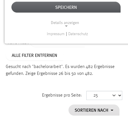
SPEICHERN
Alter
Details anzeigen
SUCHEN
Impressum
|
Datenschutz
NOTWENDIGE COOKIES
ALTER: ÜBER EIN JAHR
Aktive Filter:
Notwendige Cookies ermöglichen grundlegende
ALLE FILTER ENTFERNEN
Funktionen und sind für die einwandfreie Funktion der
Website erforderlich.
Gesucht nach "bachelorarbeit".
Es wurden 482 Ergebnisse
gefunden.
Zeige Ergebnisse 26 bis 50 von 482.
Einverständnis
Name:
cookie_consent
Ergebnisse pro Seite:
Zweck:
SORTIEREN NACH
Dieser Cookie speichert die ausgewählten Einverständnis-
Optionen des Benutzers
Cookie Laufzeit: