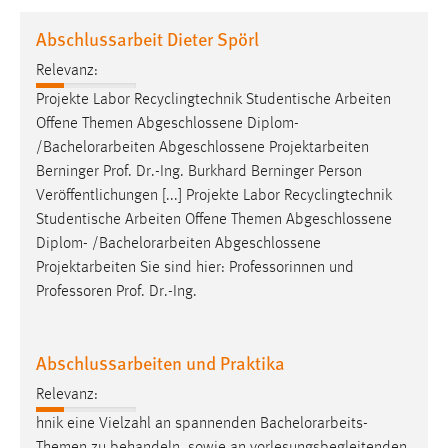
1 Jahr
Abschlussarbeit Dieter Spörl
Relevanz:
Performance
Projekte Labor Recyclingtechnik Studentische Arbeiten
Name:
Offene Themen Abgeschlossene Diplom-
staticfilecache
/
Bachelorarbeiten
Abgeschlossene Projektarbeiten
Berninger Prof. Dr.-Ing. Burkhard Berninger Person
Zweck:
Veröffentlichungen [...] Projekte Labor Recyclingtechnik
Für performante Seitenauslieferung wird in diesem Cookie
gespeichert, ob man eingeloggt ist.
Studentische Arbeiten Offene Themen Abgeschlossene
Diplom- /
Bachelorarbeiten
Abgeschlossene
Projektarbeiten Sie sind hier: Professorinnen und
Sprachpräferenz
Professoren Prof. Dr.-Ing.
Name:
site-language-preference
Abschlussarbeiten und Praktika
Zweck:
Relevanz:
Das Cookie speichert die gewählte Sprache der Website.
hnik eine Vielzahl an spannenden
Bachelorarbeits
-
Cookie Laufzeit: