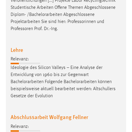
Veröffentlichungen [...] Projekte Labor Recyclingtechnik
Conversion-Tracking
Studentische Arbeiten Offene Themen Abgeschlossene
Diplom- /
Bachelorarbeiten
Abgeschlossene
Cookie Laufzeit:
Projektarbeiten Sie sind hier: Professorinnen und
3 Monate
Professoren Prof. Dr.-Ing.
Facebook Pixel
Lehre
Name:
_fbp
Relevanz:
Ideologie des Silicon Valleys – Eine Analyse der
Anbieter:
Entwicklung von 1960 bis zur Gegenwart
Facebook
Bachelorarbeiten
Folgende
Bachelorarbeiten
können
Zweck:
beispielsweise aktuell bearbeitet werden: Altschullers
Conversion-Tracking
Gesetze der Evolution
Cookie Laufzeit:
3 Monate
Abschlussarbeit Wolfgang Fellner
Relevanz: