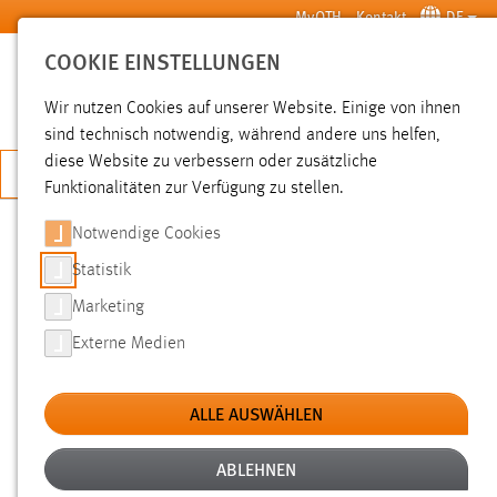
Zum Hauptinhalt springen
MyOTH
Kontakt
DE
COOKIE EINSTELLUNGEN
SUCHE
Wir nutzen Cookies auf unserer Website. Einige von ihnen
sind technisch notwendig, während andere uns helfen,
diese Website zu verbessern oder zusätzliche
JETZT BEWERBEN
Funktionalitäten zur Verfügung zu stellen.
Notwendige Cookies
SUCHE
Statistik
Marketing
FILTER
Externe Medien
Typ
ALLE AUSWÄHLEN
Erstellungsdatum
ABLEHNEN