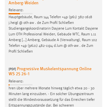
Hauptgebäude,
Raum
144 Telefon +49 (961) 382-1618
j.heigl @ oth-aw . de Zum Profil Schließen
Studiengangskoordinatorin Dayjene Lum Kontakt Dayjene
Lum OTH Professional Weiden, Gebäude WTC,
Raum
1.11
Amberg [...] Amberg, Gebäude A (Verwaltung),
Raum
102
Telefon +49 (9621) 482-1194 d.lum @ oth-aw . de Zum
Profil Schließen
Progressive Muskelentspannung Online
[PDF]
WS 25 26-1
Relevanz:
hren über mehrere Monate hinweg täglich etwa 20 - 30
Minuten lang einzuüben. - Ein solcher
Übungszeitraum
stellt die Mindestvoraussetzung für das Erreichen tiefer
Entspannungszustände dar. Bei schweren
Angewandte Wirtschaftsinformatik (B.Sc.) |