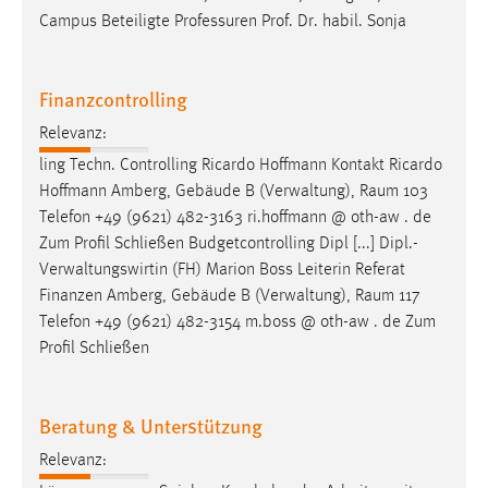
Finanzcontrolling
30 Tage
Relevanz:
Chat
ling Techn. Controlling Ricardo Hoffmann Kontakt Ricardo
Hoffmann Amberg, Gebäude B (Verwaltung),
Raum
103
Name:
Telefon +49 (9621) 482-3163 ri.hoffmann @ oth-aw . de
MibewSessionID, MIBEW_UserID, mibew_locale, mibew-
Zum Profil Schließen Budgetcontrolling Dipl [...] Dipl.-
chat-frame-style-5e9dbeb1811c0446
Verwaltungswirtin (FH) Marion Boss Leiterin Referat
Zweck:
Finanzen Amberg, Gebäude B (Verwaltung),
Raum
117
Wird benötigt um die Chatfunktion nutzen zu können.
Telefon +49 (9621) 482-3154 m.boss @ oth-aw . de Zum
Profil Schließen
Cookie Laufzeit:
MibewSessionID, mibew-chat-frame-style-
5e9dbeb1811c0446 = Sitzungslaufzeit, mibew_locale = 3
Beratung & Unterstützung
Jahre, MIBEW_UserID = 1 Jahr
Relevanz:
Login
Lösungen – zum Spielen, Kuscheln oder Arbeiten mit
Kind. In Weiden: Gebäude BW/WI,
Raum
224 In Amberg:
Name:
Gebäude MB/UT,
Raum
114 Eltern-Kind-Parkplätze Kurze
fe_user, be_user, be_lastLoginProvider