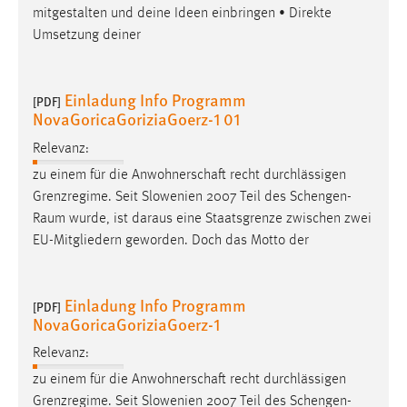
EXTERNE MEDIEN
Einladung Info Programm
[PDF]
Um Inhalte von Videoplattformen und Social Media
NovaGoricaGoriziaGoerz-1 01
Plattformen anzeigen zu können, werden von diesen
Relevanz:
externen Medien Cookies gesetzt.
zu einem für die Anwohnerschaft recht durchlässigen
Grenzregime. Seit Slowenien 2007 Teil des
Schengen-
YouTube
Raum
wurde, ist daraus eine Staatsgrenze zwischen zwei
EU-Mitgliedern geworden. Doch das Motto der
Vimeo
Einladung Info Programm
[PDF]
NovaGoricaGoriziaGoerz-1
Relevanz:
zu einem für die Anwohnerschaft recht durchlässigen
Grenzregime. Seit Slowenien 2007 Teil des
Schengen-
Raum
wurde, ist daraus eine Staatsgrenze zwischen zwei
EU-Mitgliedern geworden. Doch das Motto der