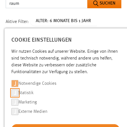
ALTER: 6 MONATE BIS 1 JAHR
Aktive Filter:
ALLE FILTER ENTFERNEN
COOKIE EINSTELLUNGEN
Gesucht nach "raum".
Es wurden 102 Ergebnisse gefunden.
Wir nutzen Cookies auf unserer Website. Einige von ihnen
Zeige Ergebnisse 1 bis 25 von 102.
sind technisch notwendig, während andere uns helfen,
diese Website zu verbessern oder zusätzliche
Funktionalitäten zur Verfügung zu stellen.
Ergebnisse pro Seite:
Notwendige Cookies
SORTIEREN NACH
Statistik
Marketing
Externe Medien
Service Lehre OTH
Relevanz:
ALLE AUSWÄHLEN
Elektrotechnik, Medien und Informatik Amberg, Fakultät
Elektrotechnik, Medien und Informatik (Geb. G),
Raum
ABLEHNEN