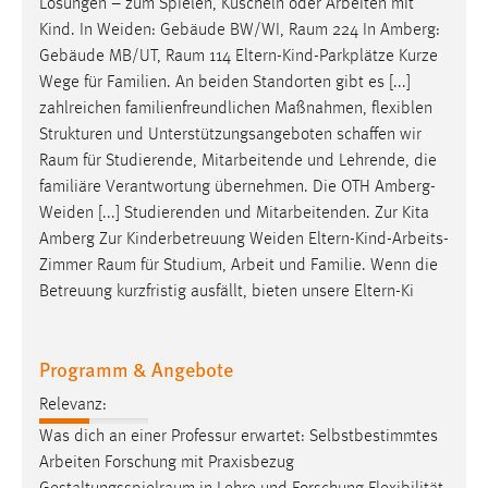
Wege für Familien. An beiden Standorten gibt es [...]
Zweck:
zahlreichen familienfreundlichen Maßnahmen, flexiblen
Dieser Cookie ist notwendig um sich an der Website
Strukturen und Unterstützungsangeboten schaffen wir
einloggen zu können.
Raum
für Studierende, Mitarbeitende und Lehrende, die
familiäre Verantwortung übernehmen. Die OTH Amberg-
Cookie Laufzeit:
Weiden [...] Studierenden und Mitarbeitenden. Zur Kita
24 Stunden
Amberg Zur Kinderbetreuung Weiden Eltern-Kind-Arbeits-
Zimmer
Raum
für Studium, Arbeit und Familie. Wenn die
Betreuung kurzfristig ausfällt, bieten unsere Eltern-Ki
STATISTIK
Statistik Cookies erfassen Informationen anonym.
Programm & Angebote
Diese Informationen helfen uns zu verstehen, wie
unsere Besucher unsere Website nutzen.
Relevanz:
Was dich an einer Professur erwartet: Selbstbestimmtes
Matomo
Arbeiten Forschung mit Praxisbezug
Gestaltungsspielraum
in Lehre und Forschung Flexibilität
Name:
_pk_ref, _pk_cvar, _pk_id, _pk_ses
zur besseren Vereinbarkeit von Familie und Beruf
Neugierig
Zweck: