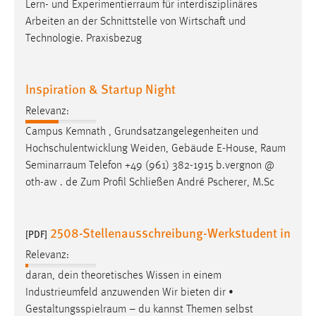
Zweck:
Conversion-Tracking
Inspiration & Startup Night
Cookie Laufzeit:
Relevanz:
3 Monate
Campus Kemnath , Grundsatzangelegenheiten und
Hochschulentwicklung Weiden, Gebäude E-House,
Raum
Facebook Pixel
Seminarraum
Telefon +49 (961) 382-1915 b.vergnon @
oth-aw . de Zum Profil Schließen André Pscherer, M.Sc
Name:
_fbp
Anbieter:
2508-Stellenausschreibung-Werkstudent in
[PDF]
Facebook
Relevanz:
Zweck:
daran, dein theoretisches Wissen in einem
Conversion-Tracking
Industrieumfeld anzuwenden Wir bieten dir •
Cookie Laufzeit:
Gestaltungsspielraum
– du kannst Themen selbst
3 Monate
mitgestalten und deine Ideen einbringen • Direkte
Umsetzung deiner