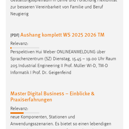
Zugriffsstatistik
Aushang komplett WS 2025 2026 TM
Cookie Laufzeit:
[PDF]
Max. 13 Monate
Relevanz:
Perspektiven Hui Weber ONLINEANMELDUNG über
Sprachenzentrum (SZ) Dienstag, 15.45 – 19.00 Uhr
Raum
MARKETING
205 Industrial Engineering II Prof. Müller WI-D, TM-D
Marketing Cookies werden von Drittanbietern
Informatik I Prof. Dr. Geigenfeind
verwendet, um personalisierte Werbung anzuzeigen.
Sie tun dies, indem sie Besucher über Websites
Master Digital Business – Einblicke &
hinweg verfolgen.
Praxiserfahrungen
Google Ads
Relevanz:
neue Komponenten, Stationen und
Name:
Anwendungsszenarien. Es bietet so einen lebendigen
_gcl_au
Lern- und
Experimentierraum
für interdisziplinäres
Anbieter:
Arbeiten an der Schnittstelle von Wirtschaft und
Google Ireland Limited
Technologie. Praxisbezug