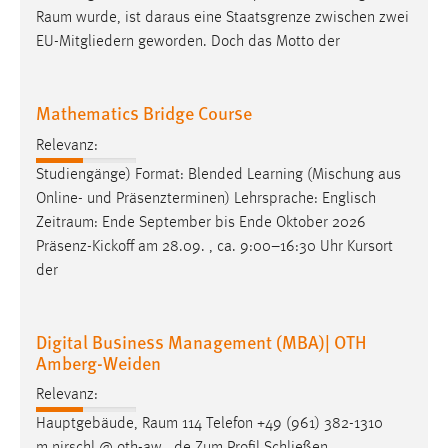
Mathematics Bridge Course
Relevanz:
Studiengänge) Format: Blended Learning (Mischung aus
Online- und Präsenzterminen) Lehrsprache: Englisch
Zeitraum
: Ende September bis Ende Oktober 2026
Präsenz-Kickoff am 28.09. , ca. 9:00–16:30 Uhr Kursort
der
Digital Business Management (MBA)| OTH
Amberg-Weiden
Relevanz:
Hauptgebäude,
Raum
114 Telefon +49 (961) 382-1310
m.nirschl @ oth-aw . de Zum Profil Schließen
Studiengangskoordinatorin Dayjene Lum Kontakt Dayjene
Lum OTH Professional Weiden, Gebäude WTC,
Raum
1.11