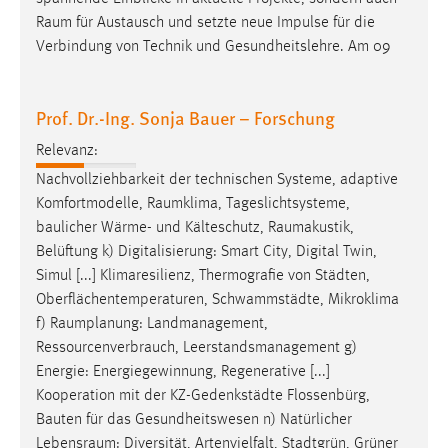
Cookie Laufzeit:
1 Jahr
Prof. Dr.-Ing. Sonja Bauer – Forschung
Relevanz:
Performance
Nachvollziehbarkeit der technischen Systeme, adaptive
Name:
Komfortmodelle,
Raumklima
, Tageslichtsysteme,
staticfilecache
baulicher Wärme- und Kälteschutz,
Raumakustik
,
Belüftung k) Digitalisierung: Smart City, Digital Twin,
Zweck:
Simul [...] Klimaresilienz, Thermografie von Städten,
Für performante Seitenauslieferung wird in diesem Cookie
Oberflächentemperaturen, Schwammstädte, Mikroklima
gespeichert, ob man eingeloggt ist.
f)
Raumplanung
: Landmanagement,
Ressourcenverbrauch, Leerstandsmanagement g)
Sprachpräferenz
Energie: Energiegewinnung, Regenerative [...]
Kooperation mit der KZ-Gedenkstädte Flossenbürg,
Name:
Bauten für das Gesundheitswesen n) Natürlicher
site-language-preference
Lebensraum
: Diversität, Artenvielfalt, Stadtgrün, Grüner
Zweck:
Campus Beteiligte Professuren Prof. Dr. habil. Sonja
Das Cookie speichert die gewählte Sprache der Website.
Cookie Laufzeit: