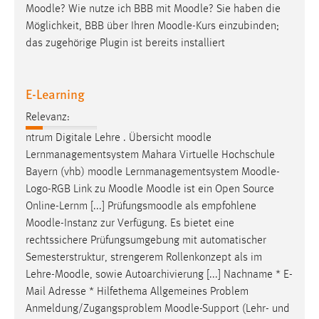
Moodle
? Wie nutze ich BBB mit
Moodle
? Sie haben die
Conversion-Tracking
Möglichkeit, BBB über Ihren
Moodle
-Kurs einzubinden;
Cookie Laufzeit:
das zugehörige Plugin ist bereits installiert
3 Monate
E-Learning
Facebook Pixel
Relevanz:
Name:
ntrum Digitale Lehre . Übersicht
moodle
_fbp
Lernmanagementsystem Mahara Virtuelle Hochschule
Anbieter:
Bayern (vhb)
moodle
Lernmanagementsystem
Moodle
-
Facebook
Logo-RGB Link zu
Moodle
Moodle
ist ein Open Source
Online-Lernm [...] Prüfungsmoodle als empfohlene
Zweck:
Moodle
-Instanz zur Verfügung. Es bietet eine
Conversion-Tracking
rechtssichere Prüfungsumgebung mit automatischer
Cookie Laufzeit:
Semesterstruktur, strengerem Rollenkonzept als im
3 Monate
Lehre-
Moodle
, sowie Autoarchivierung [...] Nachname * E-
Mail Adresse * Hilfethema Allgemeines Problem
Anmeldung/Zugangsproblem
Moodle
-Support (Lehr- und