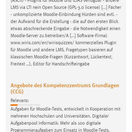
(ASCII) - Plugins für
Moodle
und ILIAS verfügbar - andere
LMS via LTI nein Open Source (GPL-3.0 license) [...] Fächer
- unkomplizierte
Moodle
-Einbindung Hürden sind evtl. -
der Aufwand für die Erstellung - die auf den ersten Blick
etwas abschreckende Eingabe - die Notwendigkeit einen
Moodle
-Server zu betreiben/A [...] Software-Firma)
www.wiris.com/en/wirisquizzes/ kommerzielles Plugin
für
Moodle
und andere LMS, Fragetypen basieren auf
klassischen
Moodle
-Fragen (Kurzantwort, Lückentext,
Freitext …), Editor für Handschrifteingabe
Angebote des Kompetenzzentrums Grundlagen
(CCG)
Relevanz:
Aufgaben für
Moodle
-Tests, entwickelt in Kooperation mit
mehreren Hochschulen und Universitäten. Digitaler
Aufgabenpool Informatik: Mehr als 100 digitale
Programmieraufgaben zum Einsatz in
Moodle
-Tests,