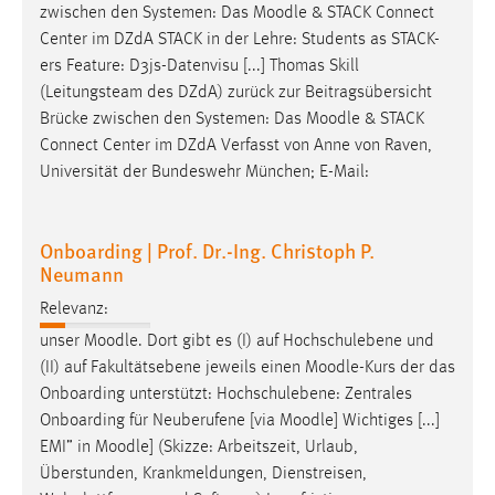
zwischen den Systemen: Das
Moodle
& STACK Connect
Center im DZdA STACK in der Lehre: Students as STACK-
ers Feature: D3js-Datenvisu [...] Thomas Skill
(Leitungsteam des DZdA) zurück zur Beitragsübersicht
Brücke zwischen den Systemen: Das
Moodle
& STACK
Connect Center im DZdA Verfasst von Anne von Raven,
Universität der Bundeswehr München; E-Mail:
Onboarding | Prof. Dr.-Ing. Christoph P.
Neumann
Relevanz:
unser
Moodle
. Dort gibt es (I) auf Hochschulebene und
(II) auf Fakultätsebene jeweils einen
Moodle
-Kurs der das
Onboarding unterstützt: Hochschulebene: Zentrales
Onboarding für Neuberufene [via
Moodle
] Wichtiges [...]
EMI” in
Moodle
] (Skizze: Arbeitszeit, Urlaub,
Überstunden, Krankmeldungen, Dienstreisen,