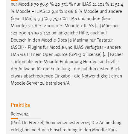
nur
Moodle
70 56,9 % 40 57,1 % nur ILIAS 21 17,1 % 11 52,4
%
Moodle
+ ILIAS 12 9,8 % 8 66,6 %
Moodle
und andere
(kein ILIAS) 4 3,3 % 3 75,0 % ILIAS und andere (kein
Moodle
) 2 1,6 % 2 100,0 %
Moodle
+ ILIAS [...] München
122.000 3.390 2.142 umfangreiche Hilfe, auch auf
Deutsch in den
Moodle
-Docs ja Maxima nur Tastatur
(ASCII) - Plugins für
Moodle
und ILIAS verfügbar - andere
LMS via LTI nein Open Source (GPL-3.0 license) [...] Fächer
- unkomplizierte
Moodle
-Einbindung Hürden sind evtl. -
der Aufwand für die Erstellung - die auf den ersten Blick
etwas abschreckende Eingabe - die Notwendigkeit einen
Moodle
-Server zu betreiben/A
Praktika
Relevanz:
(Prof. Dr. Frenzel) Sommersemester 2025 Die Anmeldung
erfolgt online durch Einschreibung in den
Moodle
-Kurs