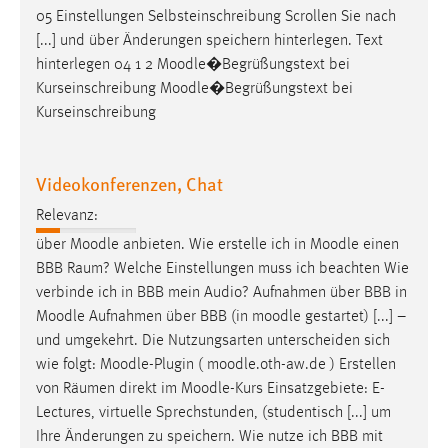
05 Einstellungen Selbsteinschreibung Scrollen Sie nach
Cookie Laufzeit:
[...] und über Änderungen speichern hinterlegen. Text
Max. 13 Monate
hinterlegen 04 1 2
Moodle
�Begrüßungstext bei
Kurseinschreibung
Moodle
�Begrüßungstext bei
Kurseinschreibung
MARKETING
Marketing Cookies werden von Drittanbietern
Videokonferenzen, Chat
verwendet, um personalisierte Werbung anzuzeigen.
Relevanz:
Sie tun dies, indem sie Besucher über Websites
hinweg verfolgen.
über
Moodle
anbieten. Wie erstelle ich in
Moodle
einen
BBB Raum? Welche Einstellungen muss ich beachten Wie
Google Ads
verbinde ich in BBB mein Audio? Aufnahmen über BBB in
Moodle
Aufnahmen über BBB (in
moodle
gestartet) [...] –
Name:
und umgekehrt. Die Nutzungsarten unterscheiden sich
_gcl_au
wie folgt:
Moodle
-Plugin (
moodle
.oth-aw.de ) Erstellen
Anbieter:
von Räumen direkt im
Moodle
-Kurs Einsatzgebiete: E-
Google Ireland Limited
Lectures, virtuelle Sprechstunden, (studentisch [...] um
Ihre Änderungen zu speichern. Wie nutze ich BBB mit
Zweck: