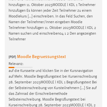
Zweck:
hinzufügen 11. Oktober 2023
MOODLE
l KDL 1 Teilnehmer
Dieser Cookie ist notwendig um sich an der Website
hinzufügen Es können jeder Zeit Teilnehmer zu einem
einloggen zu können.
Moodlekurs [...] einschreiben. In das Feld Suchen, den
Namen der Teilnehmer/Innen eingeben
Moodle
Cookie Laufzeit:
Teilnehmer hinzufügen 11. Oktober 2023
MOODLE
l KDL 2
24 Stunden
Namen suchen und einschreiben04 1 2 Den angezeigten
Teilnehmer
STATISTIK
Statistik Cookies erfassen Informationen anonym.
Moodle Begruessungstext
[PDF]
Diese Informationen helfen uns zu verstehen, wie
Relevanz:
unsere Besucher unsere Website nutzen.
auf die Kursseite und klicken Sie in der Kursnavigation
auf Mehr.
Moodle
Begrüßungstext bei Kurseinschreibung
Matomo
28. September 2023
MOODLE
l KDL 1 Begrüßungstext Bei
Name:
der Selbsteinschreibung von Kursteilnehmern [...] Sie auf
_pk_ref, _pk_cvar, _pk_id, _pk_ses
das Zahnrad der Einschreibemethode
Selbsteinschreibung.
Moodle
Begrüßungstext bei
Zweck:
Kurseinschreibung 28. September 2023
MOODLE
l KDL 2
Zugriffsstatistik