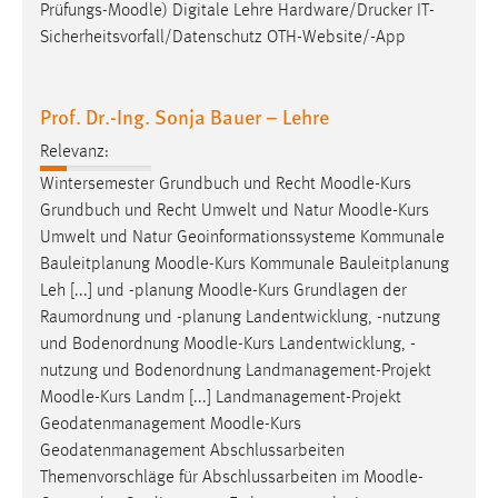
EXTERNE MEDIEN
Prüfungs-
Moodle
) Digitale Lehre Hardware/Drucker IT-
Sicherheitsvorfall/Datenschutz OTH-Website/-App
Um Inhalte von Videoplattformen und Social Media
Plattformen anzeigen zu können, werden von diesen
externen Medien Cookies gesetzt.
Prof. Dr.-Ing. Sonja Bauer – Lehre
YouTube
Relevanz:
Wintersemester Grundbuch und Recht
Moodle
-Kurs
Grundbuch und Recht Umwelt und Natur
Moodle
-Kurs
Vimeo
Umwelt und Natur Geoinformationssysteme Kommunale
Bauleitplanung
Moodle
-Kurs Kommunale Bauleitplanung
Leh [...] und -planung
Moodle
-Kurs Grundlagen der
Raumordnung und -planung Landentwicklung, -nutzung
und Bodenordnung
Moodle
-Kurs Landentwicklung, -
nutzung und Bodenordnung Landmanagement-Projekt
Moodle
-Kurs Landm [...] Landmanagement-Projekt
Geodatenmanagement
Moodle
-Kurs
Geodatenmanagement Abschlussarbeiten
Themenvorschläge für Abschlussarbeiten im
Moodle
-