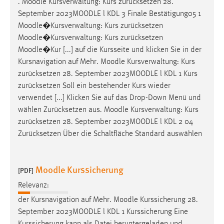
.
Moodle
Kursverwaltung: Kurs zurücksetzen 28.
1 Jahr
September 2023
MOODLE
l KDL 3 Finale Bestätigung05 1
Moodle
�Kursverwaltung: Kurs zurücksetzen
Performance
Moodle
�Kursverwaltung: Kurs zurücksetzen
Moodle
�Kur [...] auf die Kursseite und klicken Sie in der
Name:
Kursnavigation auf Mehr.
Moodle
Kursverwaltung: Kurs
staticfilecache
zurücksetzen 28. September 2023
MOODLE
l KDL 1 Kurs
zurücksetzen Soll ein bestehender Kurs wieder
Zweck:
verwendet [...] Klicken Sie auf das Drop-Down Menü und
Für performante Seitenauslieferung wird in diesem Cookie
gespeichert, ob man eingeloggt ist.
wählen Zurücksetzen aus.
Moodle
Kursverwaltung: Kurs
zurücksetzen 28. September 2023
MOODLE
l KDL 2 04
Zurücksetzen Über die Schaltfläche Standard auswählen
Sprachpräferenz
Name:
Moodle Kurssicherung
site-language-preference
[PDF]
Relevanz:
Zweck:
Das Cookie speichert die gewählte Sprache der Website.
der Kursnavigation auf Mehr.
Moodle
Kurssicherung 28.
September 2023
MOODLE
l KDL 1 Kurssicherung Eine
Cookie Laufzeit: