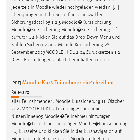
Kurssicherung kann als Datei heruntergeladen und
30 Tage
jederzeit in
Moodle
wieder hochgeladen werden. [...]
überspringen mit der Schaltfläche auswählen.
Chat
Sicherungsdatei 05 1 2 3
Moodle
�Kurssicherung
Moodle
�Kurssicherung
Moodle
�Kurssicherung [...]
Name:
aufrufen 1 2 Klicken Sie auf das Drop-Down Menü und
MibewSessionID, MIBEW_UserID, mibew_locale, mibew-
wählen Sicherung aus.
Moodle
Kurssicherung 28.
chat-frame-style-5e9dbeb1811c0446
September 2023
MOODLE
l KDL 2 04 Zurücksetzen 1 2
Zweck:
Diese Einstellungen einfach beibehalten und die
Wird benötigt um die Chatfunktion nutzen zu können.
Cookie Laufzeit:
Moodle Kurs Teilnehmer einschreiben
[PDF]
MibewSessionID, mibew-chat-frame-style-
5e9dbeb1811c0446 = Sitzungslaufzeit, mibew_locale = 3
Relevanz:
Jahre, MIBEW_UserID = 1 Jahr
aller Teilnehmenden.
Moodle
Kurssicherung 11. Oktober
2023
MOODLE
l KDL 3 Liste eingeschriebene
Login
Nutzer/innen05
Moodle
�Teilnehmer hinzufügen
Moodle
�Teilnehmer hinzufügen
Moodle
�Kurssicherung
Name:
[...] Kursseite und klicken Sie in der Kursnavigation auf
fe_user, be_user, be_lastLoginProvider
Mehr und Teilnehmer/innen.
Moodle
Teilnehmer