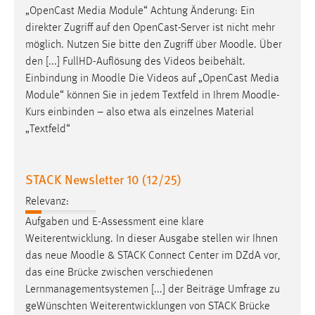
„OpenCast Media Module“ Achtung Änderung: Ein
direkter Zugriff auf den OpenCast-Server ist nicht mehr
möglich. Nutzen Sie bitte den Zugriff über
Moodle
. Über
den [...] FullHD-Auflösung des Videos beibehält.
Einbindung in
Moodle
Die Videos auf „OpenCast Media
Module“ können Sie in jedem Textfeld in Ihrem
Moodle
-
Kurs einbinden – also etwa als einzelnes Material
„Textfeld“
STACK Newsletter 10 (12/25)
Relevanz:
Aufgaben und E-Assessment eine klare
Weiterentwicklung. In dieser Ausgabe stellen wir Ihnen
das neue
Moodle
& STACK Connect Center im DZdA vor,
das eine Brücke zwischen verschiedenen
Lernmanagementsystemen [...] der Beiträge Umfrage zu
geWünschten Weiterentwicklungen von STACK Brücke