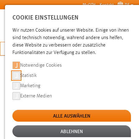
Zum Hauptinhalt springen
MyOTH
Kontakt
DE
COOKIE EINSTELLUNGEN
SUCHE
Wir nutzen Cookies auf unserer Website. Einige von ihnen
sind technisch notwendig, während andere uns helfen,
diese Website zu verbessern oder zusätzliche
JETZT BEWERBEN
Funktionalitäten zur Verfügung zu stellen.
Notwendige Cookies
SUCHE
Statistik
Marketing
FILTER
Externe Medien
Typ
ALLE AUSWÄHLEN
Erstellungsdatum
ABLEHNEN