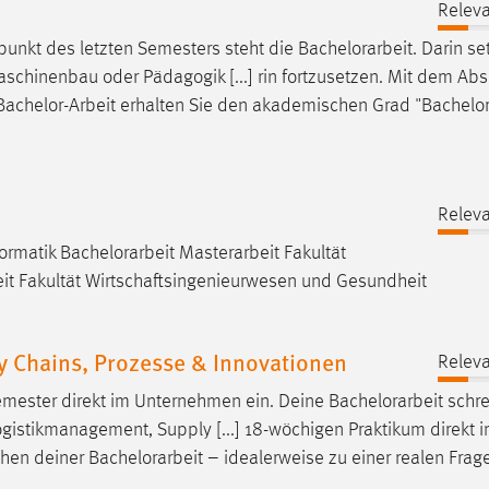
Releva
elpunkt des letzten Semesters steht die
Bachelorarbeit
. Darin se
chinenbau oder Pädagogik [...] rin fortzusetzen. Mit dem Ab
Bachelor-Arbeit
erhalten Sie den akademischen Grad "Bachelor
Releva
formatik
Bachelorarbeit
Masterarbeit Fakultät
it Fakultät Wirtschaftsingenieurwesen und Gesundheit
ly Chains, Prozesse & Innovationen
Releva
emester direkt im Unternehmen ein. Deine
Bachelorarbeit
schre
ogistikmanagement, Supply [...] 18-wöchigen Praktikum direkt 
chen deiner
Bachelorarbeit
– idealerweise zu einer realen Frag