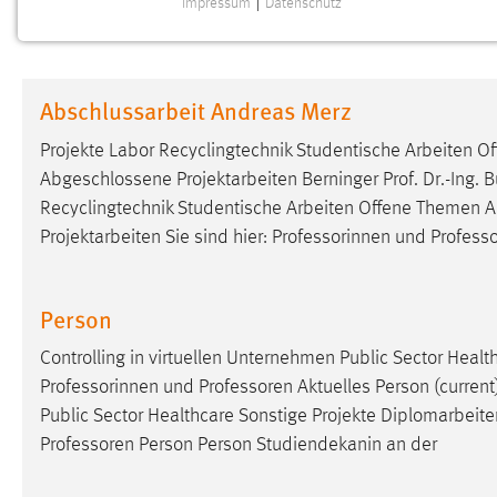
Impressum
|
Datenschutz
NOTWENDIGE COOKIES
Notwendige Cookies ermöglichen grundlegende
Funktionen und sind für die einwandfreie Funktion der
Abschlussarbeit Andreas Merz
Website erforderlich.
Projekte Labor Recyclingtechnik Studentische Arbeiten 
Einverständnis
Abgeschlossene Projektarbeiten Berninger Prof. Dr.-Ing. B
Recyclingtechnik Studentische Arbeiten Offene Themen 
Name:
cookie_consent
Projektarbeiten Sie sind hier: Professorinnen und Professor
Zweck:
Dieser Cookie speichert die
ausgewählten Einverständnis-Optionen
des Benutzers
Person
Cookie Laufzeit:
1 Jahr
Controlling in virtuellen Unternehmen Public Sector Heal
Professorinnen und Professoren Aktuelles Person (current) 
Performance
Public Sector Healthcare Sonstige Projekte Diplomarbeite
Professoren Person Person Studiendekanin an der
Name:
staticfilecache
Zweck:
Für performante Seitenauslieferung wird