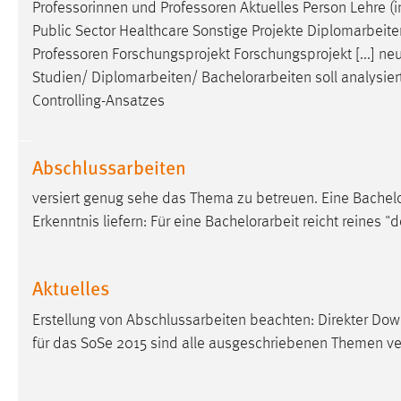
Professorinnen und Professoren Aktuelles Person Lehre (int
externen Medien Cookies gesetzt.
Public Sector Healthcare Sonstige Projekte Diplomarbeite
Professoren Forschungsprojekt Forschungsprojekt [...] neu
YouTube
Studien/ Diplomarbeiten/
Bachelorarbeiten
soll analysie
Controlling-Ansatzes
Vimeo
Abschlussarbeiten
versiert genug sehe das Thema zu betreuen. Eine
Bachelo
Erkenntnis liefern: Für eine
Bachelorarbeit
reicht reines "d
Aktuelles
Erstellung von Abschlussarbeiten beachten: Direkter Dow
für das SoSe 2015 sind alle ausgeschriebenen Themen v