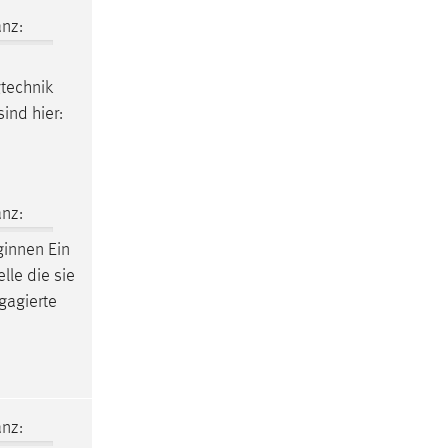
nz:
gtechnik
ind hier:
nz:
ginnen Ein
elle die sie
ngagierte
nz: