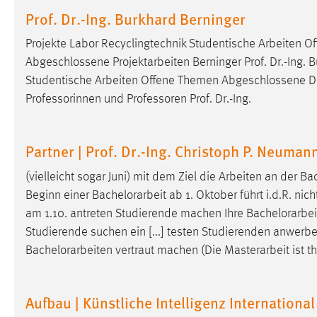
in diesem Cookie gespeichert, ob man
Prof. Dr.-Ing. Burkhard Berninger
eingeloggt ist.
Projekte Labor Recyclingtechnik Studentische Arbeiten 
Abgeschlossene Projektarbeiten Berninger Prof. Dr.-Ing. Bu
Sprachpräferenz
Studentische Arbeiten Offene Themen Abgeschlossene D
Name:
site-language-preference
Professorinnen und Professoren Prof. Dr.-Ing.
Zweck:
Das Cookie speichert die gewählte
Sprache der Website.
Partner | Prof. Dr.-Ing. Christoph P. Neuman
Cookie Laufzeit:
30 Tage
(vielleicht sogar Juni) mit dem Ziel die Arbeiten an der
Bac
Beginn einer
Bachelorarbeit
ab 1. Oktober führt i.d.R. nicht
Chat
am 1.10. antreten Studierende machen Ihre
Bachelorarbei
Studierende suchen ein [...] testen Studierenden anwerben
Name:
MibewSessionID, MIBEW_UserID,
Bachelorarbeiten
vertraut machen (Die Masterarbeit ist t
mibew_locale, mibew-chat-frame-style-
5e9dbeb1811c0446
Zweck:
Wird benötigt um die Chatfunktion
Aufbau | Künstliche Intelligenz International
nutzen zu können.