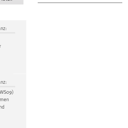
nz:
r
nz:
 WS09)
ehmen
und