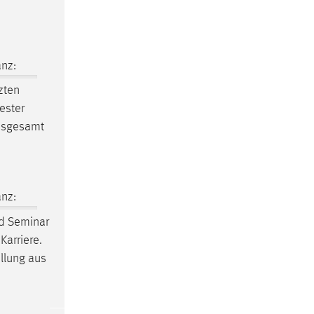
nz:
zten
ester
nsgesamt
nz:
d Seminar
Karriere.
ellung aus