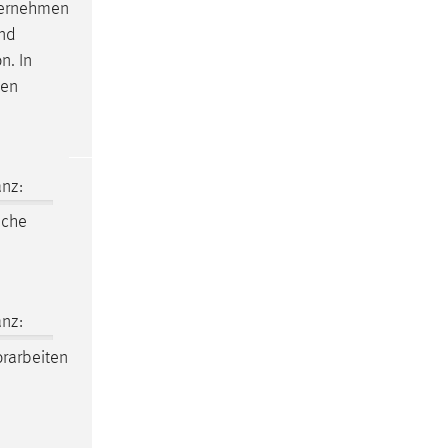
nternehmen
und
n. In
uen
nz:
iche
nz:
rarbeiten