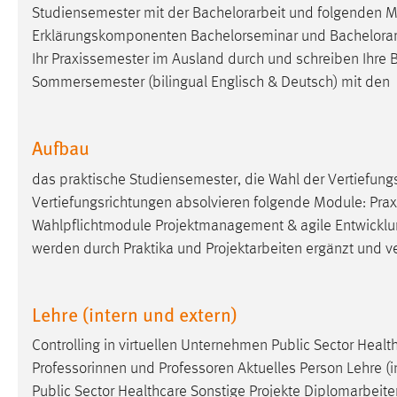
Studiensemester mit der
Bachelorarbeit
und folgenden Mo
Cookie Laufzeit:
MibewSessionID, mibew-chat-frame-
Erklärungskomponenten Bachelorseminar und
Bachelorar
style-5e9dbeb1811c0446 =
Sitzungslaufzeit, mibew_locale = 3
Ihr Praxissemester im Ausland durch und schreiben Ihre
B
Jahre, MIBEW_UserID = 1 Jahr
Sommersemester (bilingual Englisch & Deutsch) mit den
Login
Aufbau
Name:
fe_user, be_user, be_lastLoginProvider
das praktische Studiensemester, die Wahl der Vertiefung
Zweck:
Dieser Cookie ist notwendig um sich an
Vertiefungsrichtungen absolvieren folgende Module: Praxi
der Website einloggen zu können.
Wahlpflichtmodule Projektmanagement & agile Entwick
werden durch Praktika und Projektarbeiten ergänzt und ve
Cookie Laufzeit:
24 Stunden
Lehre (intern und extern)
STATISTIK
Controlling in virtuellen Unternehmen Public Sector Heal
Statistik Cookies erfassen Informationen anonym.
Professorinnen und Professoren Aktuelles Person Lehre (int
Diese Informationen helfen uns zu verstehen, wie
Public Sector Healthcare Sonstige Projekte Diplomarbeite
unsere Besucher unsere Website nutzen.