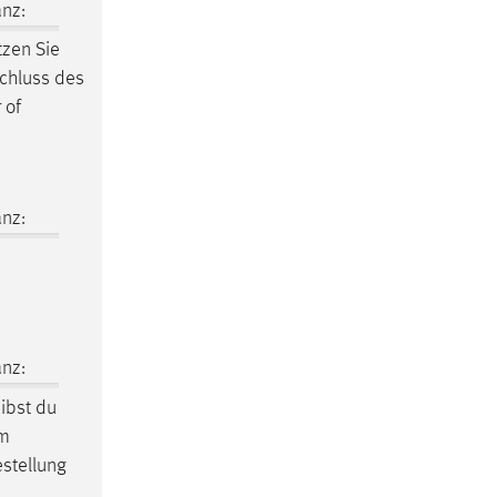
nz:
tzen Sie
schluss des
 of
nz:
nz:
ibst du
im
estellung