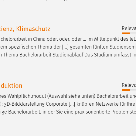
zienz, Klimaschutz
Releva
chelorarbeit
in China oder, oder, oder … Im Mittelpunkt des let
einem spezifischen Thema der [...] gesamten fünften Studiensem
ten Thema
Bachelorarbeit
Studienablauf Das Studium umfasst i
oduktion
Releva
es Wahlpflichtmodul (Auswahl siehe unten)
Bachelorarbeit
un
 3D-Bilddarstellung Corporate [...] knüpfen Netzwerke für Ihre 
tige
Bachelorarbeit
, in der Sie eine praxisorientierte Problemst