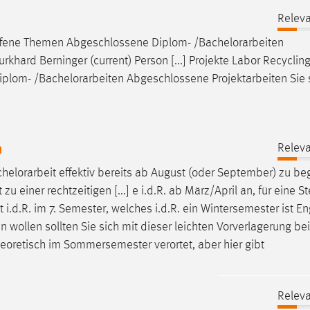
Releva
Offene Themen Abgeschlossene Diplom- /
Bachelorarbeiten
rkhard Berninger (current) Person [...] Projekte Labor Recyclin
iplom- /
Bachelorarbeiten
Abgeschlossene Projektarbeiten Sie s
n
Releva
helorarbeit
effektiv bereits ab August (oder September) zu be
 zu einer rechtzeitigen [...] e i.d.R. ab März/April an, für eine St
t
i.d.R. im 7. Semester, welches i.d.R. ein Wintersemester ist E
 wollen sollten Sie sich mit dieser leichten Vorverlagerung bei
heoretisch im Sommersemester verortet, aber hier gibt
Releva