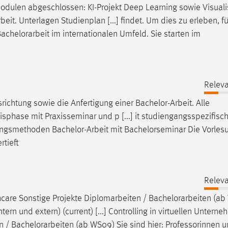
dulen abgeschlossen: KI-Projekt Deep Learning sowie Visuali
beit
. Unterlagen Studienplan [...] findet. Um dies zu erleben, f
achelorarbeit
im internationalen Umfeld. Sie starten im
Releva
srichtung sowie die Anfertigung einer
Bachelor-Arbeit
. Alle
sphase mit Praxisseminar und p [...] it studiengangsspezifisc
lungsmethoden
Bachelor-Arbeit
mit Bachelorseminar Die Vorles
rtieft
Releva
thcare Sonstige Projekte Diplomarbeiten /
Bachelorarbeiten
(ab
ern und extern) (current) [...] Controlling in virtuellen Untern
n /
Bachelorarbeiten
(ab WS09) Sie sind hier: Professorinnen 