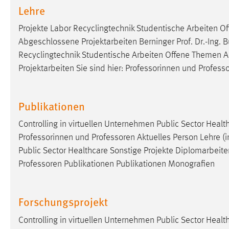
Lehre
Anbieter:
Google Ireland Limited
Projekte Labor Recyclingtechnik Studentische Arbeiten 
Zweck:
Conversion-Tracking
Abgeschlossene Projektarbeiten Berninger Prof. Dr.-Ing. B
Cookie Laufzeit:
3 Monate
Recyclingtechnik Studentische Arbeiten Offene Themen 
Projektarbeiten Sie sind hier: Professorinnen und Professor
Facebook Pixel
Name:
_fbp
Publikationen
Anbieter:
Facebook
Controlling in virtuellen Unternehmen Public Sector Heal
Professorinnen und Professoren Aktuelles Person Lehre (int
Zweck:
Conversion-Tracking
Public Sector Healthcare Sonstige Projekte Diplomarbeite
Cookie Laufzeit:
3 Monate
Professoren Publikationen Publikationen Monografien
EXTERNE MEDIEN
Forschungsprojekt
Um Inhalte von Videoplattformen und Social Media
Controlling in virtuellen Unternehmen Public Sector Heal
Plattformen anzeigen zu können, werden von diesen