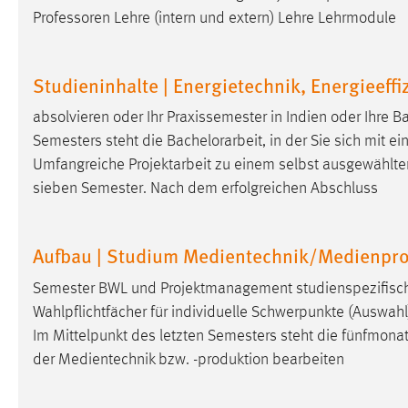
Professoren Lehre (intern und extern) Lehre Lehrmodule
Matomo
Name:
_pk_ref, _pk_cvar, _pk_id, _pk_ses
Studieninhalte | Energietechnik, Energieeffi
Zweck:
Zugriffsstatistik
absolvieren oder Ihr Praxissemester in Indien oder Ihre
Ba
Semesters steht die
Bachelorarbeit
, in der Sie sich mit 
Cookie Laufzeit:
Max. 13 Monate
Umfangreiche Projektarbeit zu einem selbst ausgewähl
sieben Semester. Nach dem erfolgreichen Abschluss
MARKETING
Marketing Cookies werden von Drittanbietern
Aufbau | Studium Medientechnik/Medienpr
verwendet, um personalisierte Werbung anzuzeigen.
Semester BWL und Projektmanagement studienspezifisch
Sie tun dies, indem sie Besucher über Websites
Wahlpflichtfächer für individuelle Schwerpunkte (Auswahl):
hinweg verfolgen.
Im Mittelpunkt des letzten Semesters steht die fünfmona
Google Ads
der Medientechnik bzw. -produktion bearbeiten
Name:
_gcl_au