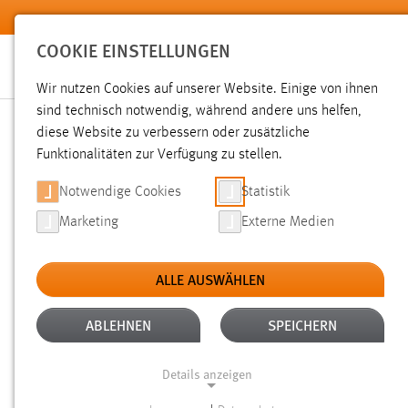
Zum Hauptinhalt springen
COOKIE EINSTELLUNGEN
Wir nutzen Cookies auf unserer Website. Einige von ihnen
sind technisch notwendig, während andere uns helfen,
diese Website zu verbessern oder zusätzliche
SUCHE
Funktionalitäten zur Verfügung zu stellen.
Notwendige Cookies
Statistik
Marketing
Externe Medien
ALLE AUSWÄHLEN
TYP: SEITEN
ALTER: ÜBER EIN JAHR
Aktive Filter:
ABLEHNEN
SPEICHERN
Gesucht nach "bachelorarbeit".
Es wurden 83 Ergebnisse g
Details anzeigen