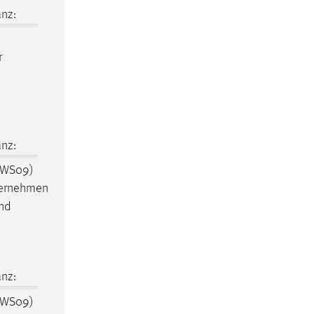
nz:
r
nz:
 WS09)
nternehmen
und
nz:
 WS09)